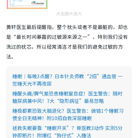
点击图片放大
黄轩医生最后提醒指，整个枕头或者不是最脏的，却也
是“最长时间暴露的过敏源来源之一”，特别我们没有
洗过的枕芯，所以经常清洁才是我们的避免过敏的方
法。
睡眠｜每晚3点醒？日本针灸师教“2招”通血管 一
觉睡天光不再夜尿
睡醒头痛/脾气差恐患睡眠窒息症！医生警告：随时
糖尿病兼中风！7大“隐形病征”最易忽略
睡极都累恐致大脑退化？医生警告：做错1个睡眠习
惯全日无精神！附10招自救深层睡眠
拯救失眠要靠“睡眠开关”？脊医教3动作 实测5分
钟即断片！附爆红“狗仔式”入睡法