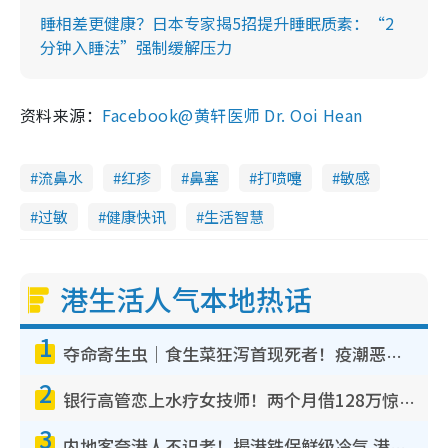
睡相差更健康？日本专家揭5招提升睡眠质素：“2
分钟入睡法”强制缓解压力
资料来源：
Facebook@黄轩医师 Dr. Ooi Hean
流鼻水
红疹
鼻塞
打喷嚏
敏感
过敏
健康快讯
生活智慧
港生活人气本地热话
1
夺命寄生虫｜食生菜狂泻首现死者！疫潮恶化录1.8万宗病例 揭洗菜3大谬误
2
银行高管恋上水疗女技师！两个月借128万惊觉“沉船”沉落火海 揭背后疑似邪教操控卖淫
3