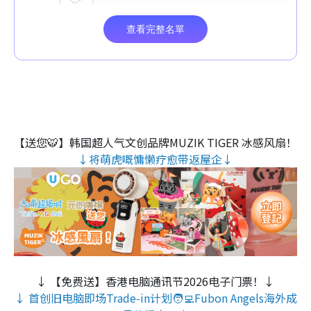
【送您🐯】韩国超人气文创品牌MUZIK TIGER 冰感风扇！
↓将萌虎嘅慵懒疗愈带返屋企↓
↓ 【免费送】香港电脑通讯节2026电子门票！↓
↓ 首创旧电脑即场Trade-in计划🧑‍💻Fubon Angels海外成