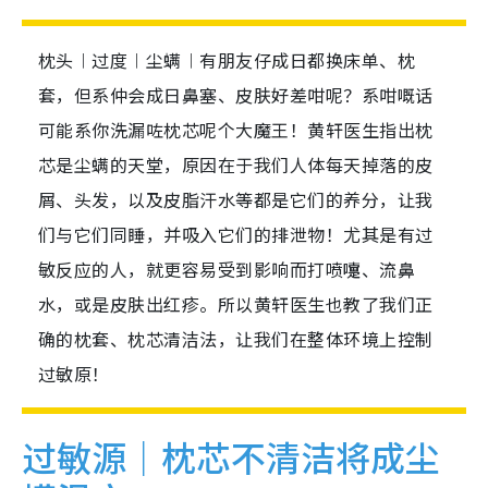
枕头︱过度︱尘螨︱有朋友仔成日都换床单、枕
套，但系仲会成日鼻塞、皮肤好差咁呢？系咁嘅话
可能系你洗漏咗枕芯呢个大魔王！黄轩医生指出枕
芯是尘螨的天堂，原因在于我们人体每天掉落的皮
屑、头发，以及皮脂汗水等都是它们的养分，让我
们与它们同睡，并吸入它们的排泄物！尤其是有过
敏反应的人，就更容易受到影响而打喷嚏、流鼻
水，或是皮肤出红疹。所以黄轩医生也教了我们正
确的枕套、枕芯清洁法，让我们在整体环境上控制
过敏原！
过敏源｜枕芯不清洁将成尘