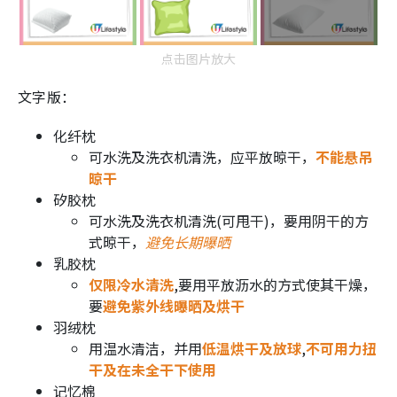
点击图片放大
文字版：
化纤枕
可水洗及洗衣机清洗，应平放晾干，
不能悬吊
晾干
矽胶枕
可水洗及洗衣机清洗(可甩干)，要用阴干的方
式晾干，
避免长期曝晒
乳胶枕
仅限冷水清洗
,要用平放沥水的方式使其干燥，
要
避免紫外线曝晒及烘干
羽绒枕
用温水清洁，并用
低温烘干及放球
,
不可用力扭
干及在未全干下使用
记忆棉