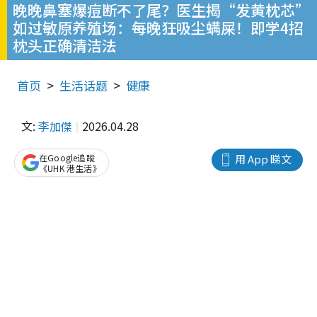
晚晚鼻塞爆痘断不了尾？医生揭“发黄枕芯”
如过敏原养殖场：每晚狂吸尘螨屎！即学4招
枕头正确清洁法
首页
生活话题
健康
文:
李加傑
2026.04.28
在Google追蹤
用 App 睇文
《UHK 港生活》