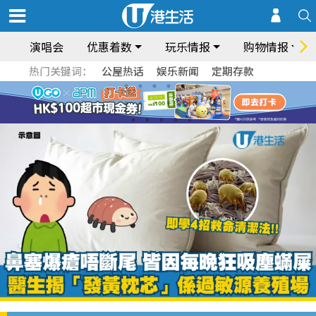
演唱会
优惠着数
玩乐情报
购物情报
热门关键词：
公屋热话
娱乐新闻
定期存款