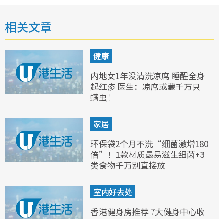
相关文章
健康
内地女1年没清洗凉席 睡醒全身
起红疹 医生：凉席或藏千万只
螨虫！
家居
环保袋2个月不洗“细菌激增180
倍”！1款材质最易滋生细菌+3
类食物千万别直接放
室内好去处
香港健身房推荐 7大健身中心收