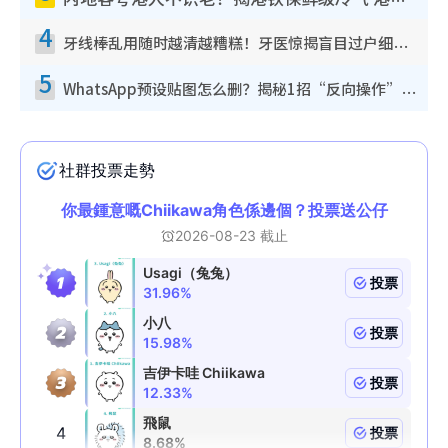
内地客夸港人不识老！揭港铁保鲜级冷气 港人求放过：别投诉
4
牙线棒乱用随时越清越糟糕！牙医惊揭盲目过户细菌恐致龋齿：这种才是日常真保养
5
WhatsApp预设贴图怎么删？揭秘1招“反向操作”还原简洁界面 附3步实测教程