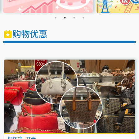
购物优惠
铜锣湾
.
开仓