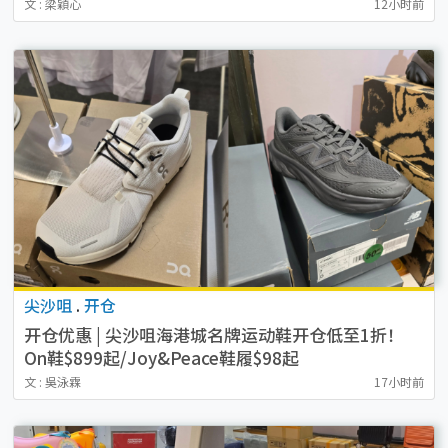
文 : 梁穎心
12小时前
尖沙咀
.
开仓
开仓优惠 | 尖沙咀海港城名牌运动鞋开仓低至1折！
On鞋$899起/Joy&Peace鞋履$98起
文 : 吳泳霖
17小时前