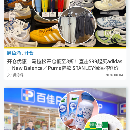
鲗鱼涌
.
开仓
开仓优惠｜马拉松开仓低至3折！直击$99起买adidas
／New Balance／Puma鞋款 STANLEY保温杯劈价
至$119起
文 : 吳泳霖
2026.08.04