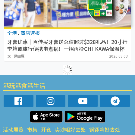
全港
.
商店速报
牙膏优惠｜百佳买牙膏送总值超过$328礼品！20寸行
李箱或旅行便携电煮锅！一招再拎CHIIKAWA保温杯
文 : 譚幽惠
2026.08.03
港玩港食港生活
活动展览
市集
开仓
尖沙咀好去处
铜锣湾好去处