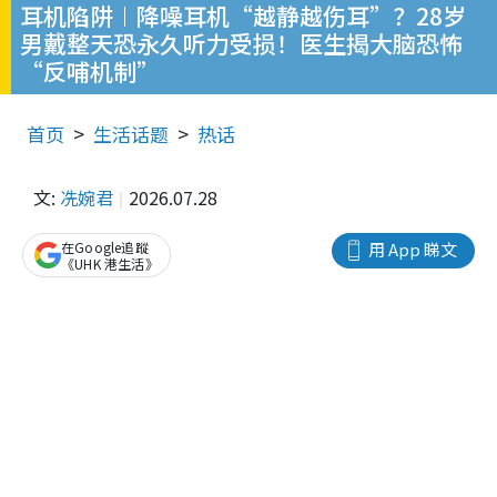
耳机陷阱︱降噪耳机“越静越伤耳”？28岁
男戴整天恐永久听力受损！医生揭大脑恐怖
“反哺机制”
首页
生活话题
热话
文:
冼婉君
2026.07.28
在Google追蹤
用 App 睇文
《UHK 港生活》