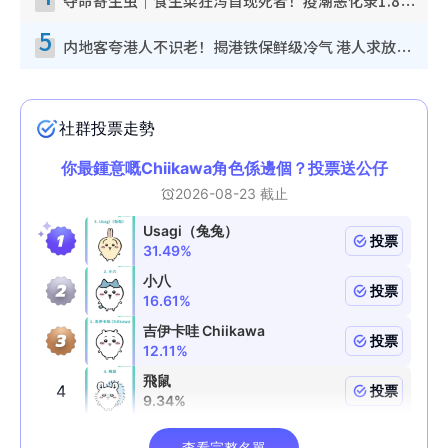
夺命寄生虫｜食生菜狂泻首现死者！疫潮恶化录1.8万宗病例 揭洗菜3大谬误
5
内地客夸港人不识老！揭港铁保鲜级冷气 港人求放过：别投诉