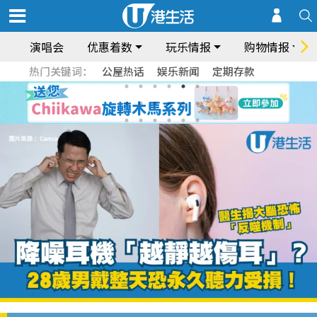
演唱会
优惠着数
玩乐情报
购物情报
热门关键词：
公屋热话
娱乐新闻
定期存款