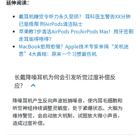
延伸阅读：
戴耳机睡觉令听力永久受损？ 耳科医生警告XX分钟
已是极限 附AirPods清洁贴士
苹果教7步清洁AirPods Pro/AirPods Max！用牙签剔
走耳垢得唔得？
MacBook愈用愈慢？Apple技术专家亲揭“关机迷
思”4大真相：原来一个习惯最伤机
长戴降噪耳机为何会引发听觉过度补偿反
应？
降噪耳机产生反向声波抵销噪音，使内耳毛细胞和
听觉神经持续调整灵敏度，处于紧绷状态。大脑为
维持警觉，会启动放大机制，试图放大微小声音，
造成过度补偿。