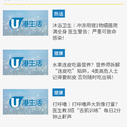
热话
沐浴卫生︱冲凉用错1物细菌爬
满全身 医生警告：严重可致命
感染！
健康
水果连皮吃最营养？营养师拆解
“连皮吃”陷阱，4类高危人士
记得要削皮 否则随时吃出祸！
健康
打呼噜｜打呼噜声大到像打雷？
医生教3招“舌肌训练”每日2分
钟止鼾声