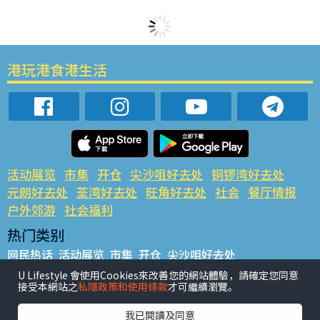
港玩港食港生活
活动展览
市集
开仓
尖沙咀好去处
铜锣湾好去处
元朗好去处
荃湾好去处
旺角好去处
社会
餐厅情报
户外郊游
社会福利
热门类别
网民热话
活动展览
市集
开仓
尖沙咀好去处
铜锣湾好去处
元朗好去处
荃湾好去处
旺角好去处
社会
U Lifestyle 會使用Cookies來改善您的網站體驗，請確定您同意
接受本網站之
私隱政策和使用條款
才可繼續瀏覽。
餐厅情报
户外郊游
热门标签
我已閱讀及同意