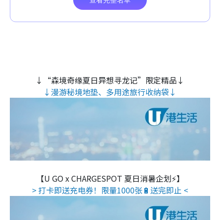
↓“森境奇缘夏日异想寻龙记”限定精品↓
↓漫游秘境地垫、多用途旅行收纳袋↓
【U GO x CHARGESPOT 夏日消暑企划⚡】
> 打卡即送充电券！限量1000张🔋送完即止 <