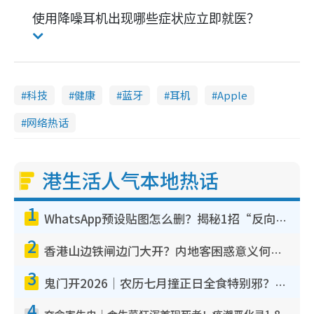
使用降噪耳机出现哪些症状应立即就医？
科技
健康
蓝牙
耳机
Apple
网络热话
港生活人气本地热话
1
WhatsApp预设贴图怎么删？揭秘1招“反向操作”还原简洁界面 附3步实测教程
2
香港山边铁闸边门大开？内地客困惑意义何在！网友神回复：这种叫法理性防御
3
鬼门开2026｜农历七月撞正日全食特别邪？专家警告切忌做一事！揭4大禁忌+2招保平安
4