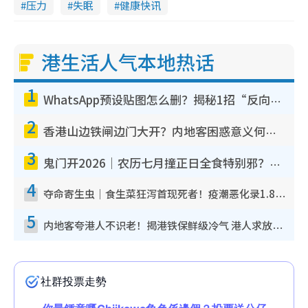
压力
失眠
健康快讯
港生活人气本地热话
1
WhatsApp预设贴图怎么删？揭秘1招“反向操作”还原简洁界面 附3步实测教程
2
香港山边铁闸边门大开？内地客困惑意义何在！网友神回复：这种叫法理性防御
3
鬼门开2026｜农历七月撞正日全食特别邪？专家警告切忌做一事！揭4大禁忌+2招保平安
4
夺命寄生虫｜食生菜狂泻首现死者！疫潮恶化录1.8万宗病例 揭洗菜3大谬误
5
内地客夸港人不识老！揭港铁保鲜级冷气 港人求放过：别投诉