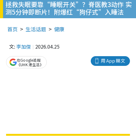
拯救失眠要靠“睡眠开关”？脊医教3动作 实
测5分钟即断片！附爆红“狗仔式”入睡法
首页
生活话题
健康
文:
李加傑
2026.04.25
在Google追蹤
用 App 睇文
《UHK 港生活》