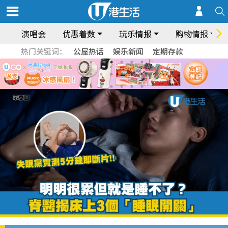
演唱会
优惠着数
玩乐情报
购物情报
热门关键词：
公屋热话
娱乐新闻
定期存款