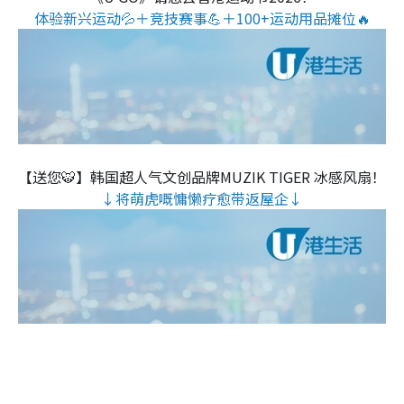
体验新兴运动💦＋竞技赛事💪＋100+运动用品摊位🔥
【送您🐯】韩国超人气文创品牌MUZIK TIGER 冰感风扇！
↓将萌虎嘅慵懒疗愈带返屋企↓