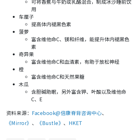
可将香蕉与牛奶或乳酪混合，制成冰沙睡前饮
用
车厘子
提高体内褪黑色素
菠萝
富含维他命C、镁和纤维，能提升体内褪黑色
素
奇异果
富含维他命C和血清素，有助于放松神经
橙
富含维他命C和天然果糖
木瓜
含胆碱助眠，另外富含钾、叶酸以及维他命
C、E
资料来源：
Facebook@倍康脊背咨询中心
、
《Mirror》
、
《Bustle》
、
HKET