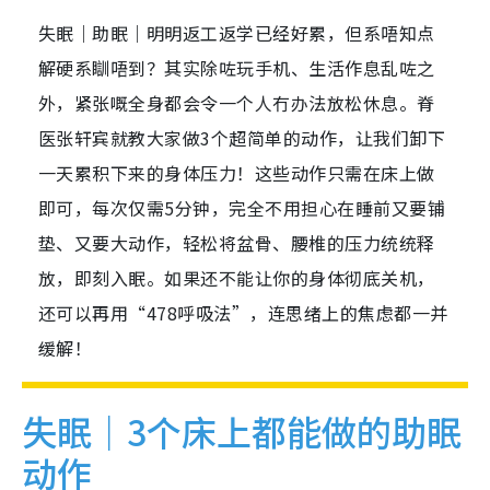
失眠｜助眠｜明明返工返学已经好累，但系唔知点
解硬系瞓唔到？其实除咗玩手机、生活作息乱咗之
外，紧张嘅全身都会令一个人冇办法放松休息。脊
医张轩宾就教大家做3个超简单的动作，让我们卸下
一天累积下来的身体压力！这些动作只需在床上做
即可，每次仅需5分钟，完全不用担心在睡前又要铺
垫、又要大动作，轻松将盆骨、腰椎的压力统统释
放，即刻入眠。如果还不能让你的身体彻底关机，
还可以再用“478呼吸法”，连思绪上的焦虑都一并
缓解！
失眠｜3个床上都能做的助眠
动作