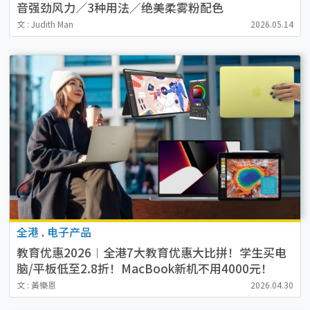
音强劲风力／3种用法／绝美柔雾粉配色
文 : Judith Man
2026.05.14
全港
.
电子产品
教育优惠2026︱全港7大教育优惠大比拼！学生买电
脑/平板低至2.8折！MacBook新机不用4000元！
PS5都有得便宜
文 : 黃樂恩
2026.04.30