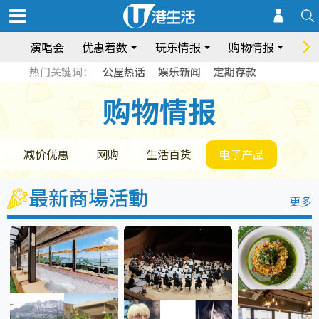
演唱会
优惠着数
玩乐情报
购物情报
饮
热门关键词：
公屋热话
娱乐新闻
定期存款
购物情报
购物情报
减价优惠
网购
生活百货
电子产品
最新商場活動
更多