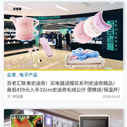
全港
.
电子产品
百老汇联乘史迪奇！买电器送樱花系列史迪奇精品！
最低459元入手32cm史迪奇毛绒公仔 便携袋/保温杯/
餐具
文 : 李加傑
2026.04.25