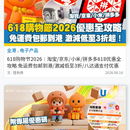
全港
.
电子产品
618购物节2026︱淘宝/京东/小米/拼多多618优惠全
攻略 免运费包邮到港/激减低至3折/八达通支付优惠
码
文 : 陸秋燕
2026.06.16