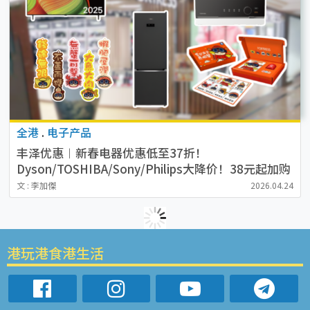
全港
.
电子产品
丰泽优惠︱新春电器优惠低至37折！
Dyson/TOSHIBA/Sony/Philips大降价！38元起加购
鱼虾蟹游戏套装
文 : 李加傑
2026.04.24
港玩港食港生活