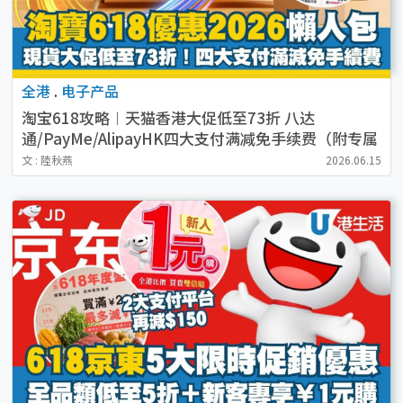
全港
.
电子产品
淘宝618攻略︱天猫香港大促低至73折 八达
通/PayMe/AlipayHK四大支付满减免手续费（附专属
优惠码）
文 : 陸秋燕
2026.06.15