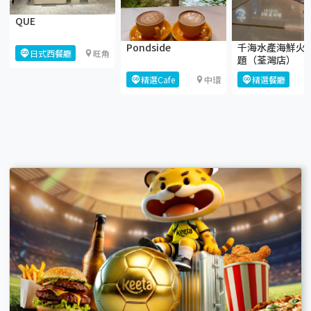
QUE
Pondside
千海水產海鮮火
日式西餐廳
旺角
題（荃灣店）
精選Cafe
中環
精選餐廳