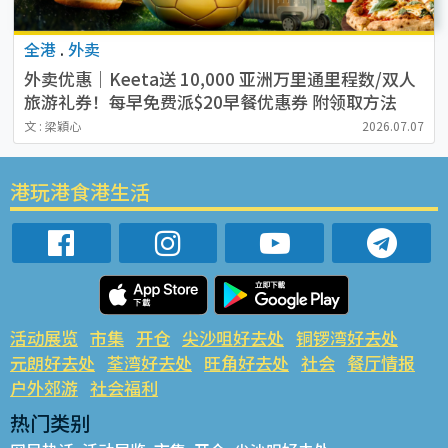
全港
.
外卖
外卖优惠｜Keeta送 10,000 亚洲万里通里程数/双人
旅游礼券！每早免费派$20早餐优惠券 附领取方法
文 : 梁穎心
2026.07.07
港玩港食港生活
活动展览
市集
开仓
尖沙咀好去处
铜锣湾好去处
元朗好去处
荃湾好去处
旺角好去处
社会
餐厅情报
户外郊游
社会福利
热门类别