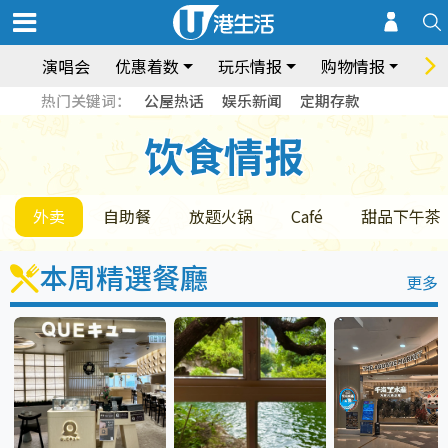
演唱会
优惠着数
玩乐情报
购物情报
饮
热门关键词：
公屋热话
娱乐新闻
定期存款
饮食情报
饮食情报
外卖
自助餐
放题火锅
Café
甜品下午茶
本周精選餐廳
更多