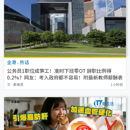
全港
.
热话
公务员1职位成笋工！准时下班零OT 辞职比例得
0.2%？网友：考入政府都不容易！附最新教师薪酬表
文 : 黃樂恩
1小时前