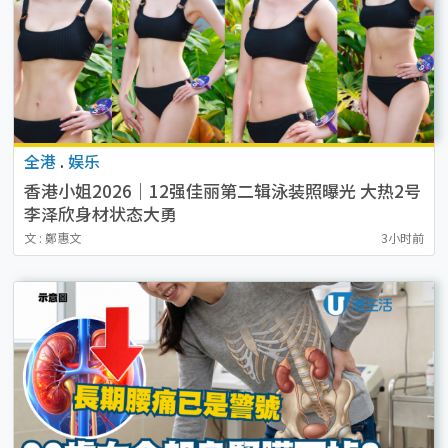
全港
.
娱乐
香港小姐2026｜12强佳丽第二辑泳装照曝光 大热2号
李泽欣身材状态大勇
文 : 鄭惠文
3小时前