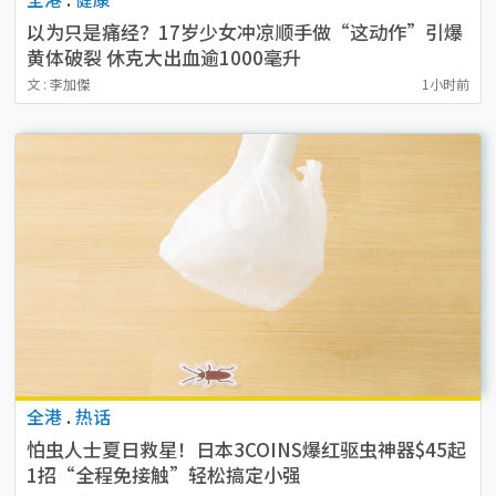
以为只是痛经？17岁少女冲凉顺手做“这动作”引爆
黄体破裂 休克大出血逾1000毫升
文 : 李加傑
1小时前
全港
.
热话
怕虫人士夏日救星！日本3COINS爆红驱虫神器$45起
1招“全程免接触”轻松搞定小强