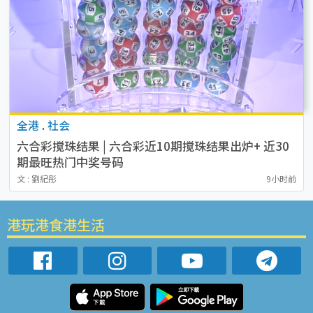
全港
.
社会
六合彩搅珠结果 | 六合彩近10期搅珠结果出炉+ 近30
期最旺热门中奖号码
文 : 劉紀彤
9小时前
港玩港食港生活