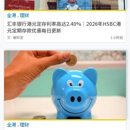
全港
.
理财
汇丰银行港元定存利率高达2.40%｜2026年HSBC港
元定期存款优惠每日更新
文 : 崔欣定
1小时前
全港
.
理财