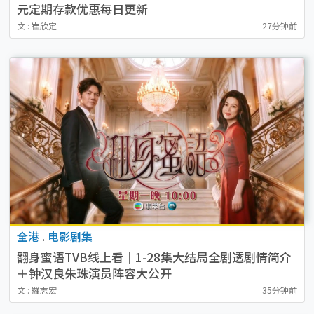
元定期存款优惠每日更新
文 : 崔欣定
27分钟前
全港
.
电影剧集
翻身蜜语TVB线上看｜1-28集大结局全剧透剧情简介
＋钟汉良朱珠演员阵容大公开
文 : 羅志宏
35分钟前