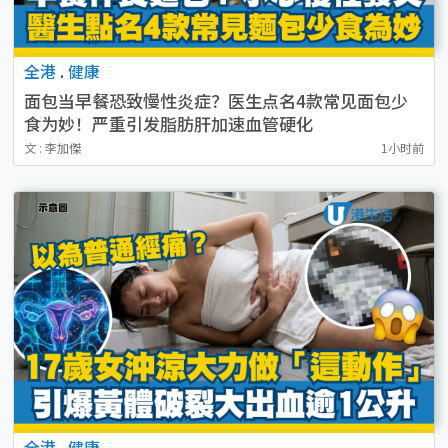
全港
.
健康
面包当早餐恐致慢性炎症？医生点名4款常见面包少
食为妙！严重引发脂肪肝加速血管硬化
文 : 李加傑
1小时前
全港
.
健康