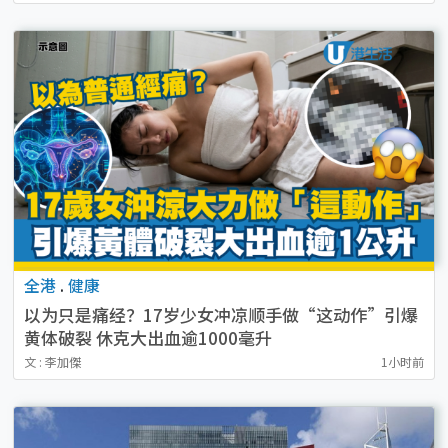
全港
.
健康
以为只是痛经？17岁少女冲凉顺手做“这动作”引爆
黄体破裂 休克大出血逾1000毫升
文 : 李加傑
1小时前