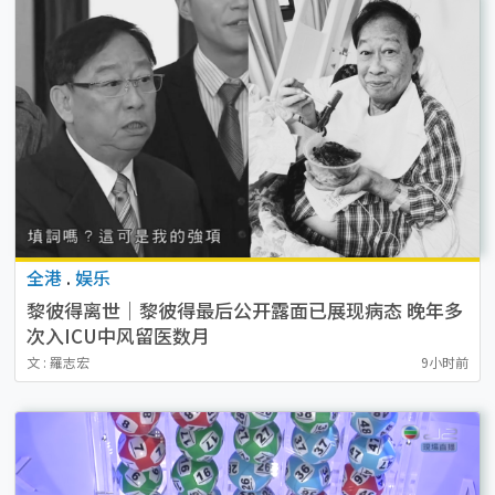
全港
.
娱乐
黎彼得离世｜黎彼得最后公开露面已展现病态 晚年多
次入ICU中风留医数月
文 : 羅志宏
9小时前