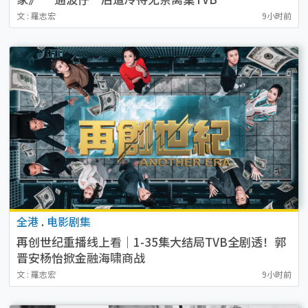
文 : 羅志宏
9小时前
全港
.
电影剧集
再创世纪重播线上看｜1-35集大结局TVB全剧透！郭
晋安杨怡掀金融海啸商战
文 : 羅志宏
9小时前