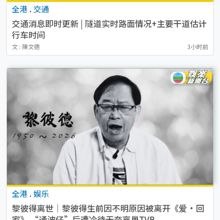
全港
.
交通
交通消息即时更新 | 隧道实时路面情况+主要干道估计
行车时间
文 : 陳文德
3小时前
全港
.
娱乐
黎彼得离世｜黎彼得生前因不明原因被离开《爱·回
家》 “通波仔”后遭冷待无奈离巢TVB