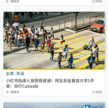
文 : 崔鎬亮
2小时前
全港
.
热话
小红书指港人穿搭极普通！网友反击着装只求1件
事：非行Catwalk
文 : 崔鎬亮
2小时前