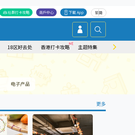
社群打卡攻略
商戶中心
下載 App
繁
简
18区好去处
香港打卡攻略
主题特集
商场情报
电子产品
更多