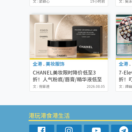
低至1折！背囊、书包、手袋劈
起买手
文 : 梁穎心
19小时前
文 : 吳
价$200起
Jet 
全港
.
美妆服饰
全港
.
CHANEL美妆限时降价低至3
7-E
折！人气粉底/唇膏/精华液低至
折！
$275！COCO香水都有平
价 
文 : 倪菲連
2026.08.05
文 : 譚
港玩港食港生活