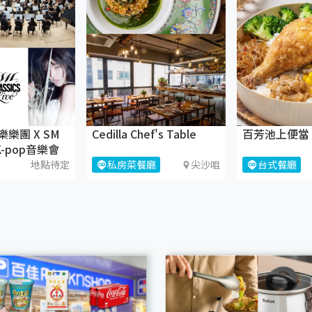
樂樂團 X SM
Cedilla Chef's Table
百芳池上便當（
：K-pop音樂會
地點待定
私房菜餐廳
尖沙咀
台式餐廳