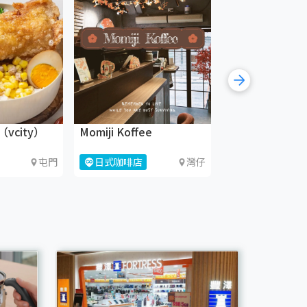
vcity）
Momiji Koffee
利榮軒
屯門
日式咖啡店
灣仔
中菜館