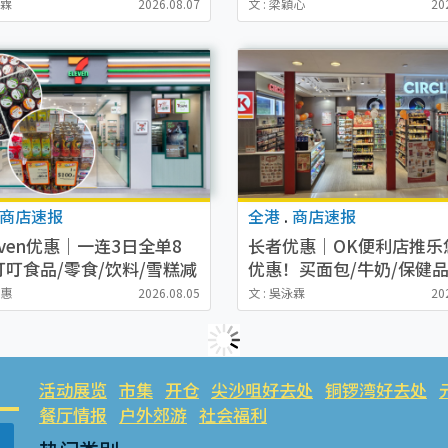
袋/钱包/鞋款 必买经典
Tourister/ace./Hallmark
泳霖
2026.08.07
文 : 梁穎心
20
Set系列
起
商店速报
全港
.
商店速报
leven优惠｜一连3日全单8
长者优惠｜OK便利店推乐
叮叮食品/零食/饮料/雪糕减
优惠！买面包/牛奶/保健
附分店名单
即减
幽惠
2026.08.05
文 : 吳泳霖
20
活动展览
市集
开仓
尖沙咀好去处
铜锣湾好去处
餐厅情报
户外郊游
社会福利