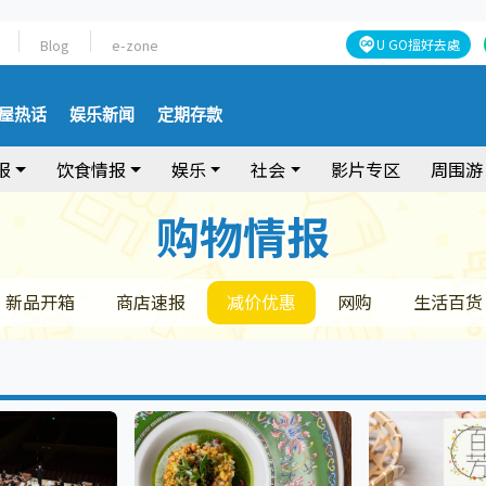
Blog
e-zone
U GO搵好去處
屋热话
娱乐新闻
定期存款
报
饮食情报
娱乐
社会
影片专区
周围游
购物情报
购物情报
新品开箱
商店速报
减价优惠
网购
生活百货