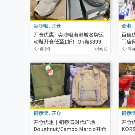
尖沙咀
.
开仓
全港
.
开仓优惠 | 尖沙咀海港城名牌运
百佳
动鞋开仓低至1折！On鞋$899
门店
起/Joy&Peace鞋履$98起
减$8
文 : 吳泳霖
4小时前
文 : 譚
铜锣湾
.
开仓
铜锣
开仓优惠｜铜锣湾时代广场
开仓优
Doughnut/Campo Marzio开仓
KOR