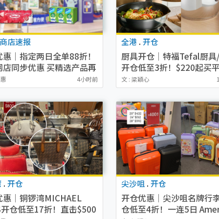
商店速报
全港
.
开仓
优惠｜指定两日全单88折！
厨具开仓｜特福Tefal厨具
网店同步优惠 买精选产品再
开仓低至3折！$220起买平
炒锅/汤锅！电饭煲/吸尘器
幽惠
4小时前
文 : 梁穎心
机$418起
湾
.
开仓
尖沙咀
.
开仓
惠｜铜锣湾MICHAEL
开仓优惠｜尖沙咀名牌行
S开仓低至17折！直击$500
仓低至4折！一连5日 Ameri