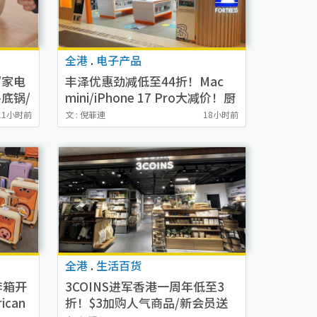
全港
.
电子产品
/家电
丰泽优惠劲减低至44折！Mac
底锅/
mini/iPhone 17 Pro大减价！厨
/挂烫
房家电$220起
11小时前
文 : 倪菲連
18小时前
全港
.
生活百货
李箱开
3COINS进军香港一周年低至3
can
折！$3加购人气商品/新会员送