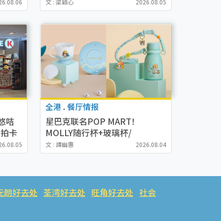
 $200
微波炉蒸煮盒/会员回馈优惠
26.08.06
文 : 梁穎心
2026.08.05
全港
.
餐厅情报
悠咭
星巴克联名POP MART！
品拍卡
MOLLY随行杯+玻璃杯/
Starbucks主题店打卡攻略 (1招
26.08.05
文 : 譚幽惠
2026.08.04
免费送贴纸)
元朗好去处
荃湾好去处
旺角好去处
社会