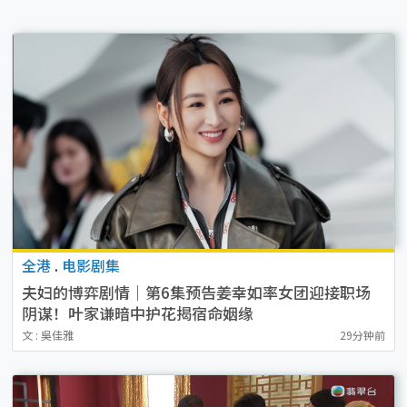
全港
.
电影剧集
夫妇的博弈剧情｜第6集预告姜幸如率女团迎接职场
阴谋！叶家谦暗中护花揭宿命姻缘
文 : 吳佳雅
29分钟前