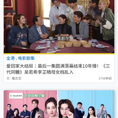
全港
.
电影剧集
爱回家大结局｜最后一集圆满落幕结束10年情！《三
代同糖》吴若希李芷晴母女档乱入
文 : 羅志宏
37分钟前