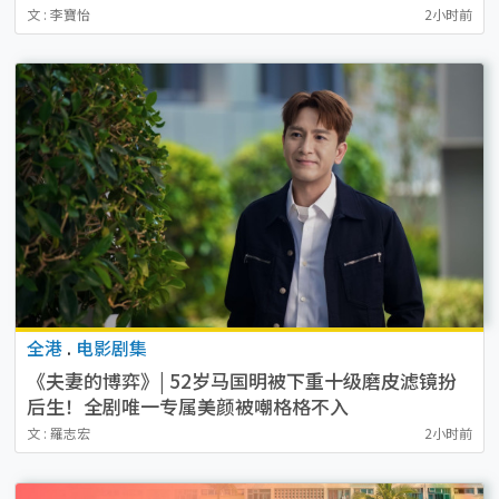
文 : 李寶怡
2小时前
全港
.
电影剧集
《夫妻的博弈》| 52岁马国明被下重十级磨皮滤镜扮
后生！全剧唯一专属美颜被嘲格格不入
文 : 羅志宏
2小时前