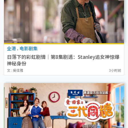
全港
.
电影剧集
日落下的彩虹剧情｜第8集剧透：Stanley追女神惊爆
神秘身份
文 : 吳佳雅
3小时前