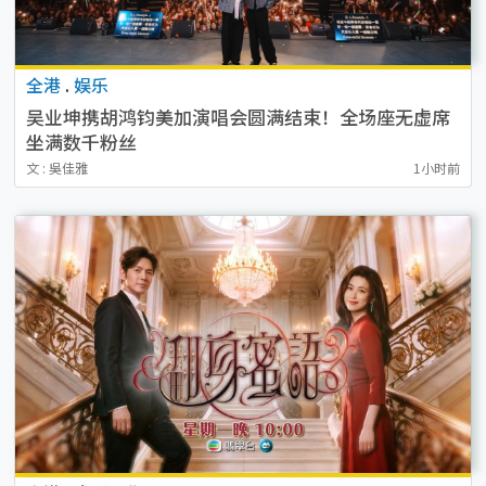
全港
.
娱乐
吴业坤携胡鸿钧美加演唱会圆满结束！全场座无虚席
坐满数千粉丝
文 : 吳佳雅
1小时前