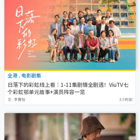
全港
.
电影剧集
日落下的彩虹线上看｜1-11集剧情全剧透！ViuTV七
个彩虹邨单元故事+演员阵容一览
文 : 李寶怡
3小时前