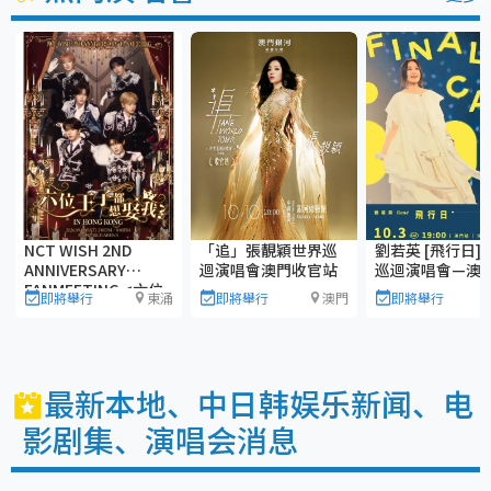
劉若英 [飛行日] 2
NCT WISH 2ND
「追」張靚穎世界巡
巡迴演唱會—澳
ANNIVERSARY
迴演唱會澳門收官站
FANMEETING <六位
即將舉行
即將舉行
東涌
即將舉行
澳門
王子都想娶我？>香港
站
最新本地、中日韩娱乐新闻、电
影剧集、演唱会消息