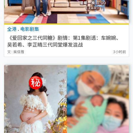
全港
.
电影剧集
《爱回家之三代同糖》剧情：第1集剧透：车婉婉、
吴若希、李芷晴三代同堂爆发混战
文 : 吳佳雅
3小时前