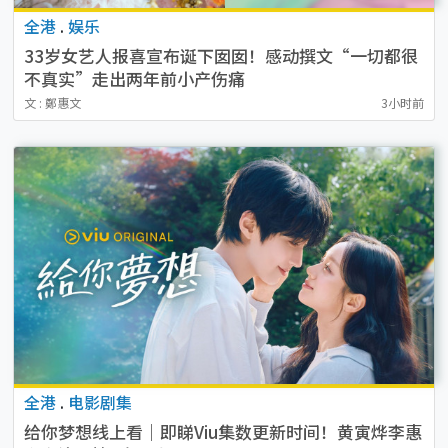
全港
.
娱乐
33岁女艺人报喜宣布诞下囡囡！感动撰文“一切都很
不真实”走出两年前小产伤痛
文 : 鄭惠文
3小时前
全港
.
电影剧集
给你梦想线上看｜即睇Viu集数更新时间！黄寅烨李惠