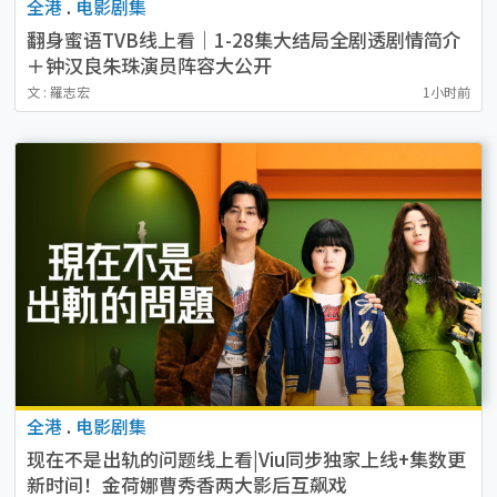
全港
.
电影剧集
翻身蜜语TVB线上看｜1-28集大结局全剧透剧情简介
＋钟汉良朱珠演员阵容大公开
文 : 羅志宏
1小时前
全港
.
电影剧集
现在不是出轨的问题线上看|Viu同步独家上线+集数更
新时间！金荷娜曹秀香两大影后互飙戏