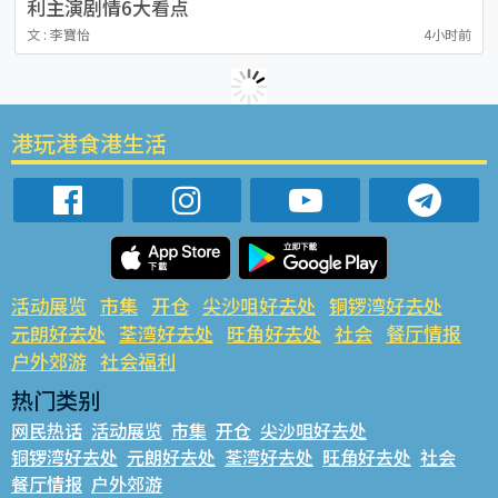
利主演剧情6大看点
文 : 李寶怡
4小时前
港玩港食港生活
活动展览
市集
开仓
尖沙咀好去处
铜锣湾好去处
元朗好去处
荃湾好去处
旺角好去处
社会
餐厅情报
户外郊游
社会福利
热门类别
网民热话
活动展览
市集
开仓
尖沙咀好去处
铜锣湾好去处
元朗好去处
荃湾好去处
旺角好去处
社会
餐厅情报
户外郊游