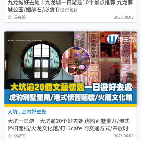
九龙城好去处︱九龙城一日游逾10个景点推荐 九龙寨
城公园/姻缘石/必食Tiramisu
文 : 呂晞頌
2026.08.02
大坑
.
室内好去处
大坑一日游︱大坑逾20个好去处 虎豹别墅重开/港式
怀旧面档/火龙文化馆/打卡cafe 附交通方式/开放时
间
文 : 張詩朗
2026.08.02