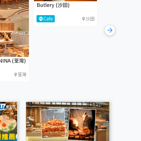
Butlery (沙田)
Cafe
沙田
Choubo Kissa
咀)
Cafe
NINA (荃灣)
荃灣