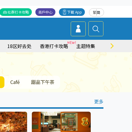
社群打卡攻略
商戶中心
下載 App
繁
简
18区好去处
香港打卡攻略
主题特集
商场情报
Café
甜品下午茶
更多