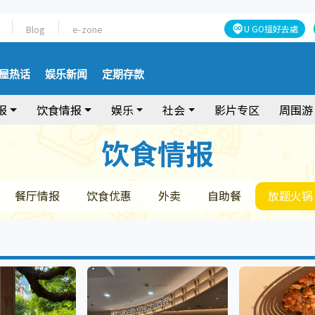
Blog
e-zone
U GO搵好去處
屋热话
娱乐新闻
定期存款
报
饮食情报
娱乐
社会
影片专区
周围游
饮食情报
饮食情报
餐厅情报
饮食优惠
外卖
自助餐
放题火锅