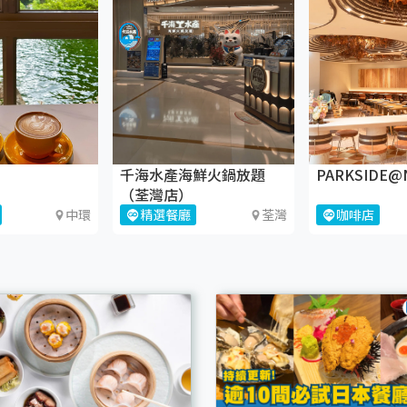
千海水產海鮮火鍋放題
PARKSIDE@
（荃灣店）
中環
精選餐廳
荃灣
咖啡店