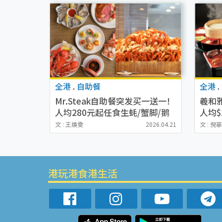
全港
.
自助餐
全港
.
Mr.Steak自助餐突发买一送一！
羲和
人均280元起任食生蚝/蟹脚/鹅
人均$
肝/烧牛肉！限时优惠六人同行
款经
文 : 王煥雯
2026.04.21
文 : 倪
一人免费！
港玩港食港生活