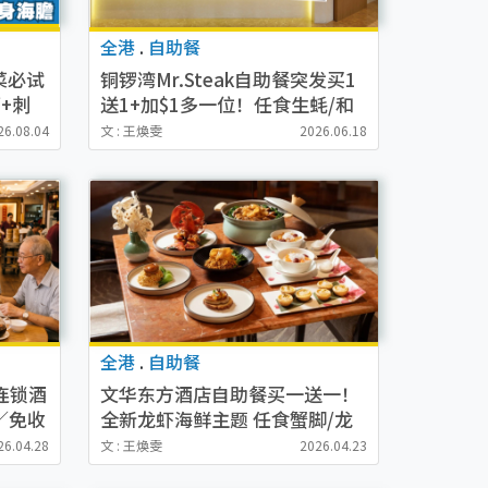
全港
.
自助餐
菜必试
铜锣湾Mr.Steak自助餐突发买1
+刺
送1+加$1多一位！任食生蚝/和
牛/蟹脚/煎鸭肝
26.08.04
文 : 王煥雯
2026.06.18
全港
.
自助餐
大连锁酒
文华东方酒店自助餐买一送一！
／免收
全新龙虾海鲜主题 任食蟹脚/龙
虾/红烧花胶/燕窝挞/文华芝士蛋
26.04.28
文 : 王煥雯
2026.04.23
糕！