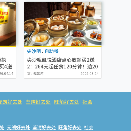
尖沙咀
.
自助餐
题执
尖沙咀凯悦酒店点心放题买2送
买4送
2！264元起任食120分钟！逾20
：愁
款点心 虾饺/烧卖/叉烧酥/牛肉
26.04.14
文 : 倪菲連
2026.03.24
球
元朗好去处
荃湾好去处
旺角好去处
社会
处
元朗好去处
荃湾好去处
旺角好去处
社会