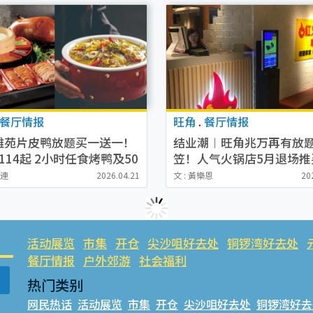
餐厅情报
旺角
.
餐厅情报
雅苑片皮鸭放题买一送一！
结业潮︱旺角兆万再有放
114起 2小时任食烤鸭及50
笠！人气火锅店5月退场推
典中菜！附独家优惠码
1结业优惠！老板叹撑不住
菲連
2026.04.21
文 : 黃樂恩
20
到头发都白了
活动展览
市集
开仓
尖沙咀好去处
铜锣湾好去处
餐厅情报
户外郊游
社会福利
热门类别
网民热话
活动展览
市集
开仓
尖沙咀好去处
铜锣湾好去