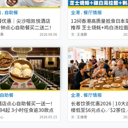
咀
.
自助餐
全港
.
餐厅情报
餐优惠｜尖沙咀凯悦酒店
12间香港高质量抵食日本
0分钟点心自助餐买二送二！
推荐 芝士烧蚝+鸡白汤拉面
4起任食蜜汁叉烧/虾饺皇/飞
身海胆
幽惠
2026.08.06
文 : 王逸歌
20
烧卖逾20款点心
自助餐
全港
.
餐厅情报
酒店点心自助餐买一送一！
长者饮茶优惠2026 | 10
94起 3小时任食逾30款点
楼低至$6元点心／$2茶位
每位再送鲍鱼伴花菇+红烧
加一 全港多间酒楼一览
穎心
2026.05.15
文 : 王煥雯
20
乳鸽