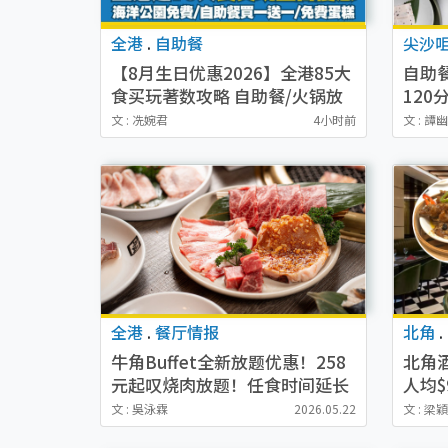
全港
.
自助餐
尖沙
【8月生日优惠2026】全港85大
自助
食买玩著数攻略 自助餐/火锅放
12
题同行免费＋诚品/DONKI送现
$26
文 : 冼婉君
4小时前
文 : 譚
金券
鱼子
全港
.
餐厅情报
北角
.
牛角Buffet全新放题优惠！258
北角
元起叹烧肉放题！任食时间延长
人均$
至180分钟！Lv4新增烧鸭肝/烧
心！
文 : 吳泳霖
2026.05.22
文 : 梁
扇贝/炸扇贝
脆皮