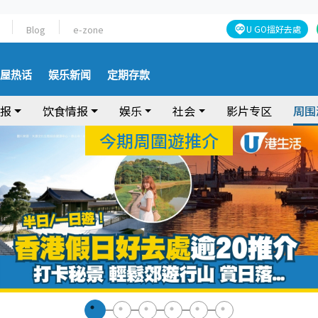
Blog
e-zone
U GO搵好去處
屋热话
娱乐新闻
定期存款
情报
饮食情报
娱乐
社会
影片专区
周围
今期周圍遊推介