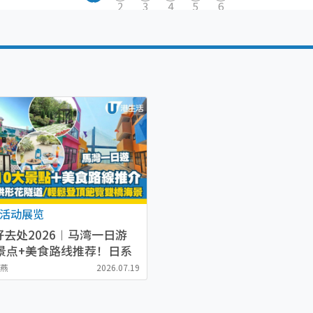
1
2
3
4
5
6
活动展览
好去处2026︱马湾一日游
大景点+美食路线推荐！日系
屋cafe/简易远足行程
秋燕
2026.07.19