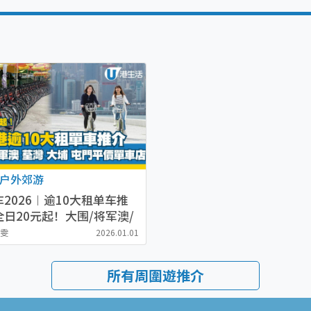
户外郊游
2026︱逾10大租单车推
日20元起！大围/将军澳/
/大埔/荃湾/屯门
潔雯
2026.01.01
所有周圍遊推介