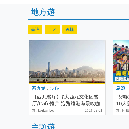
地方遊
荃湾
上环
观塘
西九龙
.
Cafe
马湾
.
【西九餐厅】7大西九文化区餐
马湾
厅/Cafe推介 饱览维港海景叹咖
10
啡/pizza/热狗
家庭小
文 : LorLor Lee
2026.08.01
文 : 陸
主題遊