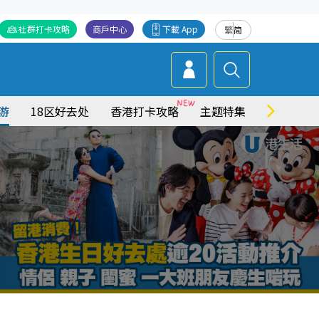
社群打卡攻略
商戶中心
下載 App
繁
简
游
18区好去处
香港打卡攻略
主题特集
商场情报