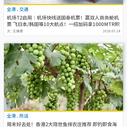
全港
.
交通
机场T2启用︱机场快线送国泰机票！赢双人商务舱机
票 飞日本/韩国等10大航点！一招加码拿1000MTR积
分
文 : 王煥雯
2026.05.24
全港
.
热话
周末好去处！香港2大隐世鱼排农庄推荐 即钓即食海