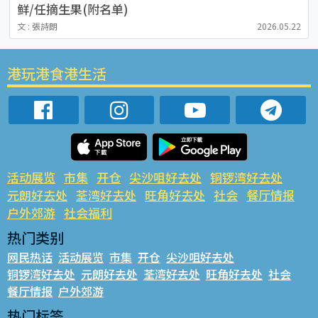
鲜/任摘生果(附名单)
文 : 張詩朗
2026.05.22
港玩港食港生活
活动展览
市集
开仓
尖沙咀好去处
铜锣湾好去处
元朗好去处
荃湾好去处
旺角好去处
社会
餐厅情报
户外郊游
社会福利
热门类别
网民热话
活动展览
市集
开仓
尖沙咀好去处
铜锣湾好去处
元朗好去处
荃湾好去处
旺角好去处
社会
餐厅情报
户外郊游
热门标签