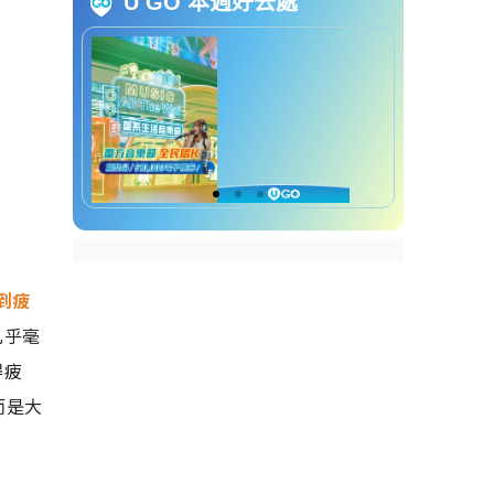
U GO 本週好去處
环境布置｜睡前关掉电热毯
睡前地雷｜睡前饮用一杯温
水
睡前地雷｜戒除睡前饮酒
睡前地雷｜拒绝将手机带上
床
睡眠｜四个熟睡期间的要点
四个熟睡期间的要点｜1.确
保最少六小时睡眠
四个熟睡期间的要点｜2.采
取侧睡姿势
到疲
四个熟睡期间的要点｜3.善
几乎毫
用空调及定时功能
得疲
四个熟睡期间的要点｜4.双
手伸出被窝外
而是大