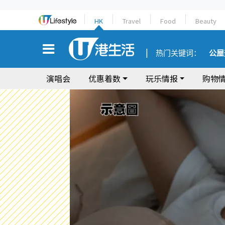
HK
Travel
Food
Beauty
热门关键词：
公屋
演唱会
优惠着数
玩乐情报
购物