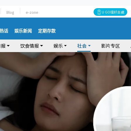
Blog
e-zone
U GO搵好去處
热话
娱乐新闻
定期存款
情报
饮食情报
娱乐
社会
影片专区