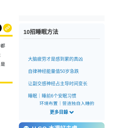
10招睡眠方法
神都
运
大脑疲劳才是感到累的真凶
也是
自律神经能量值50岁急跌
让副交感神经占主导时间变长
睡眠｜睡前6个安眠习惯
环境布置｜营造独自入睡的
环境
环境布置｜使用柔和的闹钟
声