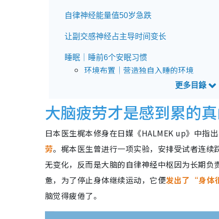
自律神经能量值50岁急跌
让副交感神经占主导时间变长
睡眠｜睡前6个安眠习惯
环境布置｜营造独自入睡的环境
环境布置｜使用柔和的闹钟声
环境布置｜睡前关掉电热毯
睡前地雷｜睡前饮用一杯温水
大脑疲劳才是感到累的真
睡前地雷｜戒除睡前饮酒
睡前地雷｜拒绝将手机带上床
日本医生梶本修身在日媒《HALMEK up》中
劳
。梶本医生曾进行一项实验，安排受试者连续
睡眠｜四个熟睡期间的要点
四个熟睡期间的要点｜1.确保最少六小
无变化，反而是大脑的自律神经中枢因为长期负
四个熟睡期间的要点｜2.采取侧睡姿势
惫，为了停止身体继续运动，它便
发出了“身体
四个熟睡期间的要点｜3.善用空调及定
脑觉得疲倦了。
四个熟睡期间的要点｜4.双手伸出被窝