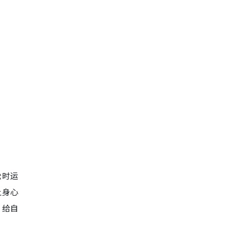
松时运
让身心
，给自