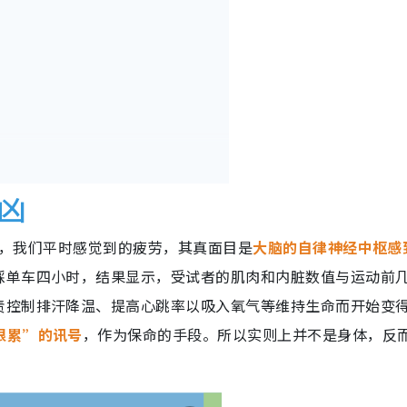
凶
指出，我们平时感觉到的疲劳，其真面目是
大脑的自律神经中枢感
踩单车四小时，结果显示，受试者的肌肉和内脏数值与运动前
时睡眠
责控制排汗降温、提高心跳率以吸入氧气等维持生命而开始变
很累”的讯号
，作为保命的手段。所以实则上并不是身体，反
时功能
外