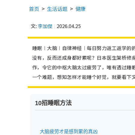
首页
生活话题
健康
文:
李加傑
2026.04.25
睡眠︱大脑︱自律神经︱每日努力返工返学的
没有，反而还成身都好累呢？日本医生架桥修
作，令它的中枢大脑太过疲劳了，唯有透过睡
一个难题，想知怎样才能睡个好觉，就要看下文
10招睡眠方法
大脑疲劳才是感到累的真凶