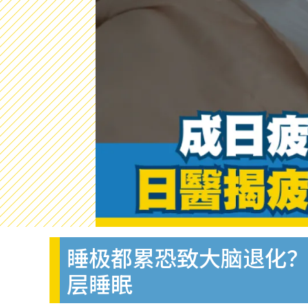
睡极都累恐致大脑退化？
层睡眠