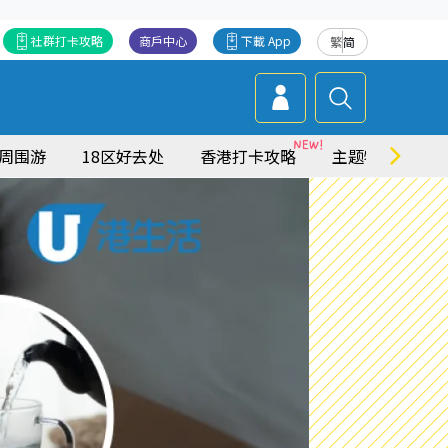
社群打卡攻略
商戶中心
下載 App
繁
简
周围游
18区好去处
香港打卡攻略
主题特集