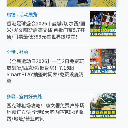
启德
.
活动展览
香港足球盛会2026︱曼城/切尔西/国
米/尤文图斯启德交锋 首批门票5.7开
售/门票最低399元看世界级球星！
全港
.
社会
【全民运动日2026】一连2日免费玩
皮划艇/匹克球/健身房！7.16起
SmartPLAY抽签时间表/免费设施清
单
多區
.
室内好去处
匹克球租场攻略！康文署免费户外场
地预订方法 全港6大室内匹克球场收
费/地址/营业时间