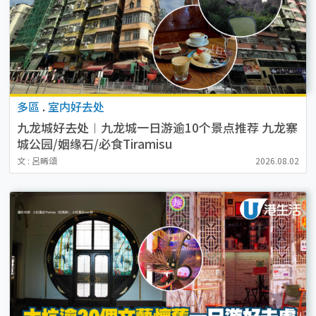
多區
.
室内好去处
九龙城好去处︱九龙城一日游逾10个景点推荐 九龙寨
城公园/姻缘石/必食Tiramisu
文 : 呂晞頌
2026.08.02