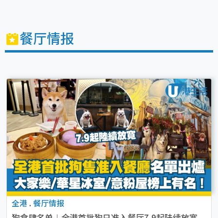
餐厅情报
全港
.
餐厅情报
狗食肆名单︱全港首批狗只准入餐厅7.9起陆续放宽