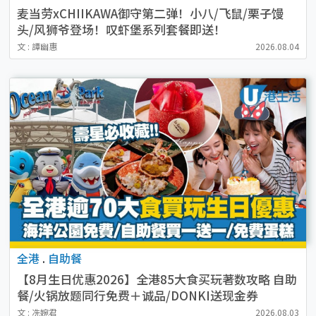
麦当劳xCHIIKAWA御守第二弹！小八/飞鼠/栗子馒
头/风狮爷登场！叹虾堡系列套餐即送！
文 : 譚幽惠
2026.08.04
全港
.
自助餐
【8月生日优惠2026】全港85大食买玩著数攻略 自助
餐/火锅放题同行免费＋诚品/DONKI送现金券
文 : 冼婉君
2026.08.03