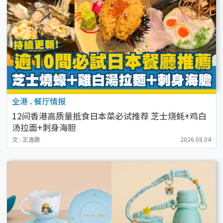
全港
.
餐厅情报
12间香港高质量抵食日本菜必试推荐 芝士烧蚝+鸡白
汤拉面+刺身海胆
文 : 王逸歌
2026.08.04