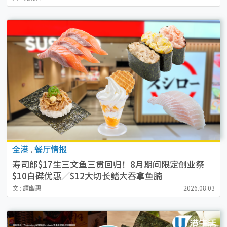
全港
.
餐厅情报
寿司郎$17生三文鱼三贯回归！8月期间限定创业祭
$10白碟优惠／$12大切长鳍大吞拿鱼腩
文 : 譚幽惠
2026.08.03