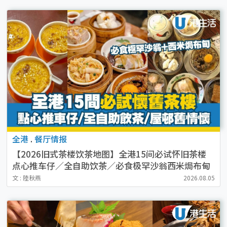
全港
.
餐厅情报
【2026旧式茶楼饮茶地图】全港15间必试怀旧茶楼
点心推车仔／全自助饮茶／必食极罕沙翁西米焗布甸
（附地址交通）
文 : 陸秋燕
2026.08.05