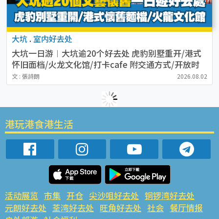
大坑
.
室内好去处
大坑一日游︱大坑逾20个好去处 虎豹别墅重开/港式
怀旧面档/火龙文化馆/打卡cafe 附交通方式/开放时
间
文 : 張詩朗
2026.08.02
港玩港食港生活
活动展览
市集
开仓
尖沙咀好去处
铜锣湾好去处
元朗好去处
荃湾好去处
旺角好去处
社会
餐厅情报