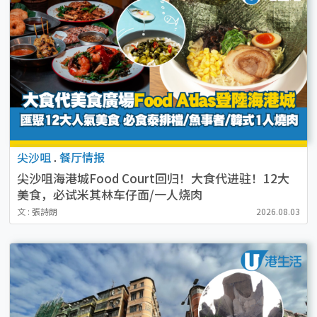
尖沙咀
.
餐厅情报
尖沙咀海港城Food Court回归！大食代进驻！12大
美食，必试米其林车仔面/一人烧肉
文 : 張詩朗
2026.08.03