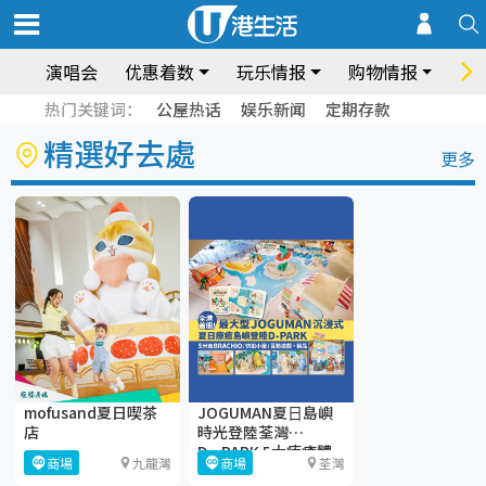
演唱会
优惠着数
玩乐情报
购物情报
饮
热门关键词：
公屋热话
娱乐新闻
定期存款
精選好去處
更多
mofusand夏日喫茶
JOGUMAN夏⽇島嶼
店
時光登陸荃灣
D·PARK 5大療癒體
商場
九龍灣
商場
荃灣
驗區+期間限定店