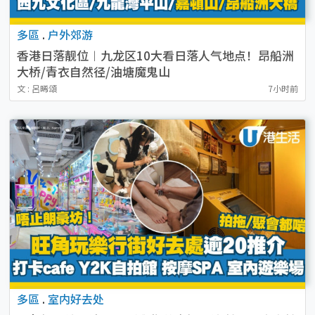
多區
.
户外郊游
香港日落靓位︱九龙区10大看日落人气地点！昂船洲
大桥/青衣自然径/油塘魔鬼山
文 : 呂晞頌
7小时前
多區
.
室内好去处