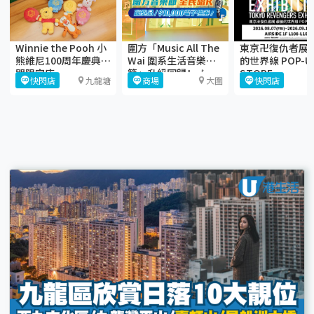
東京卍復仇者展 
Winnie the Pooh 小
圍方「Music All The
的世界線 POP-U
熊維尼100周年慶典期
Wai 圍系生活音樂
STORE
間限定店
節」升級回歸！🎶
快閃店
快閃店
九龍塘
商場
大圍