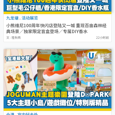
九龙塘
.
活动展览
小熊维尼100周年快闪店登陆又一城 重现百亩森林经
典场景／独家限定盲盒登场／专属DIY香水
文 : 陸秋燕
22小时前
全港
.
室内好去处