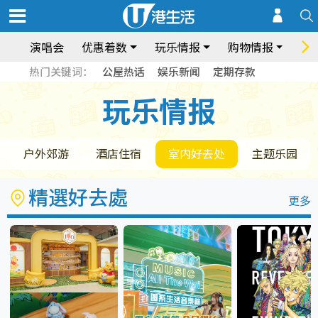
演唱会
优惠着数
玩乐情报
购物情报
饮
热门关键词：
公屋热话
娱乐新闻
定期存款
玩乐情报
玩乐情报
户外郊游
酒店住宿
室内好去处
主题乐园
精選好去處
更多