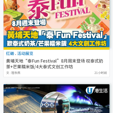
红磡
.
活动展览
黄埔天地“泰Fun Festival”8月周末登场 叹泰式奶
茶+芒果糯米饭/4大泰式文创工作坊
文 : 陸秋燕
21小时前