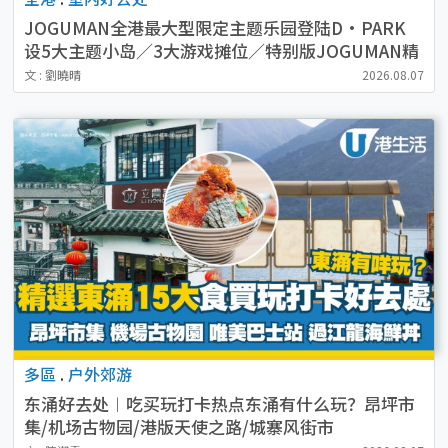
JOGUMAN全港最大型限定主题乐园登陆D·PARK
设5大主题小岛／3大游戏摊位／特别版JOGUMAN精
品
文 : 劉曉晴
2026.08.07
多區
.
户外郊游
东涌好去处︱吃买玩打卡热点东涌有什么玩？昂坪市
集/机场古物园/港版天使之路/城寨风街市