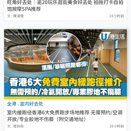
旺角好去处︱逾20玩乐逛街美食好去处 拍拖打卡自拍
馆按摩SPA推荐
文 : 陳潔雯
16小时前
全港
.
室内好去处
室内缓跑径香港6大免费跑步场地推荐 无需预约/空调
开放/专业胶地不伤膝（附交通地址）
文 : 陸秋燕
20小时前