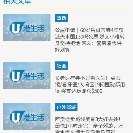
相关文章
热话
公屋申请｜60岁岳母苦等4年获
派天水围130呎公屋 嫌太小难转
身坚持拒绝 网友：套房凑合讲
好划算
社会
长者医疗券不只看医生！买眼
镜/看牙医/大湾区19间医院都用
得 奖赏达标即获$500
户外郊游
西贡徒步路线美景8大好去处！
最快1小时走完！亲子郊游、万
宜水库东坝世界级地质奇观