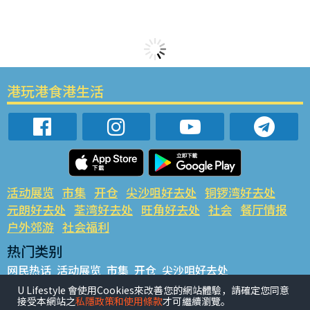
港玩港食港生活
活动展览
市集
开仓
尖沙咀好去处
铜锣湾好去处
元朗好去处
荃湾好去处
旺角好去处
社会
餐厅情报
户外郊游
社会福利
热门类别
网民热话
活动展览
市集
开仓
尖沙咀好去处
铜锣湾好去处
元朗好去处
荃湾好去处
旺角好去处
社会
U Lifestyle 會使用Cookies來改善您的網站體驗，請確定您同意
接受本網站之
私隱政策和使用條款
才可繼續瀏覽。
餐厅情报
户外郊游