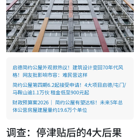
启德简约公屋外观掀热议！建筑设计变回70年代风
格！网友批影响市容：难民营这样
简约公屋第四期6.2起接受申请！4大项目启德/屯门/
马鞍山逾1.1万伙 租金低至900元起
财政预算案2026｜ 简约公屋有望达标！未来5年总
体公营房屋建屋量约19.6万个单位
调查：停津贴后的4大后果