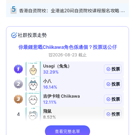
5
香港自资院校：全港逾20间自资院校课程报名攻略 留位费可退/申请日期/报名链接