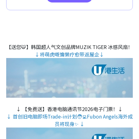
【送您🐯】韩国超人气文创品牌MUZIK TIGER 冰感风扇！
↓将萌虎嘅慵懒疗愈带返屋企↓
↓ 【免费送】香港电脑通讯节2026电子门票！↓
↓ 首创旧电脑即场Trade-in计划🧑‍💻Fubon Angels海外成
员将现身✨ ↓