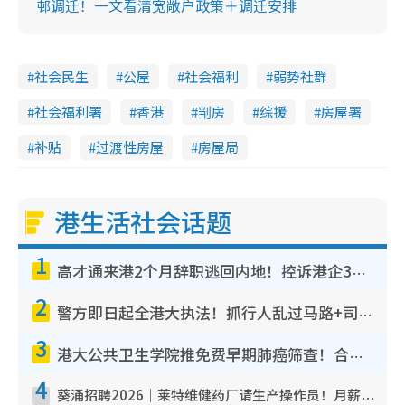
邨调迁！一文看清宽敞户政策＋调迁安排
社会民生
公屋
社会福利
弱势社群
社会福利署
香港
㓥房
综援
房屋署
补贴
过渡性房屋
房屋局
港生活社会话题
1
高才通来港2个月辞职逃回内地！控诉港企3宗罪，叹微管理极窒息
2
警方即日起全港大执法！抓行人乱过马路+司机不专注驾驶！乱过马路罚$2000
3
港大公共卫生学院推免费早期肺癌筛查！合资格人士将获全额资助定期血液化验/电脑断层扫描/风险评估
4
葵涌招聘2026｜莱特维健药厂请生产操作员！月薪高达$1.7万 冷气厂房/五天工作/保障双粮