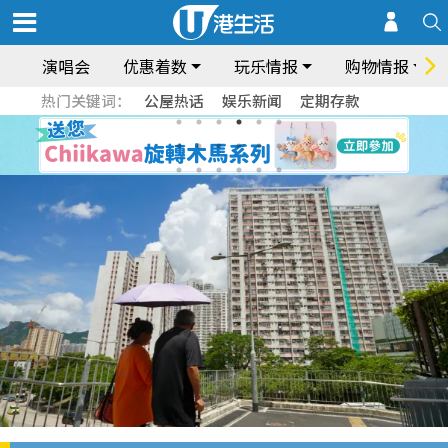
演唱会
优惠着数
玩乐情报
购物情报
热门关键词：
公屋热话
娱乐新闻
定期存款