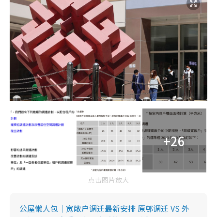
+26
点击图片放大
公屋懒人包｜宽敞户调迁最新安排 原邨调迁 VS 外