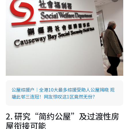
公屋综援户︱全港10大最多综援受助人公屋揭晓 观
塘此邨三连冠！网友惊叹这1区竟然无份？
2. 研究“简约公屋”及过渡性房
屋衔接可能