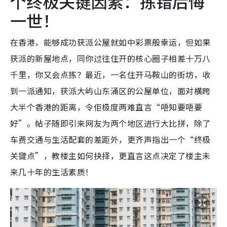
个终极关键因素：拣错后悔
一世！
在香港，能够成功获派公屋就如中彩票般幸运，但如果
获派的新屋地点，同你过往住开的核心圈子相差十万八
千里，你又会点拣？最近，一名住开马鞍山的街坊，收
到一派通知，获派大屿山东涌区的公屋单位，面对横跨
大半个香港的距离，令佢极度两难直言“唔知要唔要
好”。帖子随即引来网友为两个地区进行大比拼，除了
车费交通与生活配套的差距外，更齐声指出一个“终极
关键点”，教楼主如何抉择，更直言这点决定了楼主未
来几十年的生活素质！