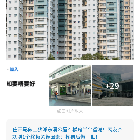
+29
点击图片放大
住开马鞍山获派东涌公屋？横跨半个香港！网友齐
劝睇1个终极关键因素：拣错后悔一世！