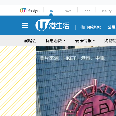
HK
Travel
Food
Beauty
热门关键词：
公屋
演唱会
优惠着数
玩乐情报
购物