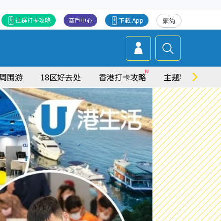
社群打卡攻略
商戶中心
下載 App
繁
简
周围游
18区好去处
香港打卡攻略
主题特集