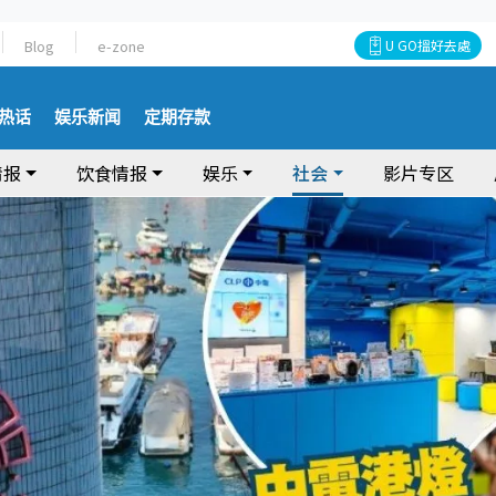
Blog
e-zone
U GO搵好去處
热话
娱乐新闻
定期存款
情报
饮食情报
娱乐
社会
影片专区