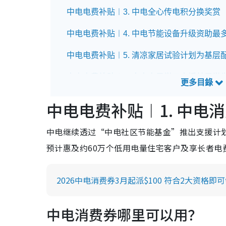
中电电费补贴︱3. 中电全心传电积分换奖赏
中电电费补贴︱4. 中电节能设备升级资助最多
中电电费补贴︱5. 清凉家居试验计划为基层
中电电费补贴︱6. 中电电子学习支援基层学生
中电电费补贴︱7. 中电重新校验及节能科技
中电电费补贴︱1. 中电消
中电电费补贴︱8. 社区客厅资助上限20万
中电继续透过“中电社区节能基金”推出支援计划，
中电电费补贴︱9. 节能家电更换计划每户最
预计惠及约60万个低用电量住宅客户及享长者电费
中电电费补贴︱10. 中电基层家庭电费补助每户
2026中电消费券3月起派$100 符合2大资格即
港灯电费优惠︱1. 港灯现金券每户派$200
港灯电费优惠︱2. 劏房租户电费津贴计划每户派
中电消费券哪里可以用？