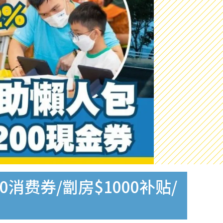
消费券/劏房$1000补贴/