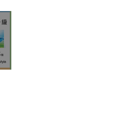
港灯电费优惠︱2. 劏房租户电费
津贴计划每户派$1000
港灯电费优惠︱3. 社福机构餐饮
资助最多3万元
港灯电费优惠︱4. 节能共享资助
最高300万元
港灯电费优惠︱5. 节能设备资助
计划
港灯电费优惠︱6. 电费优惠计划
港灯4折优惠
港灯电费优惠计划︰长者电
费优惠计划申请资格
港灯电费优惠计划︰残疾人
士电费优惠计划申请资格
港灯电费优惠计划︰单亲家