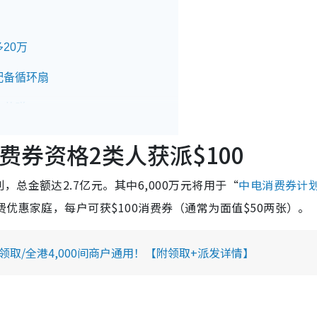
20万
配备循环扇
获赠iPad
资助试验计划
费券资格2类人获派$100
总金额达2.7亿元。其中6,000万元将用于“
中电消费券计
多换2部
优惠家庭，每户可获$100消费券（通常为面值$50两张）。
派$1000
可领取/全港4,000间商户通用！【附领取+派发详情】
$1000