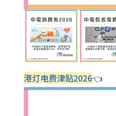
港灯电费津贴2026
👈