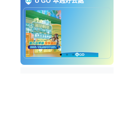
U GO 本週好去處
计划为基层配备循环扇
中电电费补贴︱6. 中电电子学习
支援基层学生获赠iPad
中电电费补贴︱7. 中电重新校验
及节能科技资助试验计划
中电电费补贴︱8. 社区客厅资助
上限20万
中电电费补贴︱9. 节能家电更换
计划每户最多换2部
中电电费补贴︱10. 中电基层家庭
电费补助每户派$1000
港灯电费优惠︱1. 港灯现金券每
户派$200