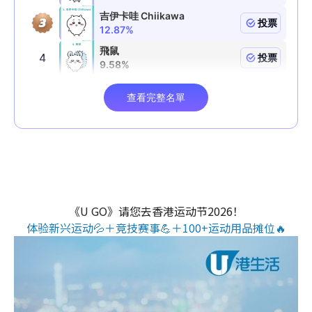
《U GO》请您去香港运动节2026！
体验新兴运动💦＋竞技赛事💪＋100+运动用品摊位🔥