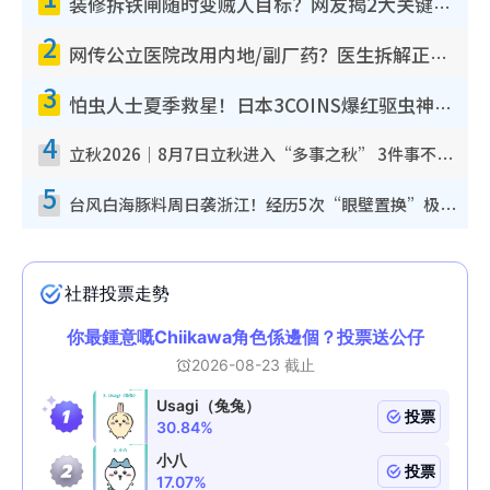
装修拆铁闸随时变贼人目标？网友揭2大关键用途：装新款等于白装？附新旧铁闸分别
2
网传公立医院改用内地/副厂药？医生拆解正副厂分别，揭4类人换药随时出事
3
怕虫人士夏季救星！日本3COINS爆红驱虫神器$45起 1招“全程免触碰”轻松搞定小强
4
立秋2026｜8月7日立秋进入“多事之秋” 3件事不可做！专家教6招开运 清杂物／钱包纳气接好运
5
台风白海豚料周日袭浙江！经历5次“眼壁置换”极罕见 成登陆内地最长途台风