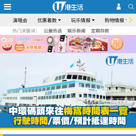
演唱会
优惠着数
玩乐情报
购物情报
热门关键词：
公屋热话
娱乐新闻
定期存款