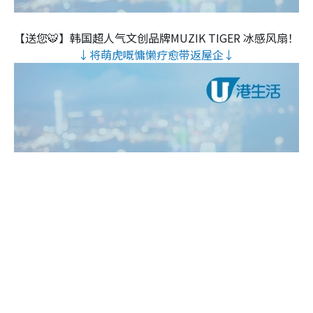
【送您🐯】韩国超人气文创品牌MUZIK TIGER 冰感风扇！
↓将萌虎嘅慵懒疗愈带返屋企↓