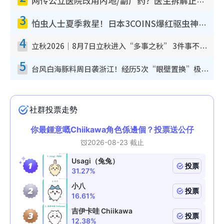
网传公立医院改用内地/副厂药？医生拆解正副厂分别，揭4类人换药随时出事
3
怕虫人士夏季救星！日本3COINS爆红驱虫神器$45起 1招“全程免触碰”轻松搞定小强
4
立秋2026｜8月7日立秋进入“多事之秋” 3件事不可做！专家教6招开运 清杂物／钱包纳气接好运
5
台风白海豚料周日袭浙江！经历5次“眼壁置换”极罕见 成登陆内地最长途台风