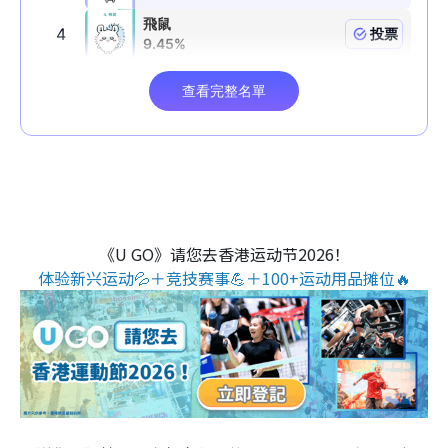
《U GO》请您去香港运动节2026！
体验新兴运动💦＋竞技赛事💪＋100+运动用品摊位🔥