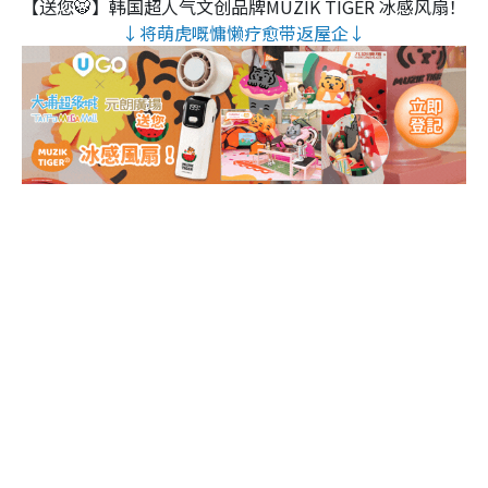
【送您🐯】韩国超人气文创品牌MUZIK TIGER 冰感风扇！
↓将萌虎嘅慵懒疗愈带返屋企↓