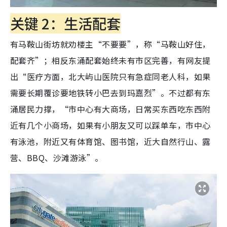
关键 2：生活配套
有马鞍山街坊就劝楼主“不要要”，称“马鞍山好住，
配套齐”；相反东涌配套始终未有市区完善，有网友提
出“医疗方面，北大屿山医院只有急症同老人科，如果
需要长期覆诊要地铁转小巴去到玛嘉烈”。不过都有东
涌居民力撑，“市中心有大商场，日常买东西吃东西附
近有几个小商场，如果有小朋友又可以踩单车，市中心
有泳池，附近又有体育馆、图书馆，近大自然行山、露
营、BBQ、沙滩游泳”。