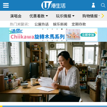
演唱会
优惠着数
玩乐情报
购物情报
热门关键词：
公屋热话
娱乐新闻
定期存款