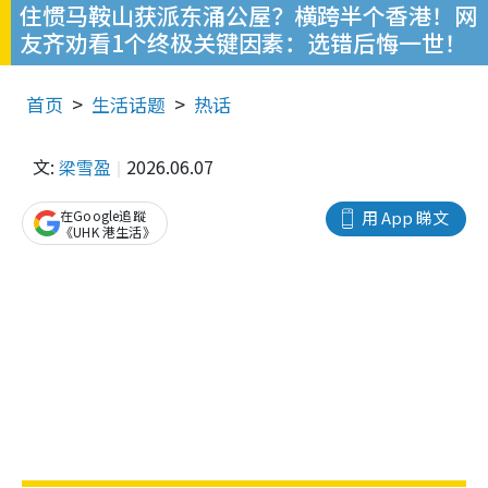
住惯马鞍山获派东涌公屋？横跨半个香港！网
友齐劝看1个终极关键因素：选错后悔一世！
首页
生活话题
热话
文:
梁雪盈
2026.06.07
在Google追蹤
用 App 睇文
《UHK 港生活》