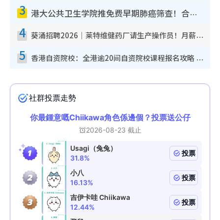
3
港大公共卫生学院推免费早期肺癌筛查！合资格人士将获全额资助定期血液化验/电脑断层扫描/风险评估
4
葵涌招聘2026｜莱特维健药厂请生产操作员！月薪高达$1.7万 冷气厂房/五天工作/保障双粮
5
香港自资院校：全港逾20间自资院校课程报名攻略 留位费可退/申请日期/报名链接