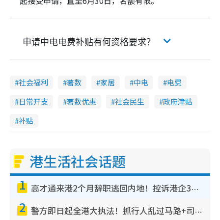
起接受申请，直至6月30日，名额有限。
申请中电电费补贴有何资格要求？
社会福利
著数
家居
中电
电费
日常开支
著数优惠
社会民生
政府津贴
补贴
港生活社会话题
1
高才通来港2个月辞职逃回内地！控诉港企3宗罪，叹微管理极窒息
2
警方即日起全港大执法！抓行人乱过马路+司机不专注驾驶！乱过马路罚$2000