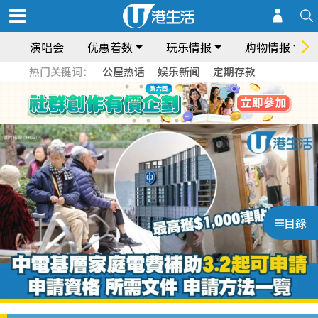
演唱会
优惠着数
玩乐情报
购物情报
热门关键词：
公屋热话
娱乐新闻
定期存款
目錄