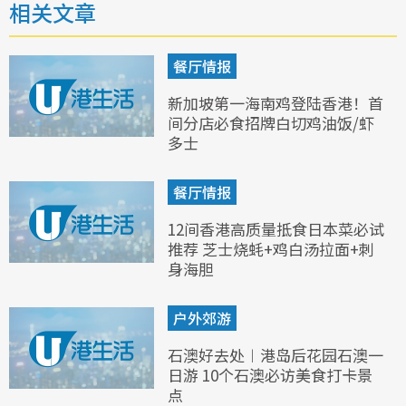
相关文章
餐厅情报
新加坡第一海南鸡登陆香港！首
间分店必食招牌白切鸡油饭/虾
多士
餐厅情报
12间香港高质量抵食日本菜必试
推荐 芝士烧蚝+鸡白汤拉面+刺
身海胆
户外郊游
石澳好去处︱港岛后花园石澳一
日游 10个石澳必访美食打卡景
点