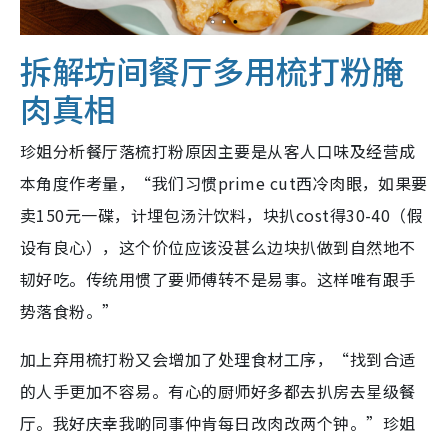
拆解坊间餐厅多用梳打粉腌
肉真相
珍姐分析餐厅落梳打粉原因主要是从客人口味及经营成
本角度作考量，“我们习惯prime cut西冷肉眼，如果要
卖150元一碟，计埋包汤汁饮料，块扒cost得30-40（假
设有良心），这个价位应该没甚么边块扒做到自然地不
韧好吃。传统用惯了要师傅转不是易事。这样唯有跟手
势落食粉。”
加上弃用梳打粉又会增加了处理食材工序，“找到合适
的人手更加不容易。有心的厨师好多都去扒房去星级餐
厅。我好庆幸我啲同事仲肯每日改肉改两个钟。”珍姐