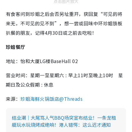
点击图片放大
有食客问到珍姐之后会否另址重开，获回复“可见的将
来无，不可见的见不到”，想一尝或回味中环珍姐铁板
扒餐的朋友，记得4月30日或之前去吃啦！
珍姐餐厅
地址：怡和大厦LG楼BaseHall 02
营业时间：星期一至星期六 : 早上11时至晚上10时 星
期日及公众假期 : 休息
来源：
珍姐海鲜火锅饭店@Threads
结业潮｜大尾笃人气BBQ场突宣布结业！一条龙租
艇玩水玩烧烤成绝响！港人错愕：这么迟才通知