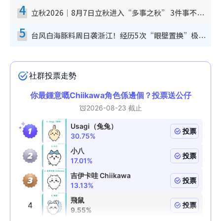
4
立秋2026｜8月7日立秋进入“多事之秋” 3件事不可做！专家教6招开运 清杂物／钱包纳气接好运
5
台风白海豚料周日袭浙江！经历5次“眼壁置换”极罕见 成登陆内地最长途台风