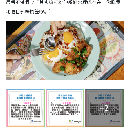
最后不禁慨叹“
其实梳打粉仲系好合理嘅存在。
你睇我
哋唔信邪咪执笠啰。”
+2