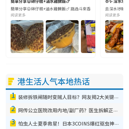
簡單分享😛砵仔糕+滷水雞髀飯🍗
🍲✨ 深水埗
簡單分享😛砵仔糕+滷水雞髀飯🍗 路過斗來香,買咗兩個砵仔糕,$13,幾抵
去深水埗睇玩
阅读更多
阅读更多
港生活人气本地热话
1
装修拆铁闸随时变贼人目标？网友揭2大关键用途：装新款等于白装？附新旧铁闸分别
2
网传公立医院改用内地/副厂药？医生拆解正副厂分别，揭4类人换药随时出事
3
怕虫人士夏季救星！日本3COINS爆红驱虫神器$45起 1招“全程免触碰”轻松搞定小强