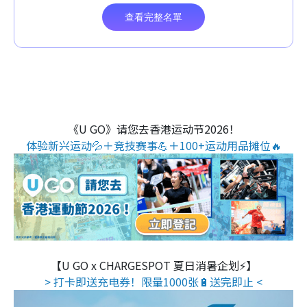
《U GO》请您去香港运动节2026！
体验新兴运动💦＋竞技赛事💪＋100+运动用品摊位🔥
【U GO x CHARGESPOT 夏日消暑企划⚡】
> 打卡即送充电券！限量1000张🔋送完即止 <