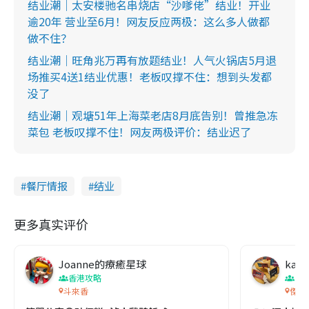
结业潮｜太安楼驰名串烧店“沙嗲佬”结业！开业
逾20年 营业至6月！网友反应两极：这么多人做都
做不住？
结业潮｜旺角兆万再有放题结业！人气火锅店5月退
场推买4送1结业优惠！老板叹撑不住：想到头发都
没了
结业潮｜观塘51年上海菜老店8月底告别！曾推急冻
菜包 老板叹撑不住！网友两极评价：结业迟了
餐厅情报
结业
更多真实评价
Joanne的療癒星球
kath
香港攻略
香
斗來香
傑星