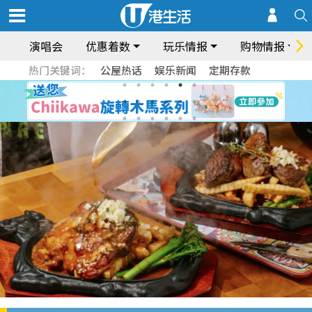
演唱会
优惠着数
玩乐情报
购物情报
热门关键词：
公屋热话
娱乐新闻
定期存款