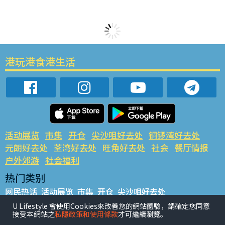
港玩港食港生活
活动展览
市集
开仓
尖沙咀好去处
铜锣湾好去处
元朗好去处
荃湾好去处
旺角好去处
社会
餐厅情报
户外郊游
社会福利
热门类别
网民热话
活动展览
市集
开仓
尖沙咀好去处
铜锣湾好去处
元朗好去处
荃湾好去处
旺角好去处
社会
U Lifestyle 會使用Cookies來改善您的網站體驗，請確定您同意
接受本網站之
私隱政策和使用條款
才可繼續瀏覽。
餐厅情报
户外郊游