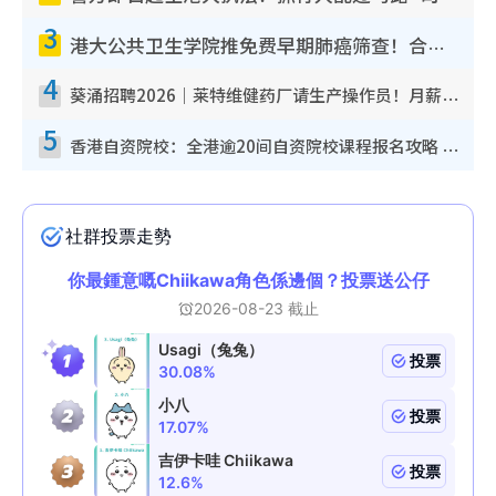
3
港大公共卫生学院推免费早期肺癌筛查！合资格人士将获全额资助定期血液化验/电脑断层扫描/风险评估
4
葵涌招聘2026｜莱特维健药厂请生产操作员！月薪高达$1.7万 冷气厂房/五天工作/保障双粮
5
香港自资院校：全港逾20间自资院校课程报名攻略 留位费可退/申请日期/报名链接