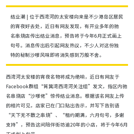
结业潮 | 位于西湾河的太安楼向来是不少港岛区居民
的宵夜好去处，近日有网友发现，有开业多年的驰
名串烧店传出结业消息，预告将于今年6月正式画上
句号。消息传出后引起网友热议，不少人对这份独
特的秘制沙嗲风味即将消失感到万般不舍。
西湾河太安楼的宵夜名物将成为绝响，近日有网友于
Facebook群组“筲箕湾西湾河关注组”发文，指区内驰
名串烧店“沙嗲佬”惊传结业消息。根据该名网友上传
的相片可见，店家已在门口贴出告示，并写下告别语
“天下无不散之串烧”、“租约期满，六月句号，多谢
支持”，预告这间陪伴街坊逾20年的小店，将于今年6月