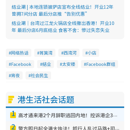
结业潮 | 本地连锁披萨店宣布全线结业！开业12年
曾拥7间分店 最后分店推“告别优惠”
结业潮｜台湾过江龙火锅店全线撤出香港！开业10
年 最后分店6月底结业 食客不舍：惨过失恋失业
网络热话
筲箕湾
西湾河
小店
Facebook
结业
太安楼
Facebook群组
宵夜
社会民生
港生活社会话题
1
高才通来港2个月辞职逃回内地！控诉港企3宗罪，叹微管理极窒息
2
警方即日起全港大执法！抓行人乱过马路+司机不专注驾驶！乱过马路罚$2000