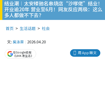
结业潮︱太安楼驰名串烧店“沙嗲佬”结业！
开业逾20年 营业至6月！网友反应两极：这么
多人都做不下去？
首页
生活话题
社会
文:
吳泳霖
2026.04.20
在Google追蹤
用 App 睇文
《UHK 港生活》