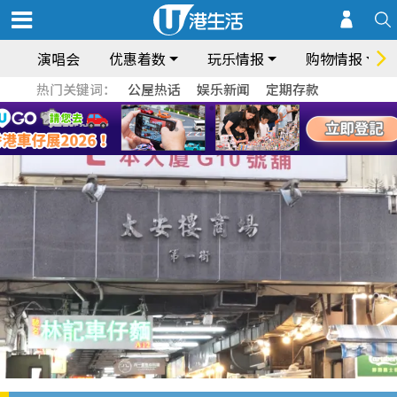
演唱会
优惠着数
玩乐情报
购物情报
热门关键词：
公屋热话
娱乐新闻
定期存款