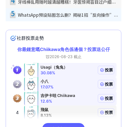
4
牙线棒乱用随时越清越糟糕！牙医惊揭盲目过户细菌恐致蛀牙：这种才是日常真保养
5
WhatsApp预设贴图怎么删？揭秘1招“反向操作”还原简洁界面 附3步实测教程