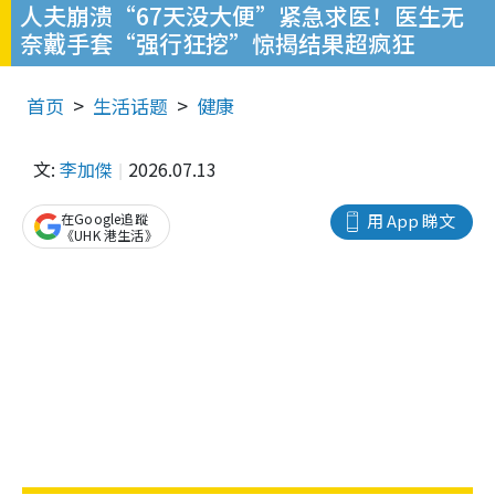
人夫崩溃“67天没大便”紧急求医！医生无
奈戴手套“强行狂挖”惊揭结果超疯狂
首页
生活话题
健康
文:
李加傑
2026.07.13
在Google追蹤
用 App 睇文
《UHK 港生活》