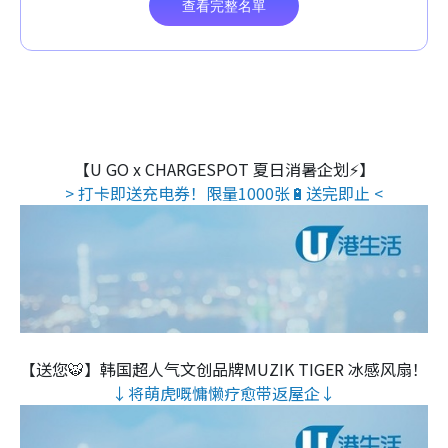
【U GO x CHARGESPOT 夏日消暑企划⚡】
> 打卡即送充电券！限量1000张🔋送完即止 <
【送您🐯】韩国超人气文创品牌MUZIK TIGER 冰感风扇！
↓将萌虎嘅慵懒疗愈带返屋企↓