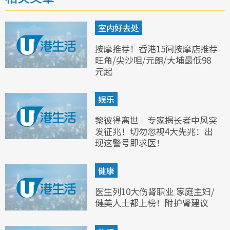
室内好去处
按摩推荐！香港15间按摩店推荐
旺角/尖沙咀/元朗/大埔最低98
元起
娱乐
黎彼得离世｜专家揭长者中风突
发征兆！切勿忽视4大先兆：出
现这警号即求医！
健康
医生列10大伤肾职业 家庭主妇/
健美人士都上榜！附护肾建议