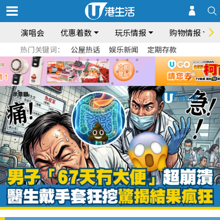
演唱会
优惠着数
玩乐情报
购物情报
热门关键词：
公屋热话
娱乐新闻
定期存款