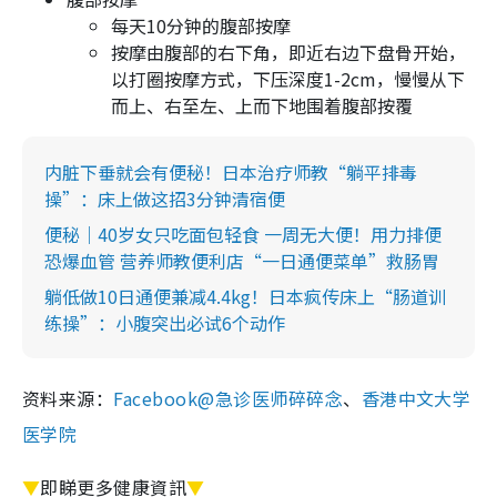
每天10分钟的腹部按摩
按摩由腹部的右下角，即近右边下盘骨开始，
以打圈按摩方式，下压深度1-2cm，慢慢从下
而上、右至左、上而下地围着腹部按覆
内脏下垂就会有便秘！日本治疗师教“躺平排毒
操”：床上做这招3分钟清宿便
便秘｜40岁女只吃面包轻食 一周无大便！用力排便
恐爆血管 营养师教便利店“一日通便菜单”救肠胃
躺低做10日通便兼减4.4kg！日本疯传床上“肠道训
练操”：小腹突出必试6个动作
资料来源：
Facebook@急诊医师碎碎念
、
香港中文大学
医学院
▼
即睇更多健康資訊
▼