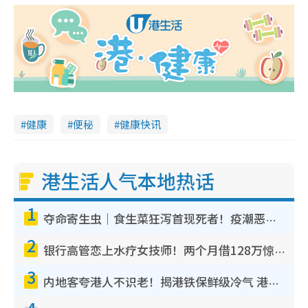
健康
便秘
健康快讯
港生活人气本地热话
1
夺命寄生虫｜食生菜狂泻首现死者！疫潮恶化录1.8万宗病例 揭洗菜3大谬误
2
银行高管恋上水疗女技师！两个月借128万惊觉“沉船”沉落火海 揭背后疑似邪教操控卖淫
3
内地客夸港人不识老！揭港铁保鲜级冷气 港人求放过：别投诉