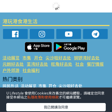
港玩港食港生活
活动展览
市集
开仓
尖沙咀好去处
铜锣湾好去处
元朗好去处
荃湾好去处
旺角好去处
社会
餐厅情报
户外郊游
社会福利
热门类别
网民热话
活动展览
市集
开仓
尖沙咀好去处
铜锣湾好去处
元朗好去处
荃湾好去处
旺角好去处
社会
U Lifestyle 會使用Cookies來改善您的網站體驗，請確定您同意
接受本網站之
私隱政策和使用條款
才可繼續瀏覽。
餐厅情报
户外郊游
热门标签
我已閱讀及同意