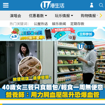
演唱会
优惠着数
玩乐情报
购物情报
热门关键词：
公屋热话
娱乐新闻
定期存款