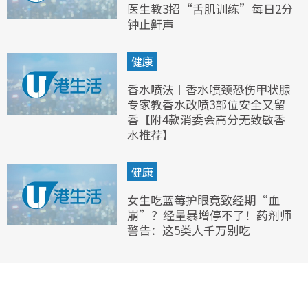
医生教3招“舌肌训练”每日2分
钟止鼾声
健康
香水喷法︱香水喷颈恐伤甲状腺
专家教香水改喷3部位安全又留
香【附4款消委会高分无致敏香
水推荐】
健康
女生吃蓝莓护眼竟致经期“血
崩”？经量暴增停不了！药剂师
警告：这5类人千万别吃