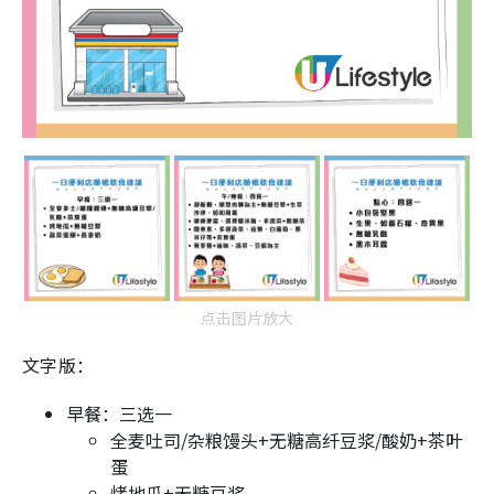
点击图片放大
文字版：
早餐：三选一
全麦吐司/杂粮馒头+无糖高纤豆浆/酸奶+茶叶
蛋
烤地瓜+无糖豆浆