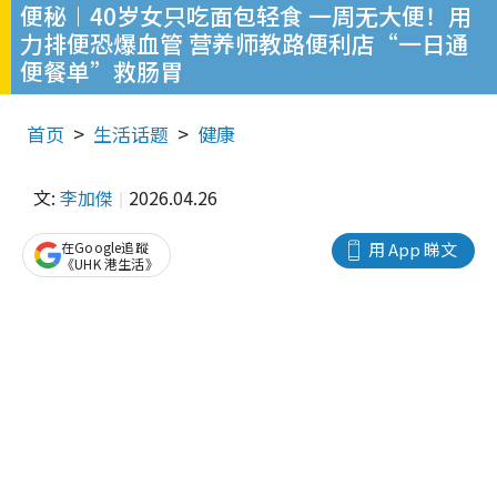
便秘︱40岁女只吃面包轻食 一周无大便！用
力排便恐爆血管 营养师教路便利店“一日通
便餐单”救肠胃
首页
生活话题
健康
文:
李加傑
2026.04.26
在Google追蹤
用 App 睇文
《UHK 港生活》