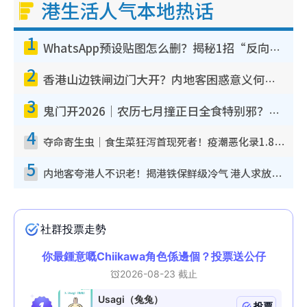
港生活人气本地热话
1
WhatsApp预设贴图怎么删？揭秘1招“反向操作”还原简洁界面 附3步实测教程
2
香港山边铁闸边门大开？内地客困惑意义何在！网友神回复：这种叫法理性防御
3
鬼门开2026｜农历七月撞正日全食特别邪？专家警告切忌做一事！揭4大禁忌+2招保平安
4
夺命寄生虫｜食生菜狂泻首现死者！疫潮恶化录1.8万宗病例 揭洗菜3大谬误
5
内地客夸港人不识老！揭港铁保鲜级冷气 港人求放过：别投诉