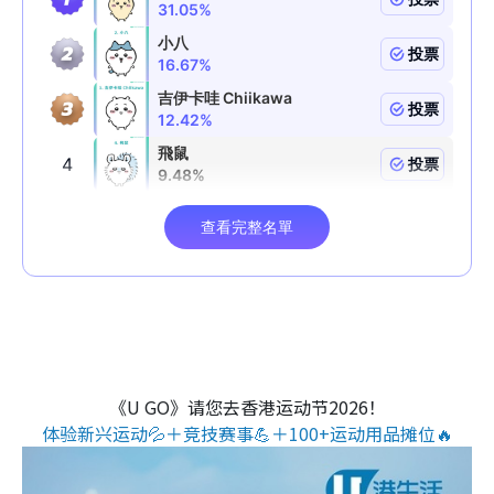
《U GO》请您去香港运动节2026！
体验新兴运动💦＋竞技赛事💪＋100+运动用品摊位🔥