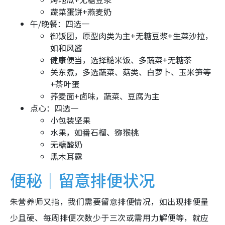
蔬菜蛋饼+燕麦奶
午/晚餐：四选一
御饭团，原型肉类为主+无糖豆浆+生菜沙拉，
如和风酱
健康便当，选择糙米饭、多蔬菜+无糖茶
关东煮，多选蔬菜、菇类、白萝卜、玉米笋等
+茶叶蛋
荞麦面+卤味，蔬菜、豆腐为主
点心：四选一
小包装坚果
水果，如番石榴、猕猴桃
无糖酸奶
黑木耳露
便秘｜留意排便状况
朱营养师又指，我们需要留意排便情况，如出现排便量
少且硬、每周排便次数少于三次或需用力解便等，就应