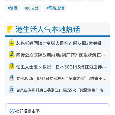
划艇
好去处
网络热话
港生活人气本地热话
1
装修拆铁闸随时变贼人目标？网友揭2大关键用途：装新款等于白装？附新旧铁闸分别
2
网传公立医院改用内地/副厂药？医生拆解正副厂分别，揭4类人换药随时出事
3
怕虫人士夏季救星！日本3COINS爆红驱虫神器$45起 1招“全程免触碰”轻松搞定小强
4
立秋2026｜8月7日立秋进入“多事之秋” 3件事不可做！专家教6招开运 清杂物／钱包纳气接好运
5
台风白海豚料周日袭浙江！经历5次“眼壁置换”极罕见 成登陆内地最长途台风