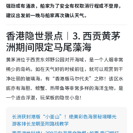
强劲或有涌浪，船家为了安全有权取消行程或不登岸，
建议出发前一晚与船家再次确认天气。
香港隐世景点︱3. 西贡黄茅
洲期间限定马尾藻海
黄茅洲位于西贡东郊野公园对开海域，是一个人烟非常
稀少的岛屿。如在天气好的时候前往，就可以观赏到干
净壮丽的玻璃海，有“香港版马尔代夫”之称！该区水
底亦有海胆、螃蟹、热带鱼等非常多样的海洋生物，是
一个适合浮潜，玩桨板的隐世小岛！
长洲获封港版“小釜山”！绝美彩色海景秘境曝光
游客排长龙朝圣附路线教学
西贡避世秘境！288元包海景自助餐+船票 零门槛打