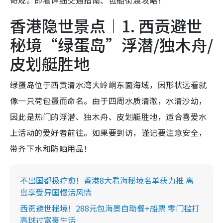
奇观。即看详细交通指南、包船街渡攻略！
香港隐世景点︱1. 西贡避世
秘境“绿蛋岛”浮潜/独木舟/
皮划艇胜地
绿蛋岛位于西贡清水湾大岭峒东面海域，因形状远看就
像一只荷包蛋而命名。由于四周水质清澈，水清沙幼，
因此是热门的浮潜、独木舟、皮划艇胜地，适合喜爱水
上活动的爱好者前往。如果要到访，谨记要注意安全，
带齐下水和防晒用品！
不出国都极疗愈！香港8大看海秘境名单获力推 离
岛享受异国慢活风情
西贡避世秘境！288元包海景自助餐+船票 零门槛打
高球过富豪生活