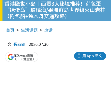
香港隐世小岛︱西贡3大秘境推荐！荷包蛋
“绿蛋岛”玻璃海/果洲群岛世界级火山岩柱
（附包船+独木舟交通攻略）
首页
生活话题
热话
文:
張詩朗
2026.07.30
在Google追蹤
用 App 睇文
《UHK 港生活》