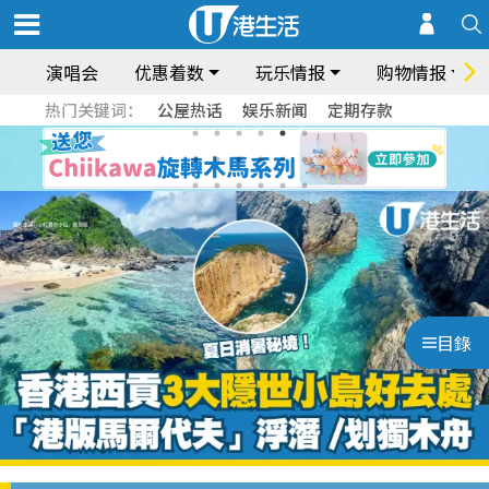
演唱会
优惠着数
玩乐情报
购物情报
热门关键词：
公屋热话
娱乐新闻
定期存款
目錄