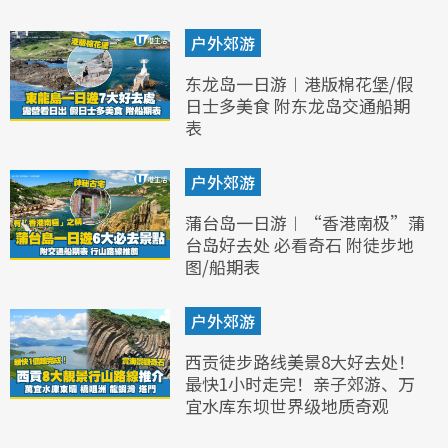
户外郊游
东龙岛一日游︱港版棉花堡/假
日士多美食 附东龙岛交通船期
表
户外郊游
蒲台岛一日游︱“香港南极”蒲
台岛好去处 必看奇石 附徒步地
图/船期表
户外郊游
西贡徒步路线美景8大好去处！
最快1小时走完！亲子郊游、万
宜水库东坝世界级地质奇观