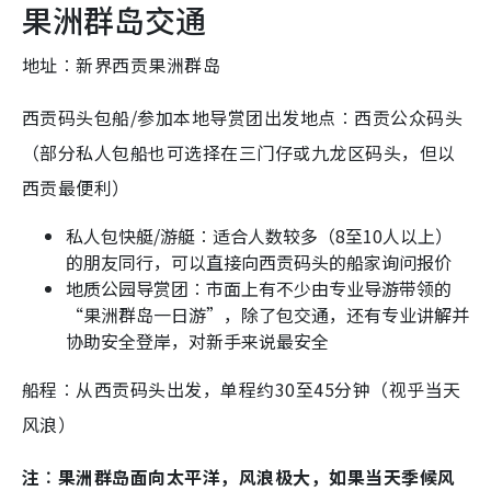
果洲群岛交通
地址︰新界西贡果洲群岛
西贡码头包船/参加本地导赏团出发地点︰西贡公众码头
（部分私人包船也可选择在三门仔或九龙区码头，但以
西贡最便利）
私人包快艇/游艇︰适合人数较多（8至10人以上）
的朋友同行，可以直接向西贡码头的船家询问报价
地质公园导赏团︰市面上有不少由专业导游带领的
“果洲群岛一日游”，除了包交通，还有专业讲解并
协助安全登岸，对新手来说最安全
船程︰从西贡码头出发，单程约30至45分钟（视乎当天
风浪）
注︰果洲群岛面向太平洋，风浪极大，如果当天季候风