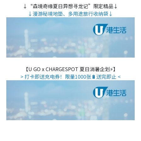
↓“森境奇缘夏日异想寻龙记”限定精品↓
↓漫游秘境地垫、多用途旅行收纳袋↓
【U GO x CHARGESPOT 夏日消暑企划⚡】
> 打卡即送充电券！限量1000张🔋送完即止 <