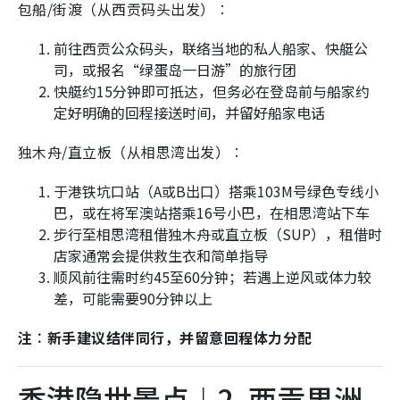
包船/街渡（从西贡码头出发）︰
前往西贡公众码头，联络当地的私人船家、快艇公
司，或报名“绿蛋岛一日游”的旅行团
快艇约15分钟即可抵达，但务必在登岛前与船家约
定好明确的回程接送时间，并留好船家电话
独木舟/直立板（从相思湾出发）︰
于港铁坑口站（A或B出口）搭乘103M号绿色专线小
巴，或在将军澳站搭乘16号小巴，在相思湾站下车
步行至相思湾租借独木舟或直立板（SUP），租借时
店家通常会提供救生衣和简单指导
顺风前往需时约45至60分钟；若遇上逆风或体力较
差，可能需要90分钟以上
注︰新手建议结伴同行，并留意回程体力分配
香港隐世景点︱2. 西贡果洲