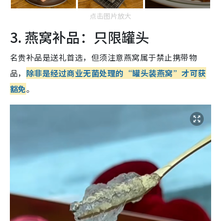
点击图片放大
3. 燕窝补品：只限罐头
名贵补品是送礼首选，但须注意燕窝属于禁止携带物
品，
除非是经过商业无菌处理的“罐头装燕窝”才可获
豁免
。