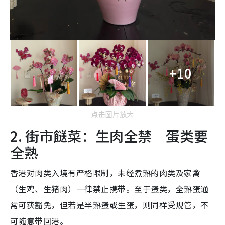
+10
点击图片放大
2. 街市餸菜：生肉全禁 蛋类要
全熟
香港对肉类入境有严格限制，未经煮熟的肉类及家禽
（生鸡、生猪肉）一律禁止携带。至于蛋类，全熟蛋通
常可获豁免，但若是半熟蛋或生蛋，则同样受规管，不
可随意带回港。