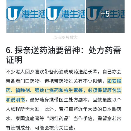
+5
点击图片放大
6. 探亲送药油要留神：处方药需
证明
不少港人回乡喜欢带备药油或成药送给长辈，自己亦会
带备看门口药物。但携带药物过关有不少限制，
如安眠
药、镇静剂、强效止痛药和抗生素等，必须保留原包装
和说明书
，最好随身携带医生处方副本，且数量应以个
人旅程所需为准。此外，若打算将近年大热的日本眼药
水、泰国痠痛膏等“网红药品”当作手信，需留意若含
有管制成分，可能会被海关拦截。