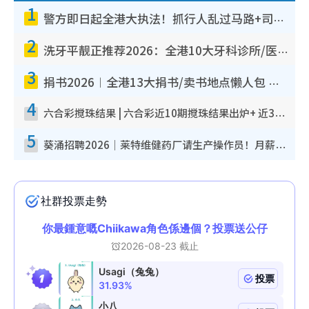
1
警方即日起全港大执法！抓行人乱过马路+司机不专注驾驶！乱过马路罚$2000
2
洗牙平靓正推荐2026：全港10大牙科诊所/医院懒人包，夜诊至8点/镇静洁牙/医疗券适用
3
捐书2026︱全港13大捐书/卖书地点懒人包 二手课本最高$150＋旧书换免费咖啡/戏票
4
六合彩搅珠结果 | 六合彩近10期搅珠结果出炉+ 近30期最旺热门中奖号码
5
葵涌招聘2026｜莱特维健药厂请生产操作员！月薪高达$1.7万 冷气厂房/五天工作/保障双粮