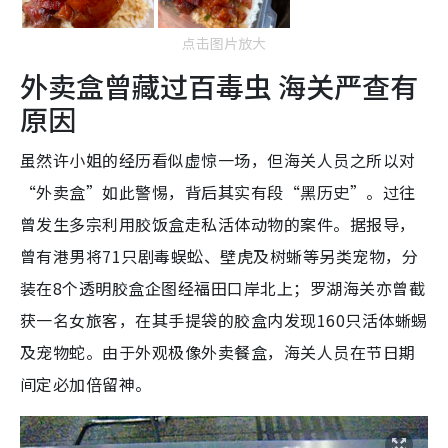
点击图片放大
外卖盒曾藏过百毒虫 海关严查有
原因
虽然许小姐的经历看似虚惊一场，但海关人员之所以对
“外卖盒”如此警惕，背后其实有段“黑历史”。过往
曾发生多宗利用胶饭盒走私活体动物的案件。据报导，
曾有港男将71只剧毒蜈蚣、壁虎及树蜥等另类宠物，分
装在8个透明胶盒企图经福田口岸北上；罗湖海关亦曾截
获一名女旅客，在其手提袋的胶盒内发现160只活体蜥蜴
及宠物蛇。由于外观极像外卖餐盒，海关人员在节日期
间定必加倍留神。