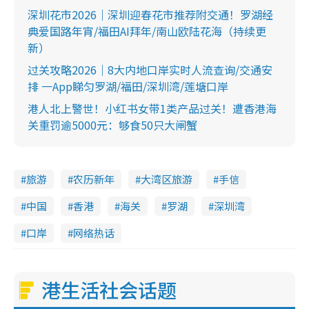
深圳花市2026｜深圳迎春花市推荐附交通！罗湖经
典爱国路年宵/福田AI拜年/南山欧陆花海（持续更
新）
过关攻略2026｜8大内地口岸实时人流查询/交通安
排 一App睇匀罗湖/福田/深圳湾/莲塘口岸
港人北上警世！小红书女带1类产品过关！遭香港海
关重罚逾5000元：够食50只大闸蟹
旅游
农历新年
大湾区旅游
手信
中国
香港
海关
罗湖
深圳湾
口岸
网络热话
港生活社会话题