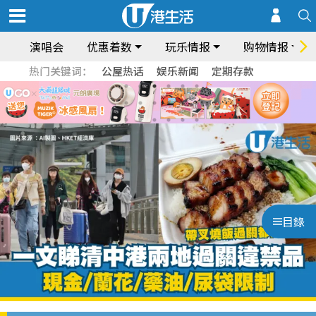
演唱会
优惠着数
玩乐情报
购物情报
热门关键词：
公屋热话
娱乐新闻
定期存款
目錄