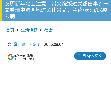
农历新年北上注意︱带叉烧饭过关都出事？一
文看清中港两地过关违禁品：兰花/药油/尿袋
限制
首页
生活话题
社会
文:
黛西醬
,
王煥雯
2026.08.04
在Google追蹤
用 App 睇文
《UHK 港生活》