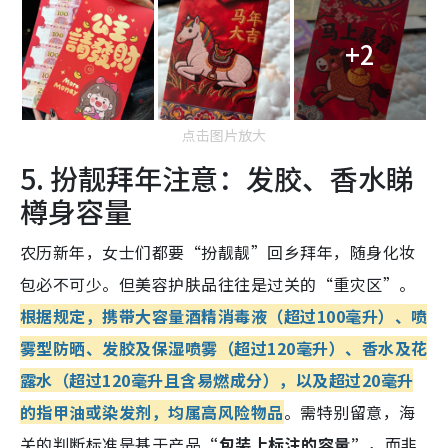
+2
点击图片放大
5. 扮靓拜年注意：发胶、香水睇
樽身容量
农历新年，女士们都要“扮靓靓”回乡拜年，随身化妆
包必不可少。但美容护肤品往往是过关的“重灾区”。
根据规定，携带大容量酒精消毒液（超过100毫升）、喷
雾型防晒、发胶及保湿喷雾（超过120毫升）、香水及花
露水（超过120毫升且含易燃成分），以及超过20毫升
的指甲油或染发剂，均属高风险物品
。需特别留意，海
关的判断标准是基于产品
“包装上标注的容量”
，而非