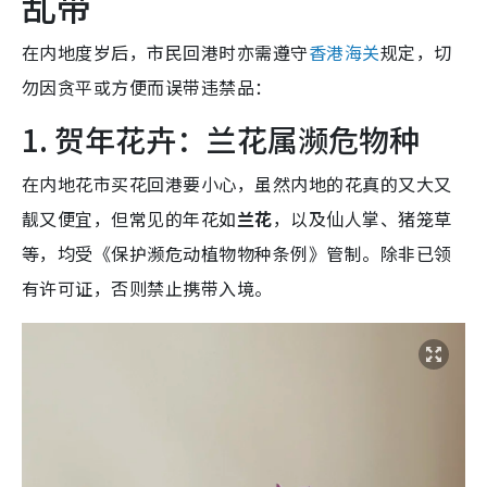
乱带
在内地度岁后，市民回港时亦需遵守
香港海关
规定，切
勿因贪平或方便而误带违禁品：
1. 贺年花卉：兰花属濒危物种
在内地花市买花回港要小心，虽然内地的花真的又大又
靓又便宜，但常见的年花如
兰花
，以及仙人掌、猪笼草
等，均受《保护濒危动植物物种条例》管制。除非已领
有许可证，否则禁止携带入境。