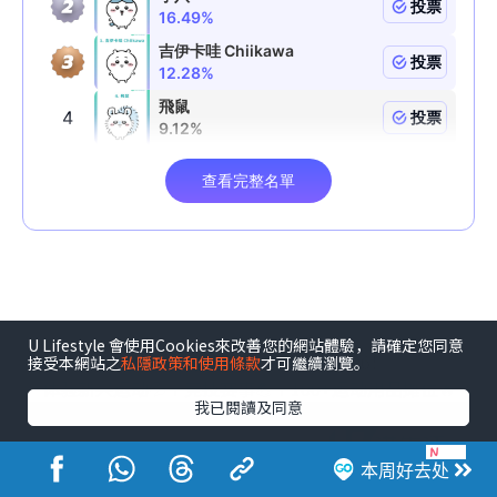
U Lifestyle 會使用Cookies來改善您的網站體驗，請確定您同意
《U GO》请您去香港运动节2026！
接受本網站之
私隱政策和使用條款
才可繼續瀏覽。
体验新兴运动💦＋竞技赛事💪＋100+运动用品摊位🔥
我已閱讀及同意
本周好去处