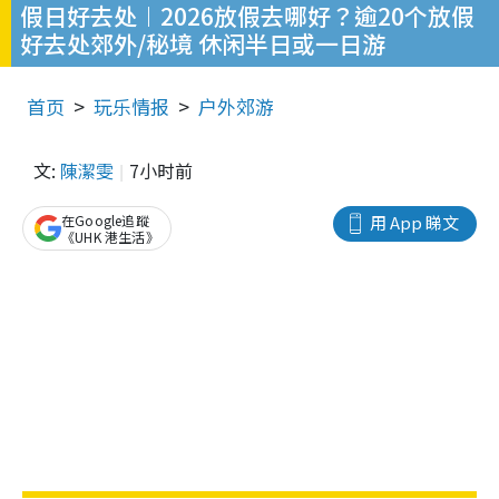
假日好去处︱2026放假去哪好？逾20个放假
好去处郊外/秘境 休闲半日或一日游
首页
玩乐情报
户外郊游
文:
陳潔雯
7小时前
在Google追蹤
用 App 睇文
《UHK 港生活》