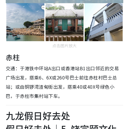
点击图片放大
赤柱
交通：于港铁中环站A出口或香港站B1出口邻近的交易
广场出发，搭乘6、6X或260号巴士前往赤柱村巴士总
站；或由铜锣湾渣甸街出发，搭乘40或40X号绿色小
巴，于赤柱市集村站下车。
九龙假日好去处
假日好去处｜5. 饶宗颐文化