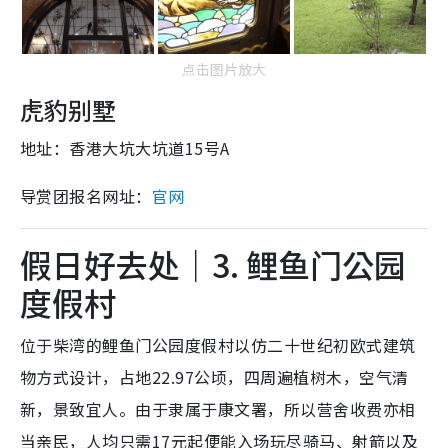
点击图片放大
虎豹别墅
地址：香港大坑大坑道15号A
导赏团报名网址：
官网
假日好去处｜3. 鲤鱼门公园
度假村
位于柴湾的鲤鱼门公园度假村以仿二十世纪初欧式建筑
物方式设计，占地22.97公顷，四周遍植树木，空气清
新，景致宜人。由于隶属于康文署，所以营舍收费亦相
当亲民，人均只需17元起便能入场玩尽骑马、射箭以及