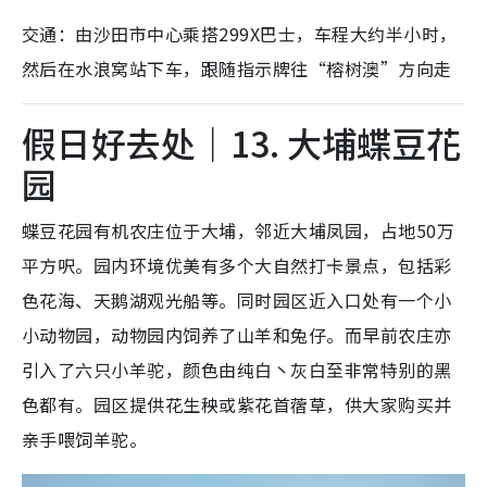
交通：由沙田市中心乘搭299X巴士，车程大约半小时，
然后在水浪窝站下车，跟随指示牌往“榕树澳”方向走
假日好去处｜13. 大埔蝶豆花
园
蝶豆花园有机农庄位于大埔，邻近大埔凤园，占地50万
平方呎。园内环境优美有多个大自然打卡景点，包括彩
色花海、天鹅湖观光船等。同时园区近入口处有一个小
小动物园，动物园内饲养了山羊和兔仔。而早前农庄亦
引入了六只小羊驼，颜色由纯白丶灰白至非常特别的黑
色都有。园区提供花生秧或紫花首蓿草，供大家购买并
亲手喂饲羊驼。