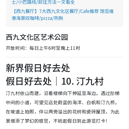
士/小巴路线/前往方法一文看全
【西九餐厅】7大西九文化区餐厅/Cafe推荐 饱览维
港海景叹咖啡/pizza/热狗
西九文化区艺术公园
开放时间：每日上午6时至晚上11时
新界假日好去处
假日好去处｜10. 汀九村
汀九村依山而建，沿着楼梯向下伸延至海边。透过阶梯
中间的小道，可望见远处蔚蓝的海洋、白帆和汀九桥。
在坡道上拍照，伴以两旁溢出的花树和瓷砖屋顶，为此
景增添了梦幻的感觉，不妨趁假日到此游览打卡！