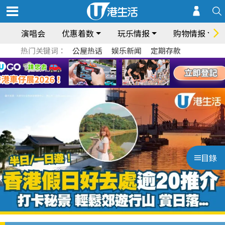
演唱会
优惠着数
玩乐情报
购物情报
热门关键词：
公屋热话
娱乐新闻
定期存款
目錄