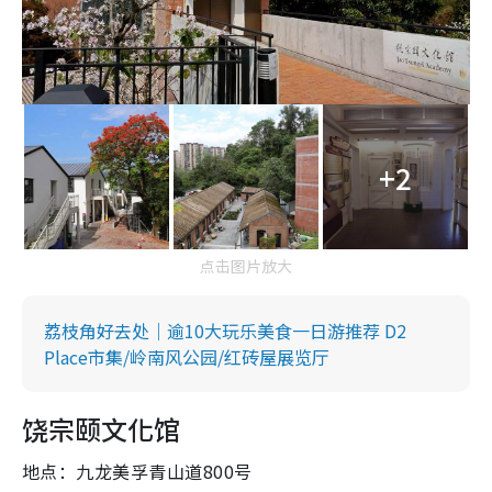
+2
点击图片放大
荔枝角好去处｜逾10大玩乐美食一日游推荐 D2
Place市集/岭南风公园/红砖屋展览厅
饶宗颐文化馆
地点：九龙美孚青山道800号