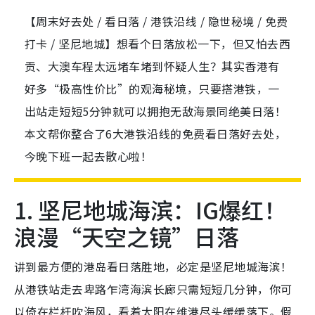
【周末好去处 / 看日落 / 港铁沿线 / 隐世秘境 / 免费
打卡 / 坚尼地城】想看个日落放松一下，但又怕去西
贡、大澳车程太远堵车堵到怀疑人生？其实香港有
好多“极高性价比”的观海秘境，只要搭港铁，一
出站走短短5分钟就可以拥抱无敌海景同绝美日落！
本文帮你整合了6大港铁沿线的免费看日落好去处，
今晚下班一起去散心啦！
1. 坚尼地城海滨：IG爆红！
浪漫“天空之镜”日落
讲到最方便的港岛看日落胜地，必定是坚尼地城海滨！
从港铁站走去卑路乍湾海滨长廊只需短短几分钟，你可
以倚在栏杆吹海风，看着太阳在维港尽头缓缓落下。假