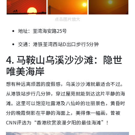
点击图片放大
地址：荃湾海安路25号
交通：港铁荃湾西站D出口步行5分钟
4. 马鞍山乌溪沙沙滩：隐世
唯美海岸
想有种远离烦嚣的度假感，乌溪沙沙滩就最适合不过。
从港铁站步行几分钟，穿过屋苑就能到达这片平静的海
滩。这里可以饱览吐露港及八仙岭的壮丽景色，黄昏时
分的晚霞倒影在平静的海面上，美得像一幅画，曾被
CNN评选为“香港欣赏浪漫夕阳的最佳海滩”！