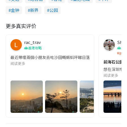
金钟
新界
公园
更多真实评价
rac_trav
Sha
香港攻略
深
前海
最近帶埋兩個小朋友去咗沙田嘅蝌蚪坪睇日落，真係一個超級隱世又超c
前海石公園：
阅读更多
想在深圳市區看
阅读更多