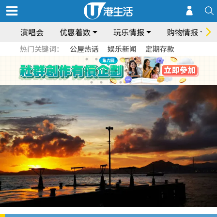
演唱会
优惠着数
玩乐情报
购物情报
热门关键词：
公屋热话
娱乐新闻
定期存款