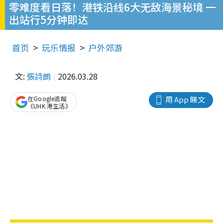
零难度看日落！港铁沿线6大无敌海景秘境 一
出站行5分钟即达
首页
玩乐情报
户外郊游
文:
張詩朗
2026.03.28
在Google追蹤
用 App 睇文
《UHK 港生活》