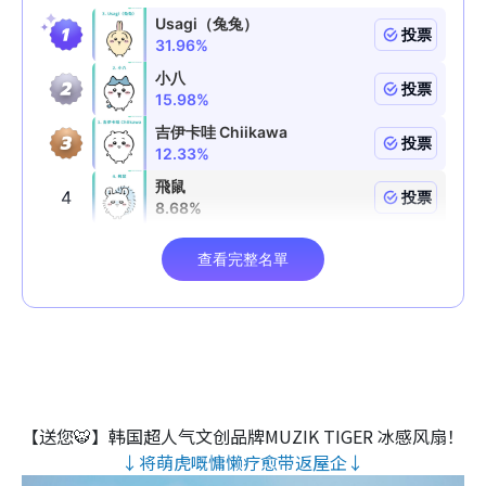
【送您🐯】韩国超人气文创品牌MUZIK TIGER 冰感风扇！
↓将萌虎嘅慵懒疗愈带返屋企↓