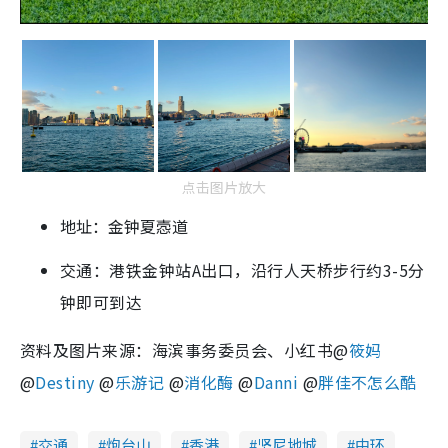
点击图片放大
地址：金钟夏悫道
交通：港铁金钟站A出口，沿行人天桥步行约3-5分
钟即可到达
资料及图片来源：海滨事务委员会、小红书@
筱妈
@
Destiny
@
乐游记
@
消化酶
@
Danni
@
胖佳不怎么酷
交通
炮台山
香港
坚尼地城
中环