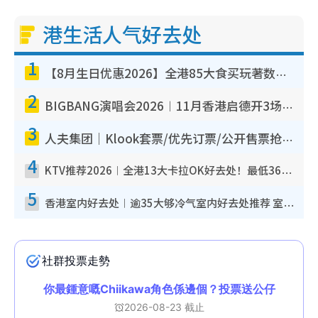
港生活人气好去处
1
【8月生日优惠2026】全港85大食买玩著数攻略 自助餐/火锅放题同行免费＋诚品/DONKI送现金券
2
BIGBANG演唱会2026︱11月香港启德开3场！实名制VIP申请、优先购票攻略
3
人夫集团｜Klook套票/优先订票/公开售票抢票攻略！附票价.购票连结.场地座位表
4
KTV推荐2026︱全港13大卡拉OK好去处！最低36元起 日语歌都有！(附地址+收费详情)
5
香港室内好去处︱逾35大够冷气室内好去处推荐 室内活动免费避雨无惧下雨