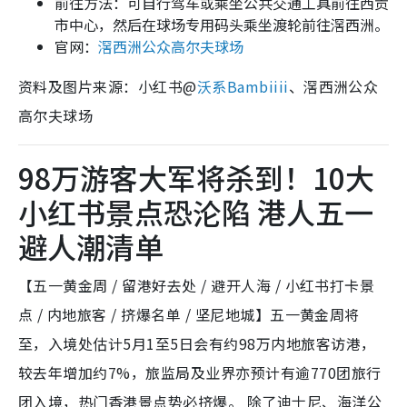
前往方法：可自行驾车或乘坐公共交通工具前往西贡
市中心，然后在球场专用码头乘坐渡轮前往滘西洲。
官网：
滘西洲公众高尔夫球场
资料及图片来源：小红书@
沃系Bambiiii
、滘西洲公众
高尔夫球场
98万游客大军将杀到！10大
小红书景点恐沦陷 港人五一
避人潮清单
【五一黄金周 / 留港好去处 / 避开人海 / 小红书打卡景
点 / 内地旅客 / 挤爆名单 / 坚尼地城】五一黄金周将
至，入境处估计5月1至5日会有约98万内地旅客访港，
较去年增加约7%，旅监局及业界亦预计有逾770团旅行
团入境，热门香港景点势必挤爆。 除了迪士尼、海洋公