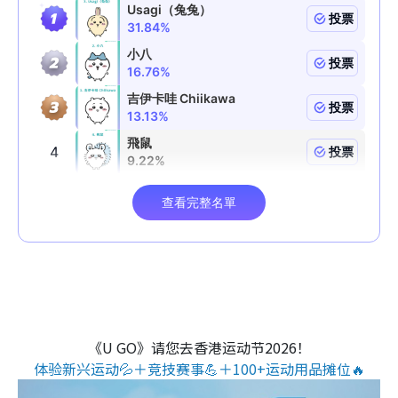
《U GO》请您去香港运动节2026！
体验新兴运动💦＋竞技赛事💪＋100+运动用品摊位🔥