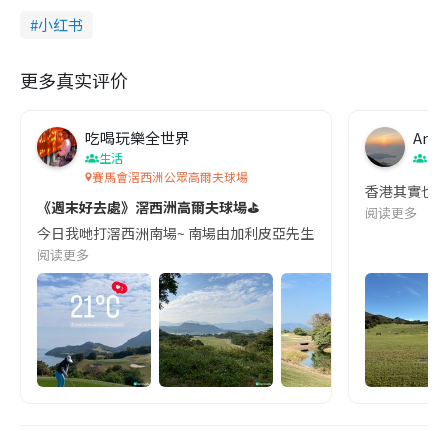
小红书
更多真实评价
吃喝玩樂全世界
Anth
生活
香
賽馬會滘西洲公眾高爾夫球場
香港其實也有
《週末好去處》滘西洲高爾夫球場⛳️
阅读更多
今日我哋打滘西洲南場~ 南場由加利皮亞先生設計,完美地混合了內陸和
阅读更多