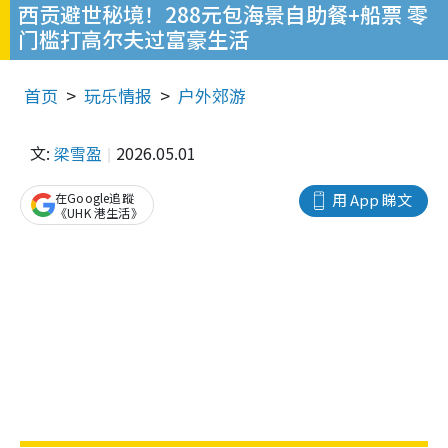
西贡避世秘境！288元包海景自助餐+船票 零
门槛打高尔夫过富豪生活
首页
玩乐情报
户外郊游
文:
梁雪盈
2026.05.01
在Google追蹤
用 App 睇文
《UHK 港生活》