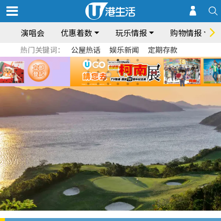
演唱会
优惠着数
玩乐情报
购物情报
热门关键词：
公屋热话
娱乐新闻
定期存款