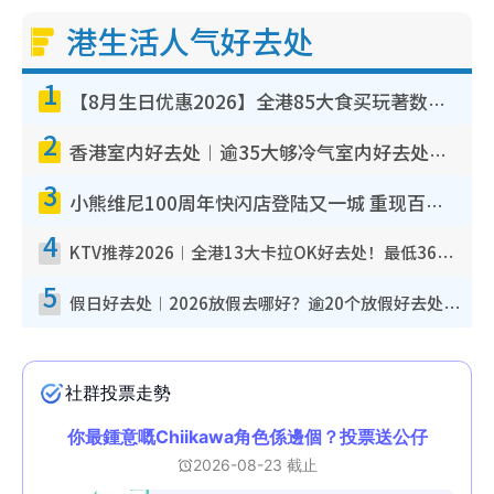
港生活人气好去处
1
【8月生日优惠2026】全港85大食买玩著数攻略 自助餐/火锅放题同行免费＋诚品/DONKI送现金券
2
香港室内好去处︱逾35大够冷气室内好去处推荐 室内活动免费避雨无惧下雨
3
小熊维尼100周年快闪店登陆又一城 重现百亩森林经典场景／独家限定盲盒登场／专属DIY香水
4
KTV推荐2026︱全港13大卡拉OK好去处！最低36元起 日语歌都有！(附地址+收费详情)
5
假日好去处︱2026放假去哪好？逾20个放假好去处郊外/秘境 休闲半日或一日游