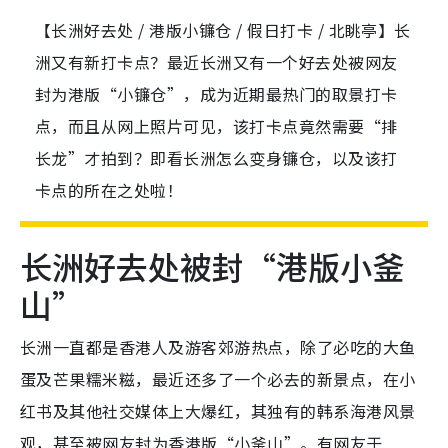
【长洲好去处 / 港版小镰仓 / 假日打卡 / 北眺亭】长
洲又有新打卡点？最近长洲又有一个好去处被网友
封为港版“小镰仓”，成为近期最热门的取景打卡
点，而且从网上照片可见，该打卡点竟然需要“排
长龙”才拍到？即看长洲怎么变身镰仓，以及该打
卡点的所在之处啦！
长洲好去处被封“港版小釜
山”
长洲一直都是香港人及游客郊游热点，除了必吃的大鱼
蛋及芒果糯米糍，最近还多了一个必去的新景点，在小
红书及其他社交媒体上大爆红，其独有的韩系海港风景
观，甚至被网友封为香港版“小釜山”。有网友于