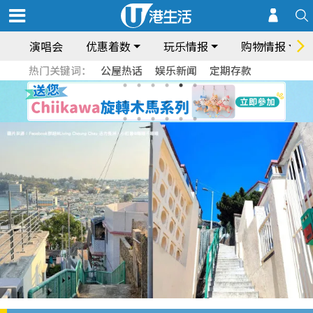
演唱会
优惠着数
玩乐情报
购物情报
热门关键词：
公屋热话
娱乐新闻
定期存款