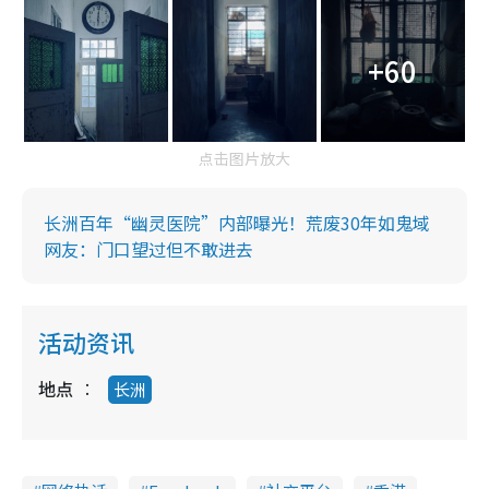
+60
点击图片放大
长洲百年“幽灵医院”内部曝光！荒废30年如鬼域
网友：门口望过但不敢进去
活动资讯
地点
长洲