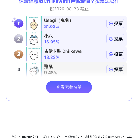
【新会员限定】《U GO》请你睇👹《蜡笔小新剧场版：千