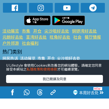
活动展览
市集
开仓
尖沙咀好去处
铜锣湾好去处
元朗好去处
荃湾好去处
旺角好去处
社会
餐厅情报
户外郊游
社会福利
热门类别
网民热话
活动展览
市集
开仓
尖沙咀好去处
铜锣湾好去处
元朗好去处
荃湾好去处
旺角好去处
社会
U Lifestyle 會使用Cookies來改善您的網站體驗，請確定您同意
接受本網站之
私隱政策和使用條款
才可繼續瀏覽。
餐厅情报
户外郊游
热门标签
我已閱讀及同意
#UGO揾好去处
#人气活动推介
#美食社群热话
#亲子玩乐好去处
#ULifestyle应用程式
#限时抢
本周好去处
#UJetso礼物放送
#ULifestyle商户中心
#著数
#网络热话
香港经济日报版权所有©2026