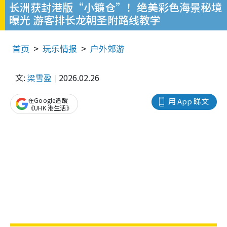
长洲获封港版“小镰仓”！绝美彩色海景秘境
曝光 游客排长龙朝圣附路线教学
首页
玩乐情报
户外郊游
文:
梁雪盈
2026.02.26
在Google追蹤
用 App 睇文
《UHK 港生活》