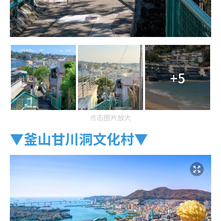
+5
点击图片放大
▼
釜山甘川洞文化村
▼