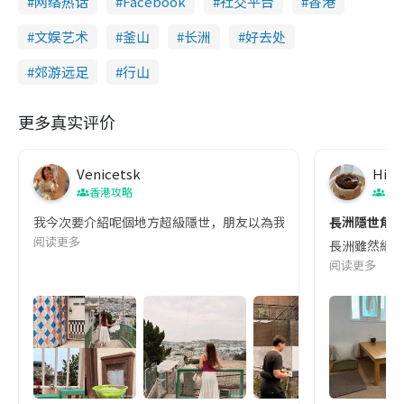
网络热话
Facebook
社交平台
香港
文娱艺术
釜山
长洲
好去处
郊游远足
行山
更多真实评价
Venicetsk
Hin0
香港攻略
香
我今次要介紹呢個地方超級隱世，朋友以為我去咗釜山，又以為我去咗
長洲隱世角落☕
阅读更多
長洲雖然細細
阅读更多