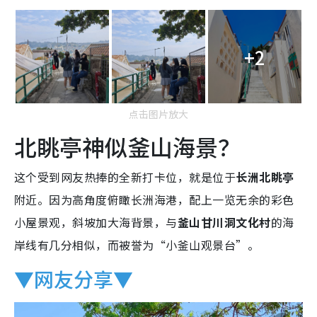
+2
点击图片放大
北眺亭神似釜山海景？
这个受到网友热捧的全新打卡位，就是位于
长洲北眺亭
附近。因为高角度俯瞰长洲海港，配上一览无余的彩色
小屋景观，斜坡加大海背景，与
釜山甘川洞文化村
的海
岸线有几分相似，而被誉为“小釜山观景台”。
▼网友分享▼