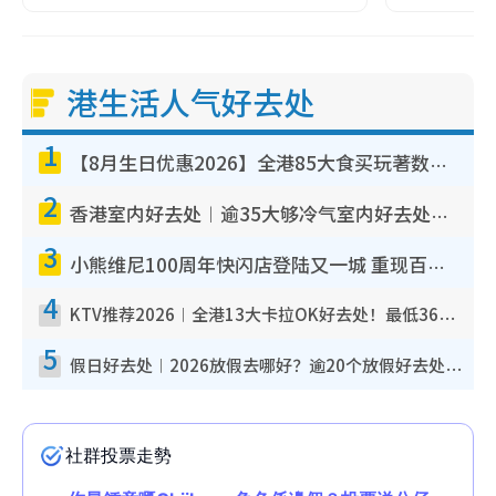
港生活人气好去处
1
【8月生日优惠2026】全港85大食买玩著数攻略 自助餐/火锅放题同行免费＋诚品/DONKI送现金券
2
香港室内好去处︱逾35大够冷气室内好去处推荐 室内活动免费避雨无惧下雨
3
小熊维尼100周年快闪店登陆又一城 重现百亩森林经典场景／独家限定盲盒登场／专属DIY香水
4
KTV推荐2026︱全港13大卡拉OK好去处！最低36元起 日语歌都有！(附地址+收费详情)
5
假日好去处︱2026放假去哪好？逾20个放假好去处郊外/秘境 休闲半日或一日游