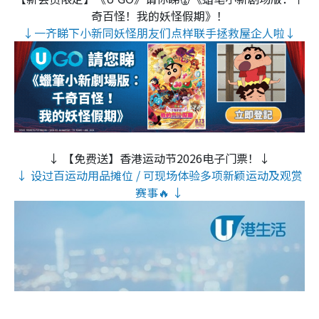
奇百怪！我的妖怪假期》！
↓一齐睇下小新同妖怪朋友们点样联手拯救屋企人啦↓
↓ 【免费送】香港运动节2026电子门票！↓
↓ 设过百运动用品摊位 / 可现场体验多项新颖运动及观赏
赛事🔥 ↓