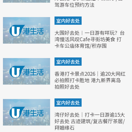
驾游车位预约方法
室内好去处
大围好去处︱一日游有咩玩？台
湾慢活风叹Cafe寻街坊美食 打
卡车公庙体育馆/积存围
室内好去处
香港打卡景点2026｜逾20大网红
必拍照打卡胜地 港九新界离岛
拍照好去处
室内好去处
湾仔好去处｜打卡一日游逾15大
好去处 古迹建筑/复古餐厅茶居/
拜姻缘石