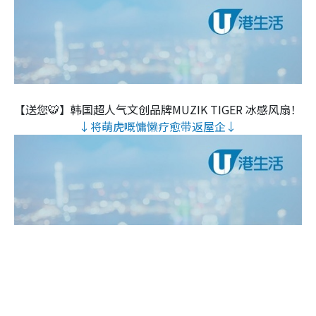
【送您🐯】韩国超人气文创品牌MUZIK TIGER 冰感风扇！
↓将萌虎嘅慵懒疗愈带返屋企↓