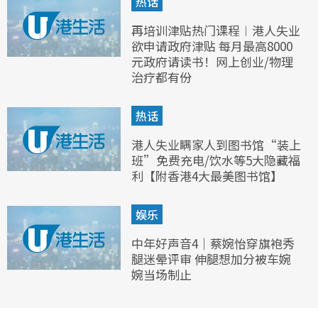
热话
再培训津贴热门课程︱港人失业
欲申请政府津贴 每月最高8000
元政府请读书！网上创业/物理
治疗都有份
热话
港人失业瞒家人到图书馆“装上
班”免费充电/饮水等5大隐藏福
利【附香港4大最美图书馆】
娱乐
中年好声音4｜蔡婉怡穿旗袍秀
腿迷晕评审 伸腿想加分被车婉
婉当场制止