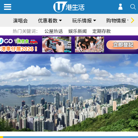
演唱会
优惠着数
玩乐情报
购物情报
热门关键词：
公屋热话
娱乐新闻
定期存款