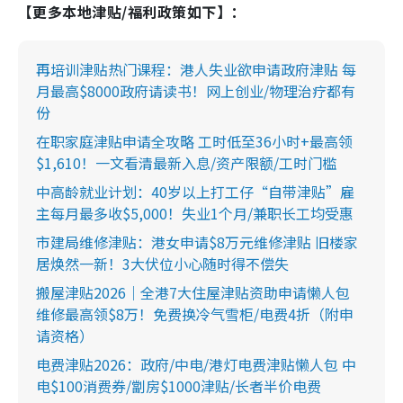
【更多本地津贴/福利政策如下】：
再培训津贴热门课程：港人失业欲申请政府津贴 每
月最高$8000政府请读书！网上创业/物理治疗都有
份
在职家庭津贴申请全攻略 工时低至36小时+最高领
$1,610！一文看清最新入息/资产限额/工时门槛
中高龄就业计划：40岁以上打工仔“自带津贴”雇
主每月最多收$5,000！失业1个月/兼职长工均受惠
市建局维修津贴：港女申请$8万元维修津贴 旧楼家
居焕然一新！3大伏位小心随时得不偿失
搬屋津贴2026｜全港7大住屋津贴资助申请懒人包
维修最高领$8万！免费换冷气雪柜/电费4折（附申
请资格）
电费津贴2026：政府/中电/港灯电费津贴懒人包 中
电$100消费券/劏房$1000津贴/长者半价电费