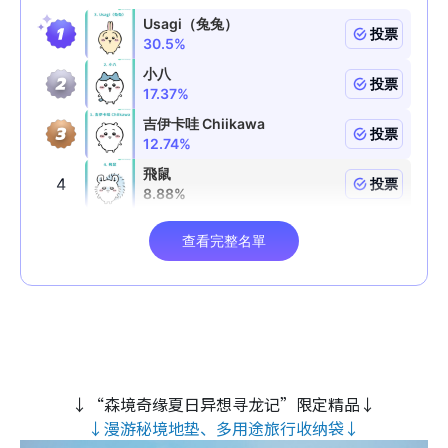
↓“森境奇缘夏日异想寻龙记”限定精品↓
↓漫游秘境地垫、多用途旅行收纳袋↓