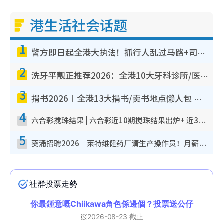
港生活社会话题
1
警方即日起全港大执法！抓行人乱过马路+司机不专注驾驶！乱过马路罚$2000
2
洗牙平靓正推荐2026：全港10大牙科诊所/医院懒人包，夜诊至8点/镇静洁牙/医疗券适用
3
捐书2026︱全港13大捐书/卖书地点懒人包 二手课本最高$150＋旧书换免费咖啡/戏票
4
六合彩搅珠结果 | 六合彩近10期搅珠结果出炉+ 近30期最旺热门中奖号码
5
葵涌招聘2026｜莱特维健药厂请生产操作员！月薪高达$1.7万 冷气厂房/五天工作/保障双粮