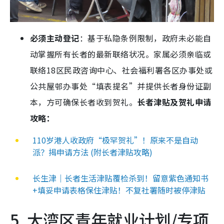
必须主动登记
：基于私隐条例限制，政府未必能自
动掌握所有长者的最新联络状况。家属必须亲临或
联络18区民政咨询中心、社会福利署各区办事处或
公共屋邨办事处“填表提名”并提供长者身份证副
本，方可确保长者收到贺礼。
长者津贴及贺礼申请
攻略：
110岁港人收政府“极罕贺礼”！原来不是自动
派？揭申请方法 (附长者津贴攻略)
长生津｜长者生活津贴覆检杀到！留意紫色通知书
+填妥申请表格保住津贴！不复社署随时被停津贴
5. 大湾区青年就业计划/专项