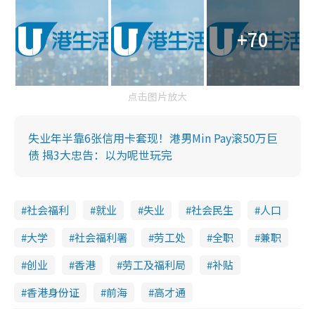
+70
点击图片放大
失业年半靠6张信用卡套现！港男Min Pay滚50万巨
债 揭3大忠告：以为呢世玩完
社会福利
就业
失业
社会民生
人口
大学
社会福利署
劳工处
全职
兼职
创业
香港
劳工及福利局
补贴
香港身份证
前海
高才通