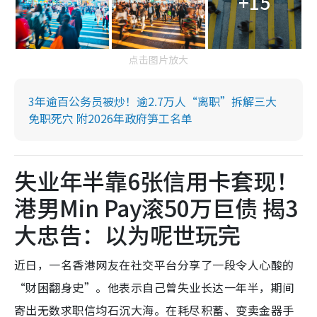
+15
点击图片放大
3年逾百公务员被炒！逾2.7万人“离职”拆解三大
免职死穴 附2026年政府笋工名单
失业年半靠6张信用卡套现！
港男Min Pay滚50万巨债 揭3
大忠告：以为呢世玩完
近日，一名香港网友在社交平台分享了一段令人心酸的
“财困翻身史”。他表示自己曾失业长达一年半，期间
寄出无数求职信均石沉大海。在耗尽积蓄、变卖金器手