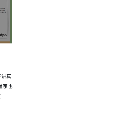
不讲真
程序也
点