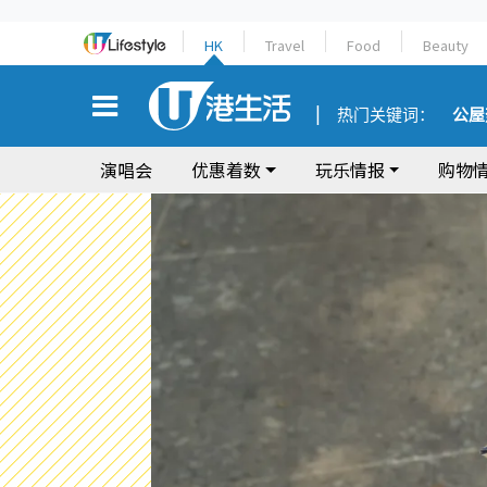
HK
Travel
Food
Beauty
热门关键词：
公屋
演唱会
优惠着数
玩乐情报
购物