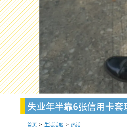
失业年半靠6张信用卡套现
首页
生活话题
热话