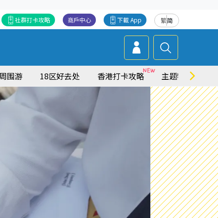
社群打卡攻略
商戶中心
下載 App
繁
简
周围游
18区好去处
香港打卡攻略
主题特集