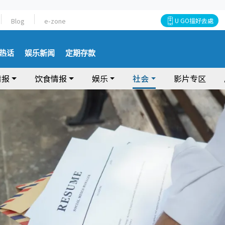
Blog
e-zone
U GO搵好去處
热话
娱乐新闻
定期存款
情报
饮食情报
娱乐
社会
影片专区