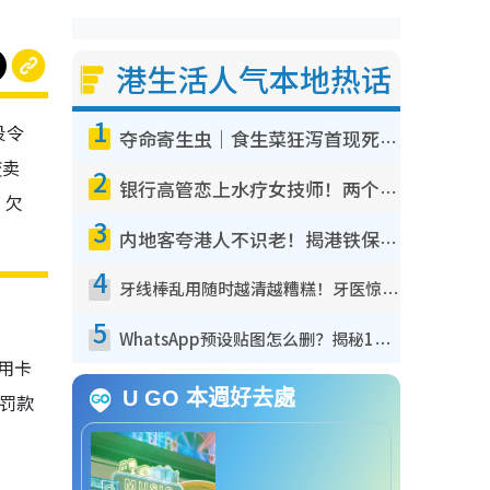
港生活人气本地热话
1
段令
夺命寄生虫｜食生菜狂泻首现死者！疫潮恶化录1.8万宗病例 揭洗菜3大谬误
变卖
2
银行高管恋上水疗女技师！两个月借128万惊觉“沉船”沉落火海 揭背后疑似邪教操控卖淫
，欠
3
内地客夸港人不识老！揭港铁保鲜级冷气 港人求放过：别投诉
4
牙线棒乱用随时越清越糟糕！牙医惊揭盲目过户细菌恐致蛀牙：这种才是日常真保养
5
WhatsApp预设贴图怎么删？揭秘1招“反向操作”还原简洁界面 附3步实测教程
用卡
U GO 本週好去處
交罚款