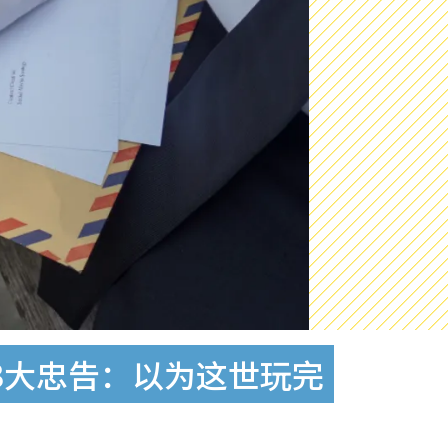
揭3大忠告：以为这世玩完