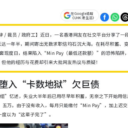
在Google追蹤
《UHK 港生活》
组 / 裸辞 / 裁员 / 政府工】近日，一名香港网友在社交平台分享了一
长达一年半，期间寄出无数求职信均石沉大海。在耗尽积蓄、
现度日，结果陷入“Min Pay（最低还款额）”的恐怖陷阱
，但他的经历与花费却引来大批网友热议与质疑！
堕入“卡数地狱”欠巨债
关注组”忆述，失业大半年后已用尽早年积蓄，无奈之下开始用信
、五万。由于没有收入，每月只能缴付“Min Pay”，加上迟
一度以为“这辈子完了”。