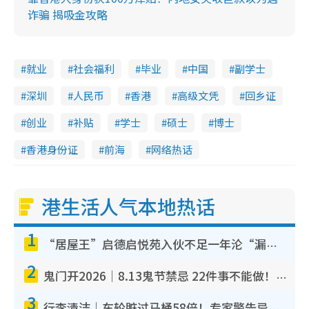
诈骗 揭吸金攻略
就业
社会福利
毕业
中国
副学士
深圳
人民币
香港
高级文凭
回乡证
创业
补贴
学士
硕士
博士
香港身份证
前海
网络热话
港生活人气本地热话
1
“居屋王”启德启悦苑入伙不足一年沦“漏水之王”！插座喷火花致大停电 多户业主全屋家电报废
2
鬼门开2026｜8.13鬼节禁忌 22件事不能做！烧肉、刺身要少食？半夜勿吹口哨/打给个电话
3