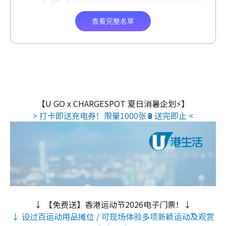
【U GO x CHARGESPOT 夏日消暑企划⚡】
> 打卡即送充电券！限量1000张🔋送完即止 <
↓ 【免费送】香港运动节2026电子门票！↓
↓ 设过百运动用品摊位 / 可现场体验多项新颖运动及观赏