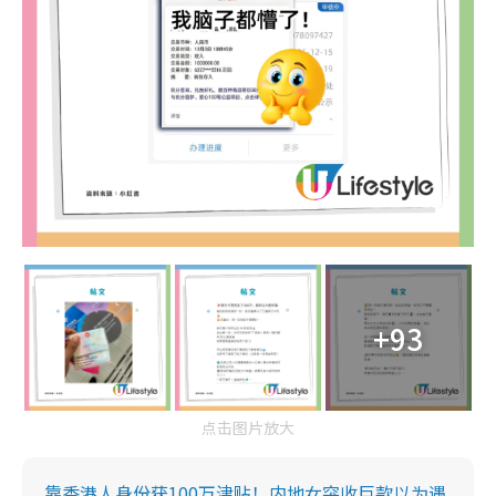
+93
点击图片放大
靠香港人身份获100万津贴！内地女突收巨款以为遇