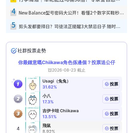
行李清洁｜车轮脏过马桶58倍！专家警告忌用酒精擦 教1招免脏手除菌
4
New Balance型号密码大公开！看懂2个数字买鞋秒知功能免中伏 附5大热门鞋款
5
剪头发都要择日？司徒法正提醒3大禁忌日子 随时剪走财运！这日剪发恐“剪寿命”？