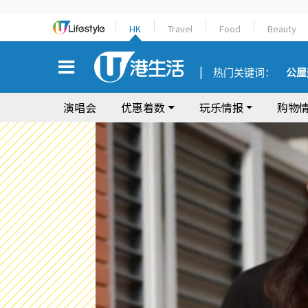
HK
Travel
Food
Beauty
热门关键词：
公屋
演唱会
优惠着数
玩乐情报
购物