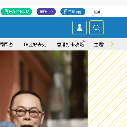
社群打卡攻略
商戶中心
下載 App
繁
简
周围游
18区好去处
香港打卡攻略
主题特集