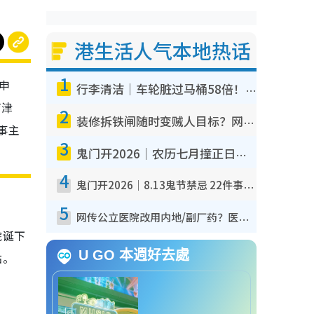
港生活人气本地热话
1
贴申
行李清洁｜车轮脏过马桶58倍！专家警告忌用酒精擦 教1招免脏手除菌
育津
2
装修拆铁闸随时变贼人目标？网友揭2大关键用途：装新款等于白装？附新旧铁闸分别
事主
3
鬼门开2026｜农历七月撞正日全食特别邪？专家警告切忌做一事！揭4大禁忌+2招保平安
4
鬼门开2026｜8.13鬼节禁忌 22件事不能做！烧肉、刺身要少食？半夜勿吹口哨/打给个电话
5
网传公立医院改用内地/副厂药？医生拆解正副厂分别，揭4类人换药随时出事
院诞下
U GO 本週好去處
贴。