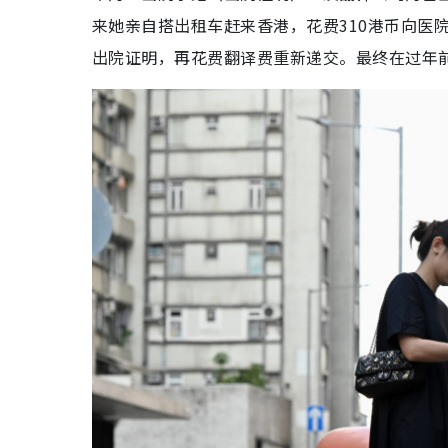
来她亲自搭出租车赶来香港，花费310港币向医
出院证明，再花费翻译费重新递交。最终在过年前