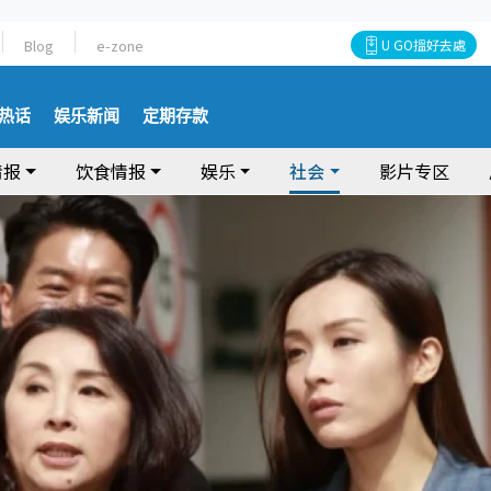
Blog
e-zone
U GO搵好去處
热话
娱乐新闻
定期存款
情报
饮食情报
娱乐
社会
影片专区