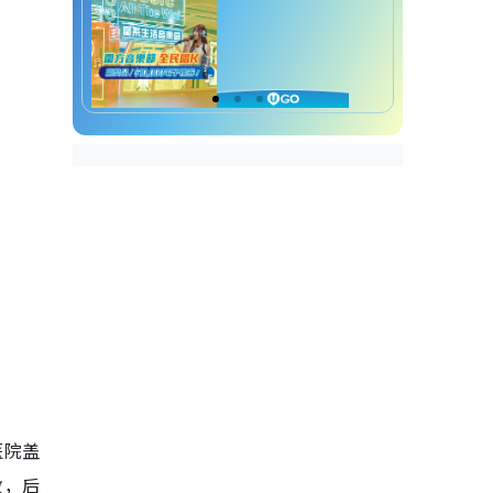
医院盖
败，后