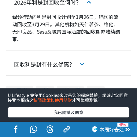
2026年利是封回收至何时？
绿领行动的利是封回收计划至3月26日，喵坊的流
动回收至3月29日。其他机构如天仁茗茶、维他、
无印良品、Sasa及城景国际酒店的回收期亦陆续结
束。
回收利是封有什么优惠？
农历新年
著数
著数优惠
莎莎
U Lifestyle 會使用Cookies來改善您的網站體驗，請確定您同意
接受本網站之
私隱政策和使用條款
才可繼續瀏覽。
无印良品
社会民生
我已閱讀及同意
港生活社会话题
本周好去处