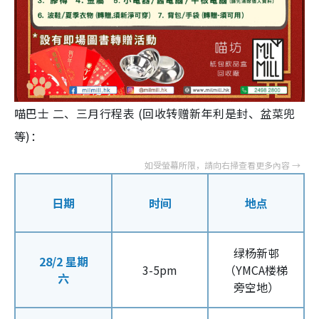
喵巴士 二、三月行程表 (回收转赠新年利是封、盆菜兜
等)：
日期
时间
地点
绿杨新邨
28/2 星期
3-5pm
（YMCA楼梯
六
旁空地）