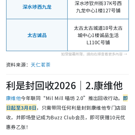
深水埗钦州街37K号西
深水埗西九龙
九龙中心1楼127号铺
太古太古城道18号太古
太古诚品
城中心1楼诚品生活
L110C号铺
资料来源：
天仁茗茶
利是封回收2026｜2.康维他
康维他
今年联同“Mil Mill 喵坊 2.0”推出回收行动。
即
日起至3月8日
，只需带同任何利是封到康维他专门店回
收，并即场登记成为Buzz Club会员，即可获赠10元优
惠券乙张！