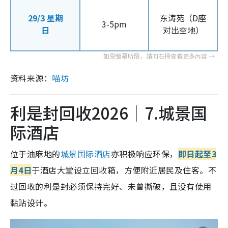
29/3 星期
东涛苑（D座
3-5pm
日
对出空地）
资料来源：
喵坊
利是封回收2026｜7.城景国
际酒店
位于油麻地的
城景国际酒店
亦积极响应环保，
即日起至3
月4日
于酒店大堂设立回收箱，方便附近居民及住客。不
过
回收的利是封必须保持完好、未曾撕破，且没有使用
黏贴设计。