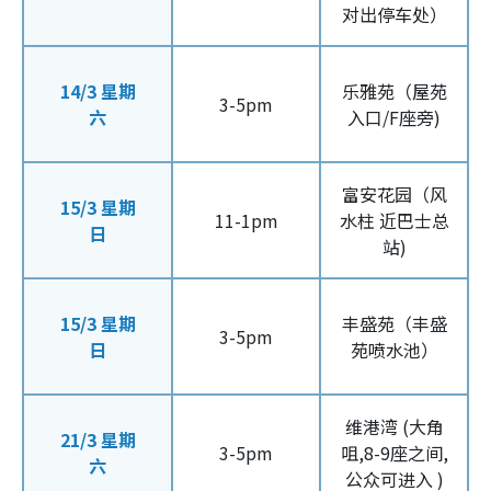
对出停车处）
14/3 星期
乐雅苑（屋苑
3-5pm
六
入口/F座旁)
富安花园（风
15/3 星期
11-1pm
水柱 近巴士总
日
站)
15/3 星期
丰盛苑（丰盛
3-5pm
日
苑喷水池）
维港湾 (大角
21/3 星期
3-5pm
咀,8-9座之间,
六
公众可进入 )