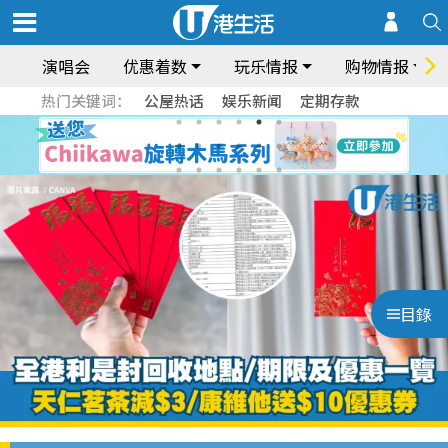
演唱会
优惠着数
玩乐情报
购物情报
热门关键词：
公屋热话
娱乐新闻
定期存款
目錄