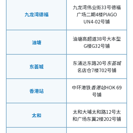
九龙湾伟业街33号德福
九龙湾德福
广场二期4楼PIAGO
UN4-02号铺
油塘高超道38号大本型
油塘
G楼G32号铺
东涌达东路20号
东荟城
东荟城
名店仓7楼702号铺
中环港铁
香港站
HOK 69
香港站
号铺
太和大埔太和路12号太
太和
和广场东翼2楼202号铺