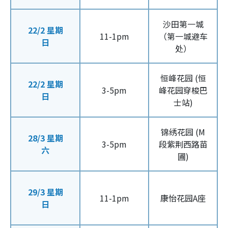
沙田第一城
22/2 星期
11-1pm
（第一城避车
日
处）
恒峰花园 (恒
22/2 星期
3-5pm
峰花园穿梭巴
日
士站)
锦绣花园 (M
28/3 星期
3-5pm
段紫荆西路苗
六
圃)
29/3 星期
11-1pm
康怡花园A座
日