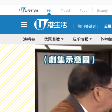
HK
Travel
Food
Beauty
热门关键词：
公屋
演唱会
优惠着数
玩乐情报
购物