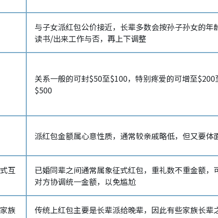
与子女派红包公价接近，长辈多数会按孙子孙女的年
读书/出来工作与否，再上下调整
关系一般的可封$50至$100，特别疼爱的可增至$200
$500
派红包金额属心意性质，通常较亲戚略低，但又要体
征式互
已婚同辈之间通常属象征式红包，重礼数不重金额，
对方协调统一金额，以免尴尬
乎家族
传统上红包主要是长辈派给晚辈，因此有些家族长辈