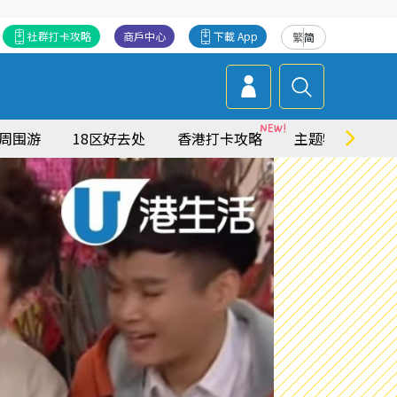
社群打卡攻略
商戶中心
下載 App
繁
简
周围游
18区好去处
香港打卡攻略
主题特集