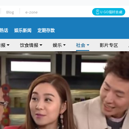
Blog
e-zone
U GO搵好去處
热话
娱乐新闻
定期存款
情报
饮食情报
娱乐
社会
影片专区