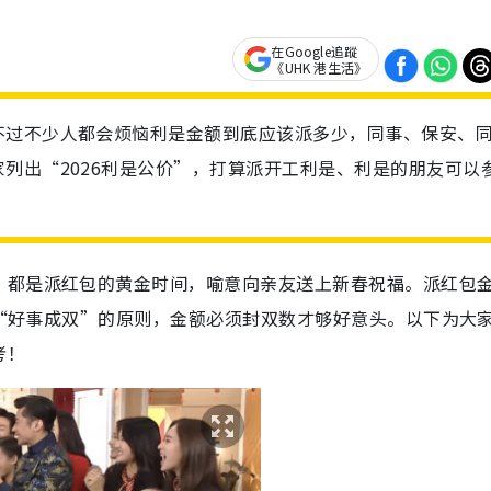
在Google追蹤
《UHK 港生活》
不过不少人都会烦恼利是金额到底应该派多少，同事、保安、
列出“2026利是公价”，打算派开工利是、利是的朋友可以
）都是派红包的黄金时间，喻意向亲友送上新春祝福。派红包
紧记“好事成双”的原则，金额必须封双数才够好意头。以下为大
考！