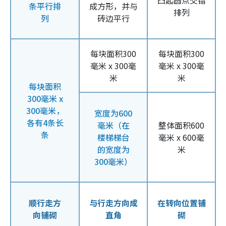
凸起圆点交错
条平行排
成方形，并与
排列
列
砖边平行
每块面积300
每块面积300
毫米 x 300毫
毫米 x 300毫
米
米
每块面积
300毫米 x
300毫米，
宽度为600
各有4条长
毫米（在
整体面积600
条
楼梯梯台
毫米 x 600毫
的宽度为
米
300毫米）
顺行走方
与行走方向成
在转向位置铺
向铺砌
直角
砌