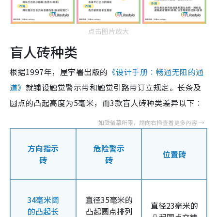
点击图片放大
盲人砖种类
根据1997年，屋宇署出版的
《设计手册︰畅通无阻的通
道》
就铺设触觉警示带和触觉引路带订立规定。长条及
圆点的凸起高度为5毫米，而3款盲人砖种类差异以下︰
方向指示
危险警示
位置砖
砖
砖
34毫米阔
直径35毫米的
直径23毫米的
的凸起长
凸起圆点排列