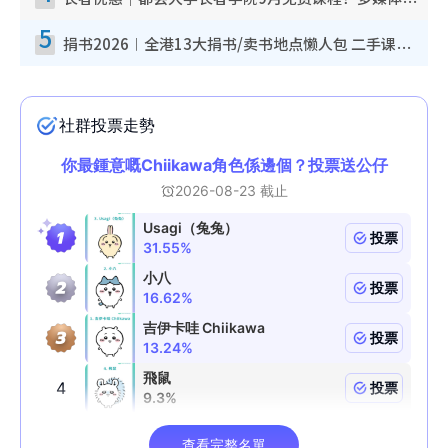
长者优惠｜都会大学长者学院9月免费课程！多媒体/微电影创作/网络安全 附报名方法教学
5
捐书2026︱全港13大捐书/卖书地点懒人包 二手课本最高$150＋旧书换免费咖啡/戏票