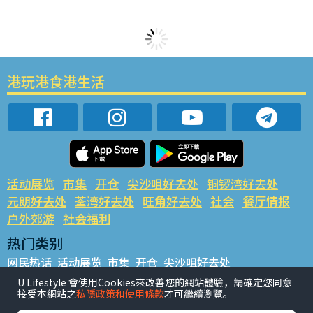
港玩港食港生活
活动展览
市集
开仓
尖沙咀好去处
铜锣湾好去处
元朗好去处
荃湾好去处
旺角好去处
社会
餐厅情报
户外郊游
社会福利
热门类别
网民热话
活动展览
市集
开仓
尖沙咀好去处
铜锣湾好去处
元朗好去处
荃湾好去处
旺角好去处
社会
U Lifestyle 會使用Cookies來改善您的網站體驗，請確定您同意
接受本網站之
私隱政策和使用條款
才可繼續瀏覽。
餐厅情报
户外郊游