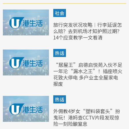
社会
旅行突发状况攻略︱行李延误怎
么赔？去到机场才知护照过期？
14个应变教学一文看清
热话
“居屋王”启德启悦苑入伙不足
一年沦“漏水之王”！插座喷火
花致大停电 多户业主全屋家电
报废
热话
外佣教4岁女“塑料袋套头”扮
鬼玩！港妈查CCTV片段发现惊
险一刻险酿窒息