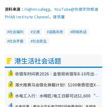
资料来源︰
IG@mr.safegg
、
YouTube@伤健学院频道
PHAB Institute Channel
、
建筑署
社会福利
交通
道路系统
网络热话
社会矛盾
社会民生
港生活社会话题
1
收银车时间表2026｜金管局收银车8-10月出没地点+时间！无需手续费！硬币免费转现钞或增值至八达通
2
港大推赛马会强化骨骼计划！$100骨质密度X光检查 完成免费运动训练送超市礼券！附参加资格
3
水电工入行：水喉匠/电工日薪可达$1,600 “铁饭碗”职业难被AI取代！附薪酬参考+入行考牌路径
4