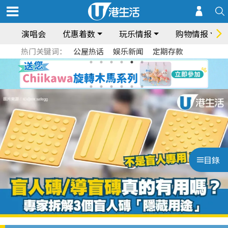
演唱会
优惠着数
玩乐情报
购物情报
热门关键词：
公屋热话
娱乐新闻
定期存款
目錄