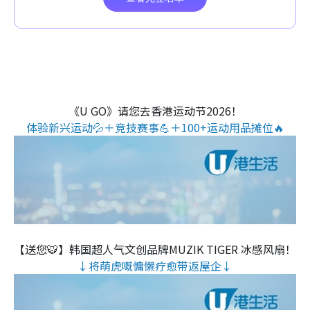
《U GO》请您去香港运动节2026！
体验新兴运动💦＋竞技赛事💪＋100+运动用品摊位🔥
【送您🐯】韩国超人气文创品牌MUZIK TIGER 冰感风扇！
↓将萌虎嘅慵懒疗愈带返屋企↓