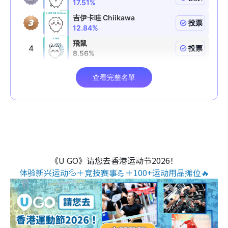
《U GO》请您去香港运动节2026！
体验新兴运动💦＋竞技赛事💪＋100+运动用品摊位🔥