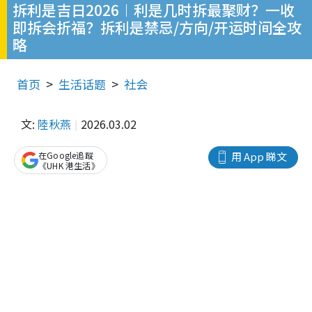
拆利是吉日2026︱利是几时拆最聚财？一收
即拆会折福？拆利是禁忌/方向/开运时间全攻
略
首页
生活话题
社会
文:
陸秋燕
2026.03.02
在Google追蹤
用 App 睇文
《UHK 港生活》