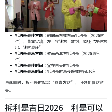
拆利是最佳方向︰
朝向面东或东南拆利是（2026财
位），背靠实墙，左手接钱右手放封，象征“左进右
出、钱财流转”
拆利是最忌方向︰
避面西北方拆利是（2026退气
位）
拆利是最佳时间︰
宜在白天时拆利是
拆利是最忌时间︰
拆利是时忌夜晚或吵闹环境​
与此同时，拆利是时默念“恭喜发财”，可强化催财意
头。
拆利是吉日2026︱利是可以