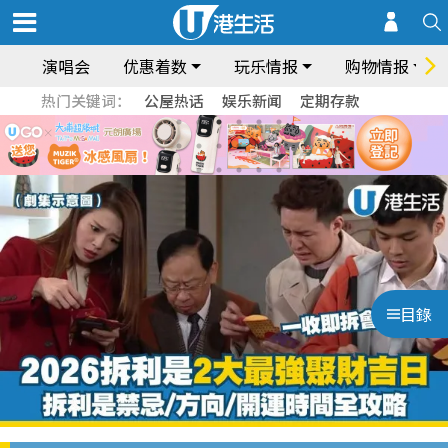
演唱会
优惠着数
玩乐情报
购物情报
热门关键词：
公屋热话
娱乐新闻
定期存款
目錄