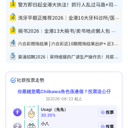
1
警方即日起全港大执法！抓行人乱过马路+司机不专注驾驶！乱过马路罚$2000
2
洗牙平靓正推荐2026｜全港10大牙科诊所/医院懒人包 夜诊至8点/镇静洁牙/医疗券适用
3
捐书2026︱全港13大捐书/卖书地点懒人包 二手课本最高$150＋旧书换免费咖啡/戏票
4
六合彩搅珠结果 | 六合彩近10期搅珠结果出炉+ 近30期最旺热门中奖号码
5
葵涌招聘2026｜莱特维健药厂请生产操作员！月薪高达$1.7万 冷气厂房/五天工作/保障双粮