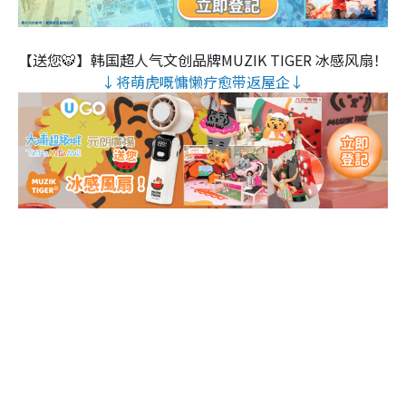
【送您🐯】韩国超人气文创品牌MUZIK TIGER 冰感风扇！
↓将萌虎嘅慵懒疗愈带返屋企↓