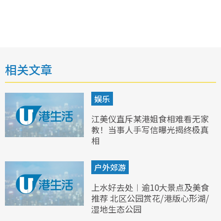
相关文章
娱乐
江美仪直斥某港姐食相难看无家
教！当事人手写信曝光揭终极真
相
户外郊游
上水好去处︱逾10大景点及美食
推荐 北区公园赏花/港版心形湖/
湿地生态公园