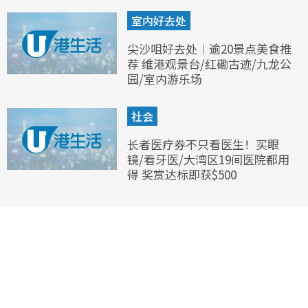
室内好去处
尖沙咀好去处︱逾20景点美食推
荐 维港观景台/红磡古迹/九龙公
园/室内游乐场
社会
长者医疗券不只看医生！买眼
镜/看牙医/大湾区19间医院都用
得 奖赏达标即获$500