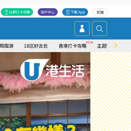
社群打卡攻略
商戶中心
下載 App
繁
简
周围游
18区好去处
香港打卡攻略
主题特集