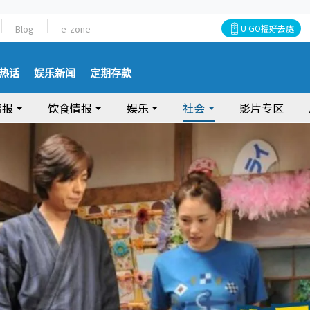
Blog
e-zone
U GO搵好去處
热话
娱乐新闻
定期存款
情报
饮食情报
娱乐
社会
影片专区