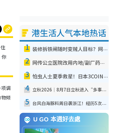
港生活人气本地热话
1
居住
装修拆铁闸随时变贼人目标？网友揭2大关键用途：装新款等于白装？附新旧铁闸分别
，你
2
网传公立医院改用内地/副厂药？医生拆解正副厂分别，揭4类人换药随时出事
3
怕虫人士夏季救星！日本3COINS爆红驱虫神器$45起 1招“全程免触碰”轻松搞定小强
4
一项调
立秋2026｜8月7日立秋进入“多事之秋” 3件事不可做！专家教6招开运 清杂物／钱包纳气接好运
购物倾
5
台风白海豚料周日袭浙江！经历5次“眼壁置换”极罕见 成登陆内地最长途台风
U GO 本週好去處