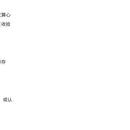
就算心
在收拾
的存
”或认