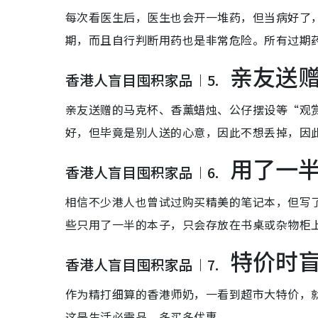
每次看医生后，医生也会开一堆药，但当病好了
期，而且自行判断用药也是非常危险。所有过期
亲友送
香港人盲目囤积家品︱5.
亲友送赠的马克杯、香薰蜡烛、公仔摆设等“观
好，但毕竟是别人送的心意，因此不想丢掉，因
用了一
香港人盲目囤积家品︱6.
相信不少港人也曾试过购买精美的笔记本，但写
些只用了一半的本子，只会存放在书桌或杂物柜
特价时
香港人盲目囤积家品︱7.
作为精打细算的香港师奶，一看到超市大特价，
这是生活必需品，多买多优惠。