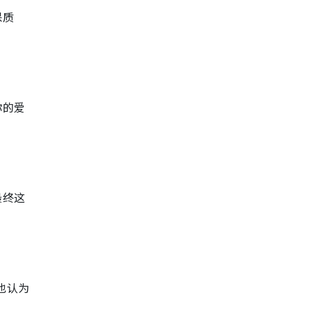
保质
你的爱
最终这
也认为