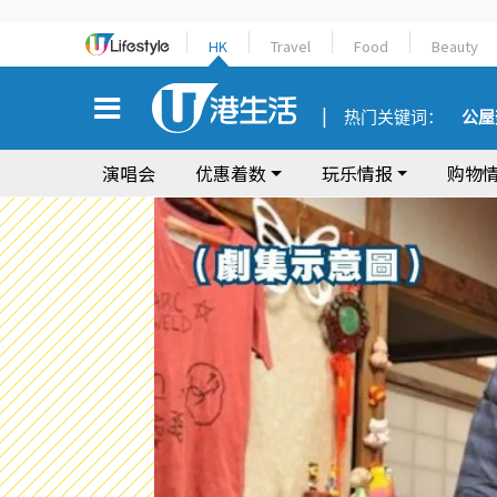
HK
Travel
Food
Beauty
热门关键词：
公屋
演唱会
优惠着数
玩乐情报
购物