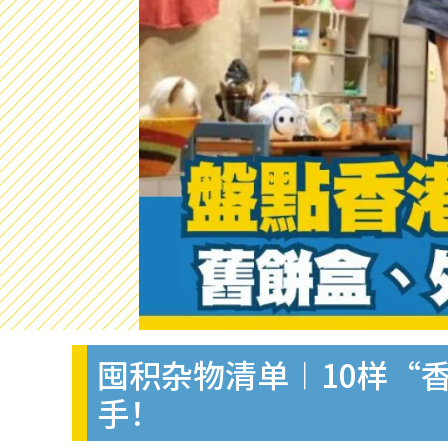
囤积杂物清单︱10样“香
手！