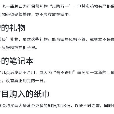
，老一辈总认为可保留药物“以防万一”，但其实药物有严格
药物必须妥善处理，亦不应存放在家中。
赠的礼物
赏级”礼物，虽然这些礼物可能与家居风格不符，或根本不是
此只好囤放在柜子里。
半的笔记本
了几页后发现不合用，或因为“舍不得用”而另买一本新的。
上，没有真正用完的一日。
盲目购入的纸巾
就会购买两大条甚至更多的厕纸/厨房纸，以便不时之需，同时