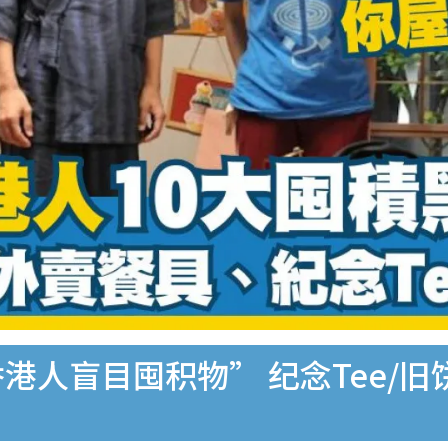
港人盲目囤积物” 纪念Tee/