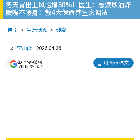
冬天胃出血风险增30%！医生：忌爆炒油炸
暖嘴不暖身！教4大保命养生烹调法
首页
生活话题
健康
文:
李加傑
2026.04.26
在Google追蹤
用 App 睇文
《UHK 港生活》