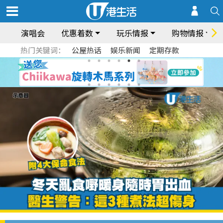
演唱会
优惠着数
玩乐情报
购物情报
热门关键词：
公屋热话
娱乐新闻
定期存款