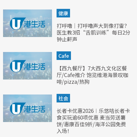
健康
打呼噜｜打呼噜声大到像打雷？
医生教3招“舌肌训练”每日2分
钟止鼾声
Cafe
【西九餐厅】7大西九文化区餐
厅/Cafe推介 饱览维港海景叹咖
啡/pizza/热狗
社会
长者卡优惠2026︱乐悠咭长者卡
食买玩逾60项优惠 麦当劳送薯
饼/惠康百佳9折/海洋公园免费
入场！