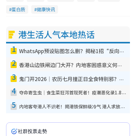
蛋白质
健康快讯
港生活人气本地热话
1
WhatsApp预设贴图怎么删？揭秘1招“反向操作”还原简洁界面 附3步实测教程
2
香港山边铁闸边门大开？内地客困惑意义何在！网友神回复：这种叫法理性防御
3
鬼门开2026｜农历七月撞正日全食特别邪？专家警告切忌做一事！揭4大禁忌+2招保平安
4
夺命寄生虫｜食生菜狂泻首现死者！疫潮恶化录1.8万宗病例 揭洗菜3大谬误
5
内地客夸港人不识老！揭港铁保鲜级冷气 港人求放过：别投诉