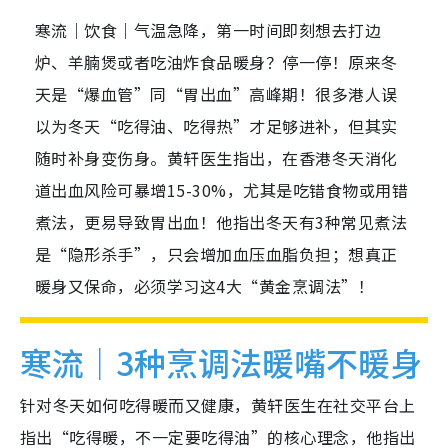
寒流｜饮食｜气温急降，第一时间即刻想去打边
炉、羊腩煲或者吃油炸食品暖身？停一停！原来冬
天是“爆血管”同“胃出血”高峰期！很多港人误
以为冬天“吃得油、吃得热”才足够进补，但其实
随时补身变伤身。黄轩医生指出，在香港冬天消化
道出血风险可暴增15-30%，尤其是吃错食物或用错
煮法，更易导致胃出血！他指出冬天有3种常见煮法
是“隐形杀手”，只会增加血压血脂负担；想真正
暖身又保命，必须学习这4大“黄金烹调法”！
寒流｜3种烹调法暖嘴不暖身
针对冬天如何吃得暖而又健康，黄轩医生在社交平台上
指出“吃得暖，不一定要吃得油”的核心理念，他指出