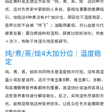
因此黄轩医生建议大家用“炖、煮、蒸、烩”这四种方
式，这对负责家中掌厨的人来说，是相当重要的健康指
引。他指这4种煮法有4个加分位，原因在于温度稳定，
营养比较不会被“炸飞”；油脂用量低，对心血管与代
谢更友善；蛋白质结构较温和，肠胃比较好消化；热食
＋汤汁，有助于体温与饱足感调节。
炖/煮/蒸/烩4大加分位｜温度稳
定
炖、煮、蒸、烩的共同特点是温度相对可控、没有高温
直火或反复油炸，这对于维生素B群、维生素C、多酚，
和类黄酮等营养素都特别重要。高温快炒或油炸容易让
这些营养素快速分解或氧化，反之，采用湿热烹调的方
式，能明显降低这种营养损失，让民众在冬天能摄取更
完整的营养。