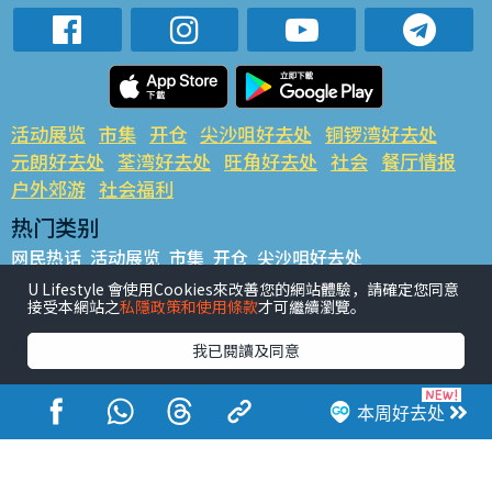
活动展览
市集
开仓
尖沙咀好去处
铜锣湾好去处
元朗好去处
荃湾好去处
旺角好去处
社会
餐厅情报
户外郊游
社会福利
热门类别
网民热话
活动展览
市集
开仓
尖沙咀好去处
铜锣湾好去处
元朗好去处
荃湾好去处
旺角好去处
社会
U Lifestyle 會使用Cookies來改善您的網站體驗，請確定您同意
接受本網站之
私隱政策和使用條款
才可繼續瀏覽。
餐厅情报
户外郊游
热门标签
我已閱讀及同意
#UGO揾好去处
#人气活动推介
#美食社群热话
#亲子玩乐好去处
#ULifestyle应用程式
#限时抢
本周好去处
#UJetso礼物放送
#ULifestyle商户中心
#著数
#网络热话
香港经济日报版权所有©2026