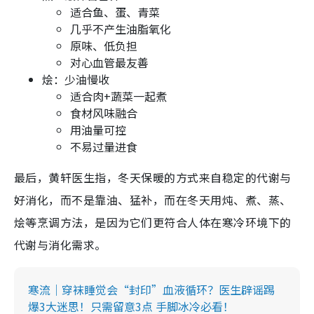
适合鱼、蛋、青菜
几乎不产生油脂氧化
原味、低负担
对心血管最友善
烩：少油慢收
适合肉+蔬菜一起煮
食材风味融合
用油量可控
不易过量进食
最后，黄轩医生指，冬天保暖的方式来自稳定的代谢与
好消化，而不是靠油、猛补，而在冬天用炖、煮、蒸、
烩等烹调方法，是因为它们更符合人体在寒冷环境下的
代谢与消化需求。
寒流｜穿袜睡觉会“封印”血液循环？医生辟谣踢
爆3大迷思！只需留意3点 手脚冰冷必看！