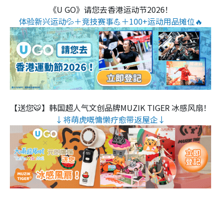
《U GO》请您去香港运动节2026！
体验新兴运动💦＋竞技赛事💪＋100+运动用品摊位🔥
【送您🐯】韩国超人气文创品牌MUZIK TIGER 冰感风扇！
↓将萌虎嘅慵懒疗愈带返屋企↓