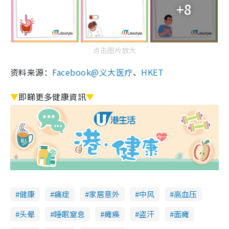
+8
点击图片放大
资料来源：
Facebook@义大医疗
、
HKET
▼
即睇更多健康資訊
▼
健康
痛症
家居意外
中风
高血压
头晕
睡眠窒息
瘫痪
盗汗
面瘫