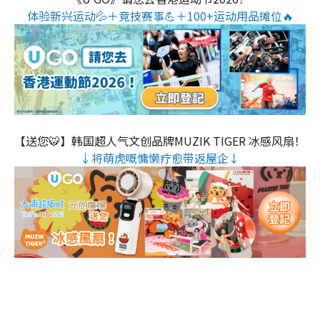
体验新兴运动💦＋竞技赛事💪＋100+运动用品摊位🔥
【送您🐯】韩国超人气文创品牌MUZIK TIGER 冰感风扇！
↓将萌虎嘅慵懒疗愈带返屋企↓