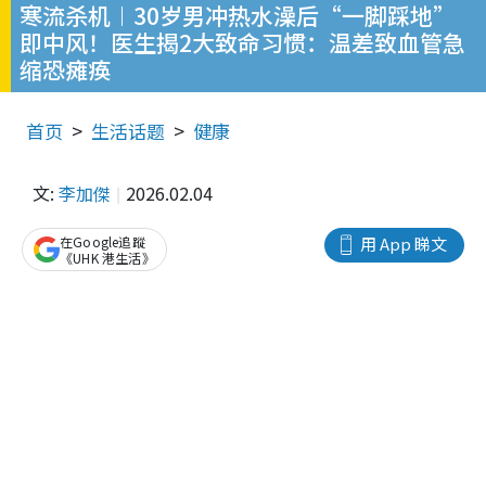
寒流杀机︱30岁男冲热水澡后“一脚踩地”
即中风！医生揭2大致命习惯：温差致血管急
缩恐瘫痪
首页
生活话题
健康
文:
李加傑
2026.02.04
在Google追蹤
用 App 睇文
《UHK 港生活》