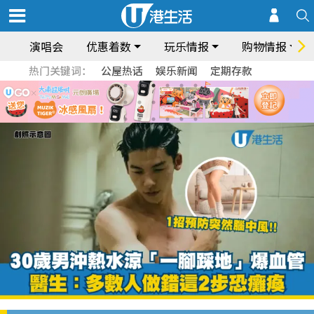
演唱会
优惠着数
玩乐情报
购物情报
热门关键词：
公屋热话
娱乐新闻
定期存款