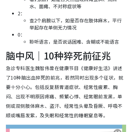
水、面瘫、不对称症状等
2：
查2个肩膀以下，如是否存在肢体麻木，平行
举起存在单侧无力情况
0：
聆听语言，是否说话困难、含糊或不能语言
脑中风｜10种猝死前征兆
急诊专科医生魏智伟曾在健康节目《健康好生活》讲述
了10种脑出血猝死的前兆，若然同时出现多个征状，就
要十分小心。包括反复肠胃道症状、经常性疲累、胸
闷、出现不明原因疼痛、频繁心悸、经常眼前发黑，单
侧或双侧肢体麻木、盗汗、经常性头晕及昏厥、呼吸不
顺或嘴唇发紫，及失眠和经常性的睡眠窒息等。