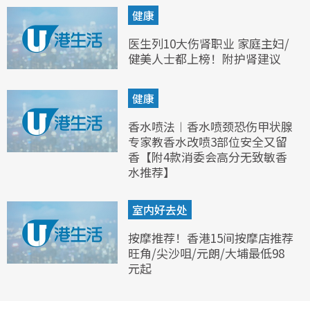
健康
医生列10大伤肾职业 家庭主妇/
健美人士都上榜！附护肾建议
健康
香水喷法︱香水喷颈恐伤甲状腺
专家教香水改喷3部位安全又留
香【附4款消委会高分无致敏香
水推荐】
室内好去处
按摩推荐！香港15间按摩店推荐
旺角/尖沙咀/元朗/大埔最低98
元起