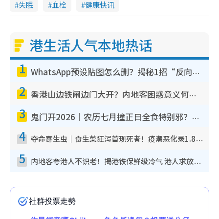
失眠
血栓
健康快讯
港生活人气本地热话
1
WhatsApp预设贴图怎么删？揭秘1招“反向操作”还原简洁界面 附3步实测教程
2
香港山边铁闸边门大开？内地客困惑意义何在！网友神回复：这种叫法理性防御
3
鬼门开2026｜农历七月撞正日全食特别邪？专家警告切忌做一事！揭4大禁忌+2招保平安
4
夺命寄生虫｜食生菜狂泻首现死者！疫潮恶化录1.8万宗病例 揭洗菜3大谬误
5
内地客夸港人不识老！揭港铁保鲜级冷气 港人求放过：别投诉