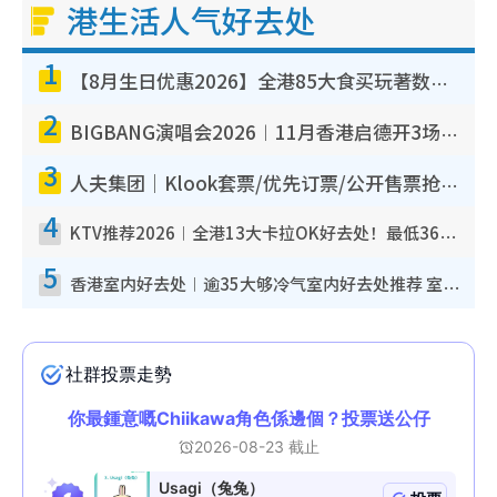
港生活人气好去处
1
【8月生日优惠2026】全港85大食买玩著数攻略 自助餐/火锅放题同行免费＋诚品/DONKI送现金券
2
BIGBANG演唱会2026︱11月香港启德开3场！实名制VIP申请、优先购票攻略
3
人夫集团｜Klook套票/优先订票/公开售票抢票攻略！附票价.购票连结.场地座位表
4
KTV推荐2026︱全港13大卡拉OK好去处！最低36元起 日语歌都有！(附地址+收费详情)
5
香港室内好去处︱逾35大够冷气室内好去处推荐 室内活动免费避雨无惧下雨