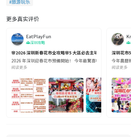
旅游玩乐
更多真实评价
EatPlayFun
Krys
深圳攻略
深
🌸2026 深圳新春花市全攻略🌸5 大區必去主場📍
深圳花市5大推
2026 年深圳迎春花市預備開始！ 今年最驚喜嘅喺，竟然將傳統習俗與
今年農曆新年
阅读更多
阅读更多