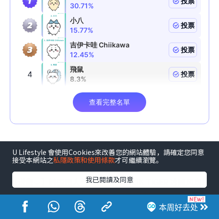
U Lifestyle 會使用Cookies來改善您的網站體驗，請確定您同意
接受本網站之
私隱政策和使用條款
才可繼續瀏覽。
我已閱讀及同意
【送您🐯】韩国超人气文创品牌MUZIK TIGER 冰感风扇！
↓将萌虎嘅慵懒疗愈带返屋企↓
本周好去处