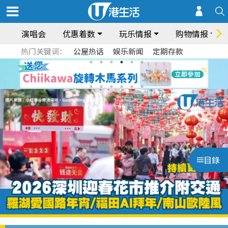
演唱会
优惠着数
玩乐情报
购物情报
热门关键词：
公屋热话
娱乐新闻
定期存款
目錄