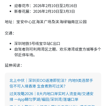
迎春花市：2026年2月10日至2月16日
新春花展：2026年2月10日至3月3日
地址：宝安中心区海滨广场及滨海绿轴南区公园
交通：
深圳地铁5号线宝华站C出口
自驾者则可利用湾区之眼、欢乐港湾或壹方城等多个
邻近停车场。
延伸阅读：
北上中伏｜深圳买OO返港即犯法？内地9类违禁手
信不可入境香港 生食煮熟可过关？
过关攻略2026｜8大内地口岸实时人流查询/交通安
排 一App睇匀罗湖/福田/深圳湾/莲塘口岸