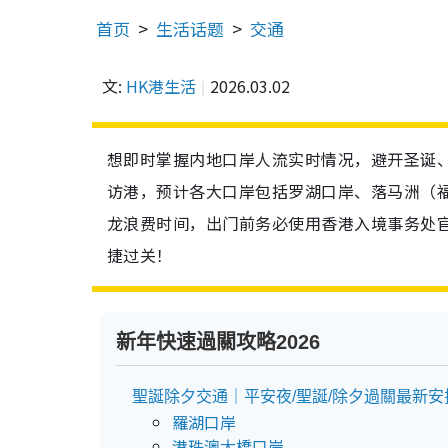
首页
生活话题
交通
文:
HK港生活
2026.03.02
想即时掌握内地口岸人流实时情况，避开圣诞
访港，预计各大口岸包括罗湖口岸、落马洲（
龙浪费时间，出门前务必使用香港入境事务处官
捷过关！
新年快速過關攻略2026
聖誕除夕交通｜平安夜/聖誕/除夕過關最新安
羅湖口岸
港珠澳大橋口岸