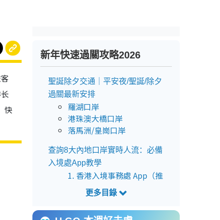
新年快速過關攻略2026
旅客
聖誕除夕交通｜平安夜/聖誕/除夕
排长
過關最新安排
羅湖口岸
，快
港珠澳大橋口岸
落馬洲/皇崗口岸
查詢8大內地口岸實時人流：必備
入境處App教學
1. 香港入境事務處 App（推
薦）
2. 瀏覽入境處網頁
善用便捷通關服務：e-道及離境