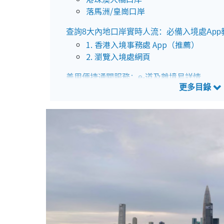
落馬洲/皇崗口岸
查詢8大內地口岸實時人流：必備入境處App
1. 香港入境事務處 App（推薦）
2. 瀏覽入境處網頁
善用便捷通關服務：e-道及離境易詳情
入境處提醒長假期過關須避人流
過關文件及求助熱線提醒