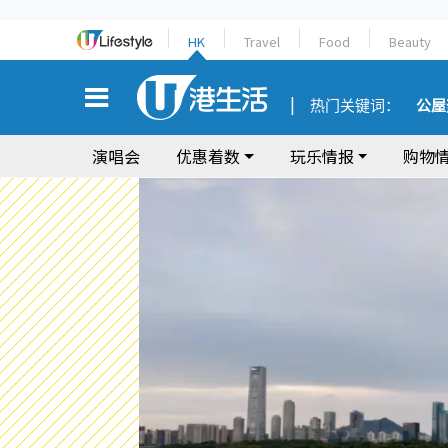
HK
Travel
Food
Beauty
热门关键词：
公屋
演唱会
优惠着数
玩乐情报
购物