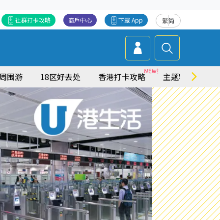
社群打卡攻略
商戶中心
下載 App
繁
简
周围游
18区好去处
香港打卡攻略
主题特集