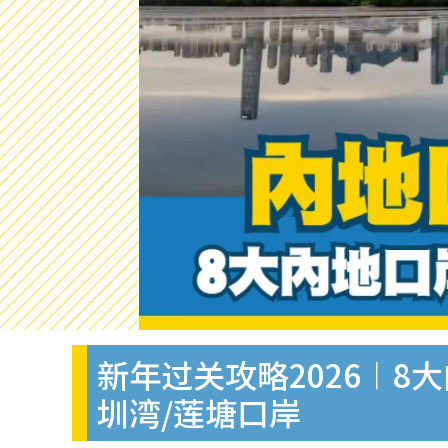
新年过关攻略2026︱8
圳湾/莲塘口岸