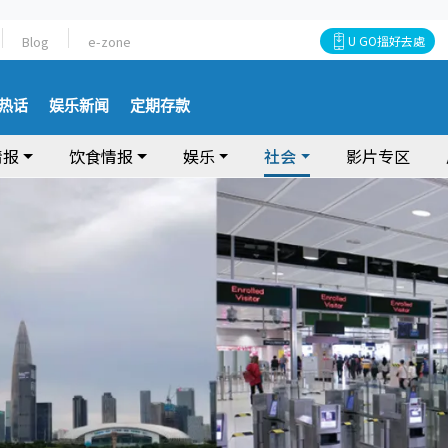
Blog
e-zone
U GO搵好去處
热话
娱乐新闻
定期存款
情报
饮食情报
娱乐
社会
影片专区