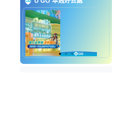
U GO 本週好去處
易詳情
入境處提醒長假期過關須避人流
過關文件及求助熱線提醒