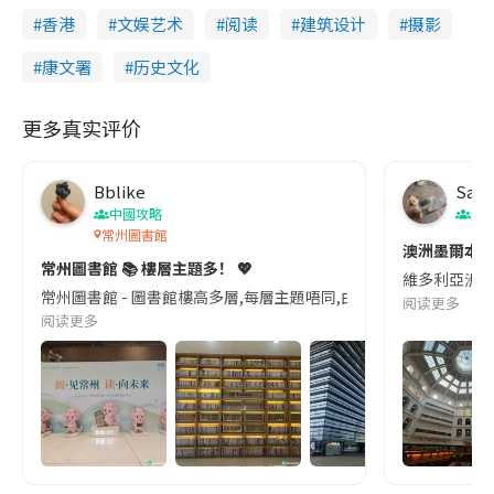
香港
文娱艺术
阅读
建筑设计
摄影
康文署
历史文化
更多真实评价
Bblike
Sas
中國攻略
澳
常州圖書館
澳洲墨爾本
常州圖書館 📚 樓層主題多！ 💖
維多利亞洲立圖
常州圖書館 - 圖書館樓高多層,每層主題唔同,由兒童閱讀到專業書籍分
阅读更多
阅读更多