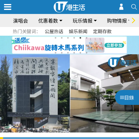
演唱会
优惠着数
玩乐情报
购物情报
热门关键词：
公屋热话
娱乐新闻
定期存款
目錄