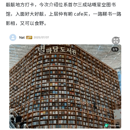
靓靓地方打卡，今次介绍位系首尔三成站嘅星空图书
馆，入面好大好靓，上层仲有啲 cafe买，一路睇书一路
影相，又可以食野。