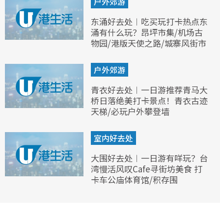
户外郊游
东涌好去处︱吃买玩打卡热点东
涌有什么玩？昂坪市集/机场古
物园/港版天使之路/城寨风街市
户外郊游
青衣好去处︱一日游推荐青马大
桥日落绝美打卡景点！青衣古迹
天梯/必玩户外攀登墙
室内好去处
大围好去处︱一日游有咩玩？台
湾慢活风叹Cafe寻街坊美食 打
卡车公庙体育馆/积存围