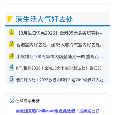
港生活人气好去处
1
【8月生日优惠2026】全港85大食买玩著数攻略 自助餐/火锅放题同行免费＋诚品/DONKI送现金券
2
香港室内好去处︱逾35大够冷气室内好去处推荐 室内活动免费避雨无惧下雨
3
小熊维尼100周年快闪店登陆又一城 重现百亩森林经典场景／独家限定盲盒登场／专属DIY香水
4
KTV推荐2026︱全港13大卡拉OK好去处！最低36元起 日语歌都有！(附地址+收费详情)
5
假日好去处︱2026放假去哪好？逾20个放假好去处郊外/秘境 休闲半日或一日游