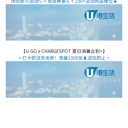
体验新兴运动💦＋竞技赛事💪＋100+运动用品摊位🔥
【U GO x CHARGESPOT 夏日消暑企划⚡】
> 打卡即送充电券！限量1000张🔋送完即止 <