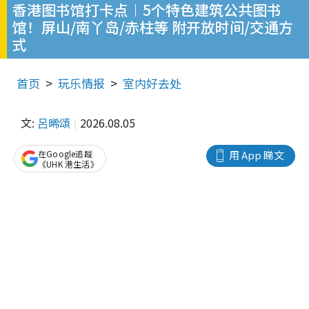
香港图书馆打卡点︱5个特色建筑公共图书
馆！屏山/南丫岛/赤柱等 附开放时间/交通方
式
首页
玩乐情报
室内好去处
文:
呂晞頌
2026.08.05
在Google追蹤
用 App 睇文
《UHK 港生活》