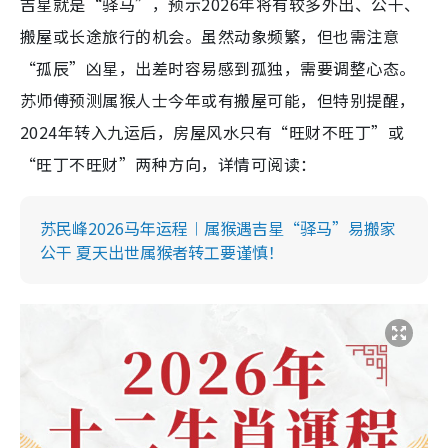
吉星就是“驿马”，预示2026年将有较多外出、公干、
搬屋或长途旅行的机会。虽然动象频繁，但也需注意
“孤辰”凶星，出差时容易感到孤独，需要调整心态。
苏师傅预测属猴人士今年或有搬屋可能，但特别提醒，
2024年转入九运后，房屋风水只有“旺财不旺丁”或
“旺丁不旺财”两种方向，详情可阅读：
苏民峰2026马年运程︱属猴遇吉星“驿马”易搬家
公干 夏天出世属猴者转工要谨慎！