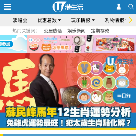
演唱会
优惠着数
玩乐情报
购物情报
热门关键词：
公屋热话
娱乐新闻
定期存款
目錄