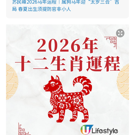
苏民峰2026马年运程︱属狗马年迎“太岁三合”吉
局 春夏出生须提防官非小人