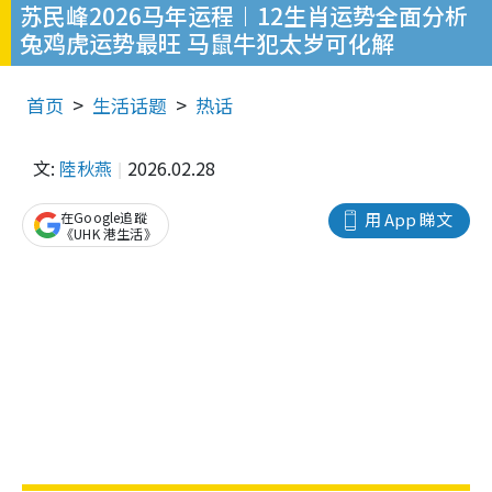
苏民峰2026马年运程︱12生肖运势全面分析
兔鸡虎运势最旺 马鼠牛犯太岁可化解
首页
生活话题
热话
文:
陸秋燕
2026.02.28
在Google追蹤
用 App 睇文
《UHK 港生活》