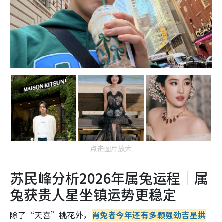
点击图片放大
苏民峰分析2026年属兔运程｜属
兔获贵人星坐镇运势更稳定
除了“天喜”桃花外，
肖兔者今年还有多颗强劲吉星拱