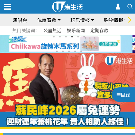
演唱会
优惠着数
玩乐情报
购物情报
热门关键词：
公屋热话
娱乐新闻
定期存款
目錄