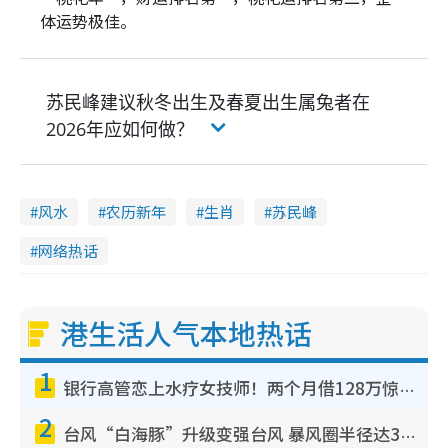
体运势极佳。
苏民峰建议秋冬出生及春夏出生属兔者在
2026年应如何做？
风水
农历新年
生肖
苏民峰
网络热话
港生活人气本地热话
1
银行高管恋上水疗女技师！两个月借128万惊觉“沉船”沉落火海 揭背后疑似邪教操控卖淫
2
台风“白海豚”升级变强台风 暴风圈半径达320公里 面积足以覆盖多个城市