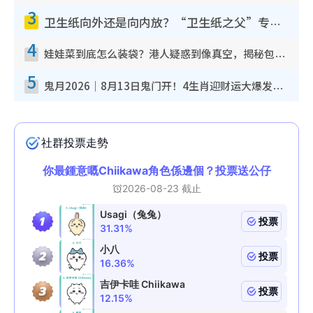
3
卫生纸向外还是向内放？“卫生纸之父”专利图曝光！官方揭正确摆法：放错易贴墙滋生细菌！
4
娃娃菜到底怎么装袋？港人疑惑到像真空，揭秘包装过程全靠1招：血汗钱不好赚
5
鬼月2026｜8月13日鬼门开！4生肖迎财运大爆发！专家：属Ｏ好手气 宜买六合彩