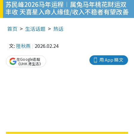
苏民峰2026马年运程︱属兔马年桃花财运双
丰收 天喜星入命人缘佳/收入不稳者有望改善
首页
生活话题
热话
文:
陸秋燕
2026.02.24
在Google追蹤
用 App 睇文
《UHK 港生活》