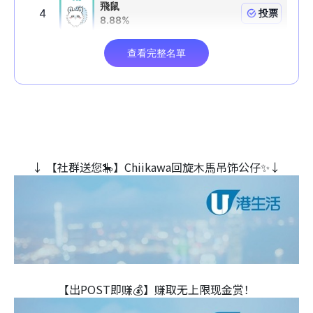
↓ 【社群送您🎠】Chiikawa回旋木⾺吊饰公仔✨↓
【出POST即赚💰】赚取无上限现金赏！