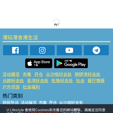
港玩港食港生活
活动展览
市集
开仓
尖沙咀好去处
铜锣湾好去处
元朗好去处
荃湾好去处
旺角好去处
社会
餐厅情报
户外郊游
社会福利
热门类别
网民热话
活动展览
市集
开仓
尖沙咀好去处
铜锣湾好去处
元朗好去处
荃湾好去处
旺角好去处
社会
U Lifestyle 會使用Cookies來改善您的網站體驗，請確定您同意