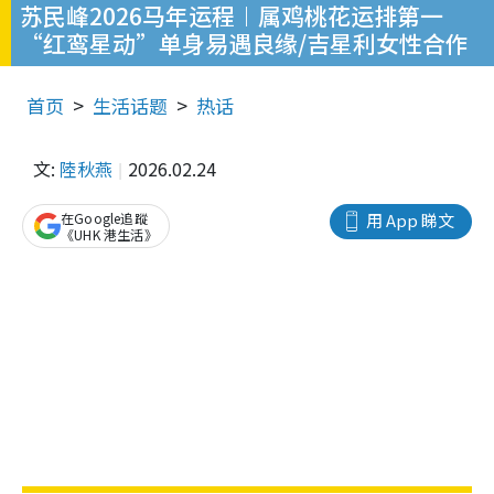
苏民峰2026马年运程︱属鸡桃花运排第一
“红鸾星动”单身易遇良缘/吉星利女性合作
首页
生活话题
热话
文:
陸秋燕
2026.02.24
在Google追蹤
用 App 睇文
《UHK 港生活》