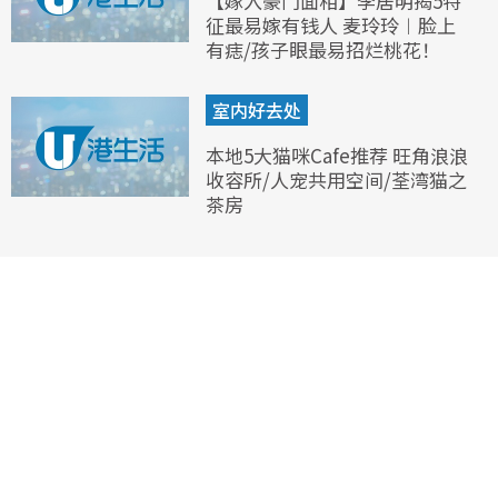
【嫁入豪门面相】李居明揭5特
征最易嫁有钱人 麦玲玲︱脸上
有痣/孩子眼最易招烂桃花！
室内好去处
本地5大猫咪Cafe推荐 旺角浪浪
收容所/人宠共用空间/荃湾猫之
茶房