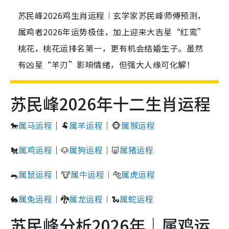
苏民峰2026鸡生肖运程︱玄学家苏民峰师傅预测，
属鸡者2026年运势极佳，加上迎来大吉星“红鸾”
桃花，桃花运排名第一，更有机会结婚生子。虽然
有凶星“羊刃”影响情绪，但强大人缘可化解！
苏民峰2026年十二生肖运程
🐎
属马运程
｜🐏
属羊运程
｜🐵
属猴运程
🐔
属鸡运程
｜🐶
属狗运程
｜🐷
属猪运程
🐀
属鼠运程
｜🐮
属牛运程
︱🐅
属虎运程
🐇
属兔运程
︱🐉
属龙运程
︱🐍
属蛇运程
苏民峰分析2026年｜属鸡运