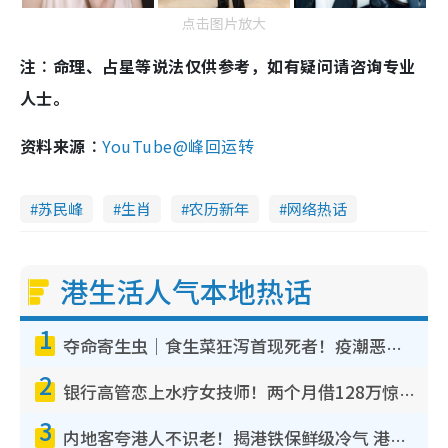
点击图片放大
注︰命理、占星等说法仅供参考，如有疑问请咨询专业
人士。
资料来源︰
YouTube@峰回运转
苏民峰
生肖
农历新年
网络热话
港生活人气本地热话
1
夺命寄生虫｜食生菜狂泻首现死者！疫潮恶化录1.8万宗病例 揭洗菜3大谬误
2
银行高管恋上水疗女技师！两个月借128万惊觉“沉船”沉落火海 揭背后疑似邪教操控卖淫
3
内地客夸港人不识老！揭港铁保鲜级冷气 港人求放过：别投诉