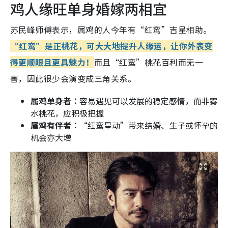
鸡人缘旺单身婚嫁两相宜
苏民峰师傅表示，属鸡的人今年有“红鸾”吉星相助。
“红鸾”是正桃花，可大大地提升人缘运，让你外表变
得更顺眼且更具魅力！
而且“红鸾”桃花百利而无一
害，因此很少会演变成三角关系。
属鸡单身者︰
容易遇见可以发展的稳定感情，而非雾
水桃花，应积极把握
属鸡有伴者︰
“红鸾星动”带来结婚、生子或怀孕的
机会亦大增