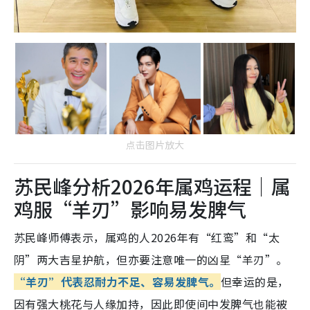
点击图片放大
苏民峰分析2026年属鸡运程｜属
鸡服“羊刃”影响易发脾气
苏民峰师傅表示，属鸡的人2026年有“红鸾”和“太
阴”两大吉星护航，但亦要注意唯一的凶星“羊刃”。
“羊刃”代表忍耐力不足、容易发脾气。
但幸运的是，
因有强大桃花与人缘加持，因此即使间中发脾气也能被