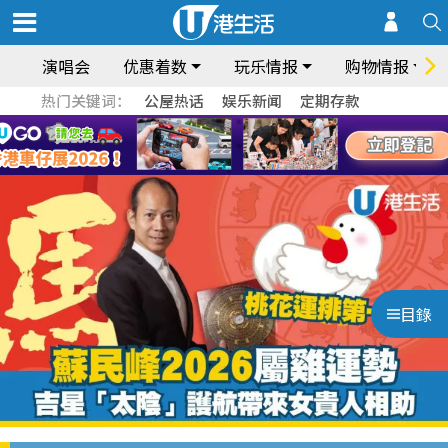
演唱会
优惠着数
玩乐情报
购物情报
热门关键词：
公屋热话
娱乐新闻
定期存款
目錄