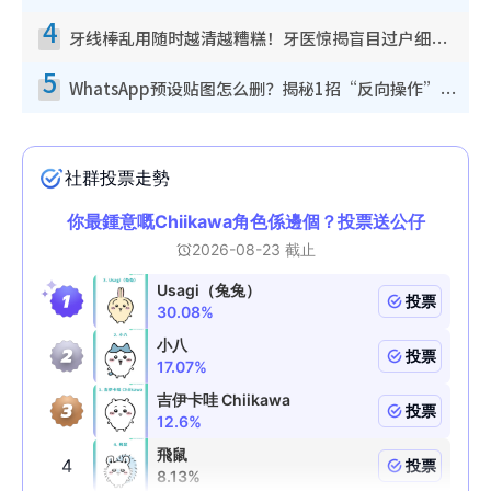
4
牙线棒乱用随时越清越糟糕！牙医惊揭盲目过户细菌恐致蛀牙：这种才是日常真保养
5
WhatsApp预设贴图怎么删？揭秘1招“反向操作”还原简洁界面 附3步实测教程