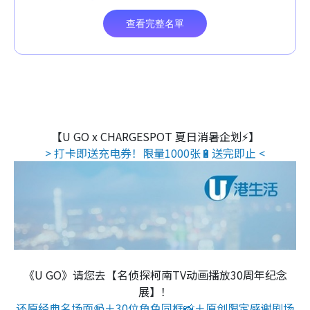
【U GO x CHARGESPOT 夏日消暑企划⚡】
> 打卡即送充电券！限量1000张🔋送完即止 <
《U GO》请您去【名侦探柯南TV动画播放30周年纪念
展】！
还原经典名场面📹＋30位角色同框📸＋原创限定感谢剧场