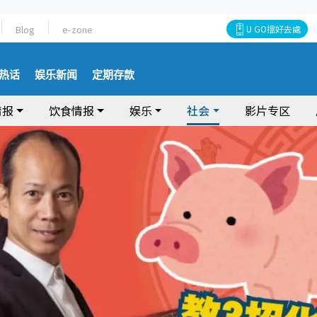
Blog
e-zone
U GO搵好去處
热话
娱乐新闻
定期存款
情报
饮食情报
娱乐
社会
影片专区