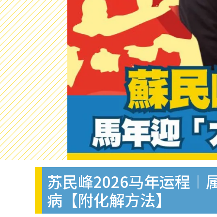
苏民峰2026马年运程︱
病【附化解方法】