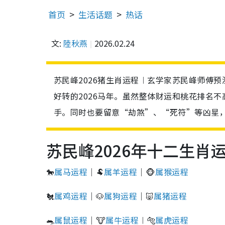
首页
生活话题
热话
文:
陸秋燕
2026.02.24
苏民峰2026猪生肖运程︱玄学家苏民峰师傅预
好转的2026马年。虽然整体财运和桃花排名
手。同时也要留意“劫煞”、“死符”等凶星
苏民峰2026年十二生肖
🐎
属马运程
｜🐏
属羊运程
｜🐵
属猴运程
🐔
属鸡运程
｜🐶
属狗运程
｜🐷
属猪运程
🐀
属鼠运程
｜🐮
属牛运程
︱🐅
属虎运程