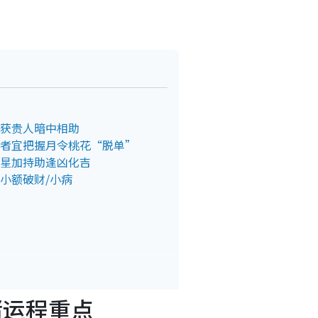
年获贵人暗中相助
身者宜把握月令桃花“脱单”
吉星加持助逢凶化吉
有小额破财/小病
猪运程重点