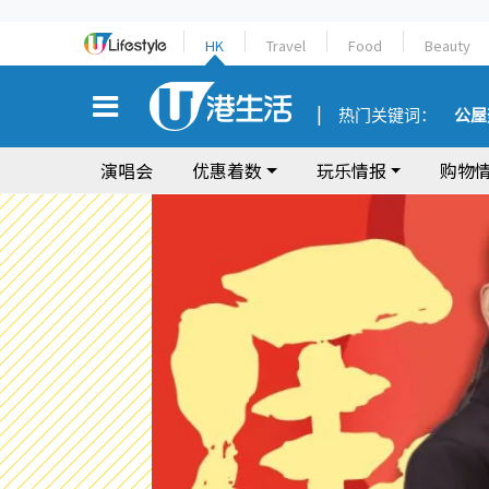
HK
Travel
Food
Beauty
热门关键词：
公屋
演唱会
优惠着数
玩乐情报
购物