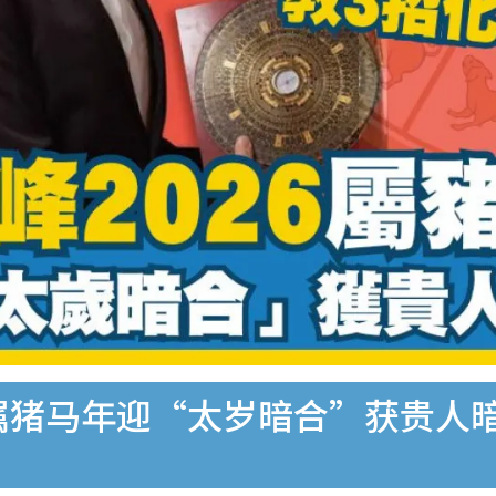
属猪马年迎“太岁暗合”获贵人暗