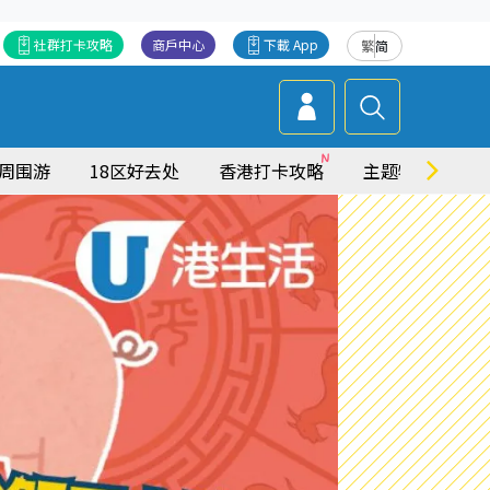
社群打卡攻略
商戶中心
下載 App
繁
简
周围游
18区好去处
香港打卡攻略
主题特集